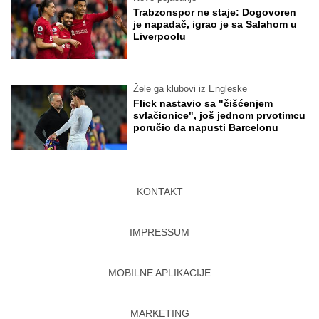
Trabzonspor ne staje: Dogovoren
je napadač, igrao je sa Salahom u
Liverpoolu
Žele ga klubovi iz Engleske
Flick nastavio sa "čišćenjem
svlačionice", još jednom prvotimcu
poručio da napusti Barcelonu
KONTAKT
IMPRESSUM
MOBILNE APLIKACIJE
MARKETING