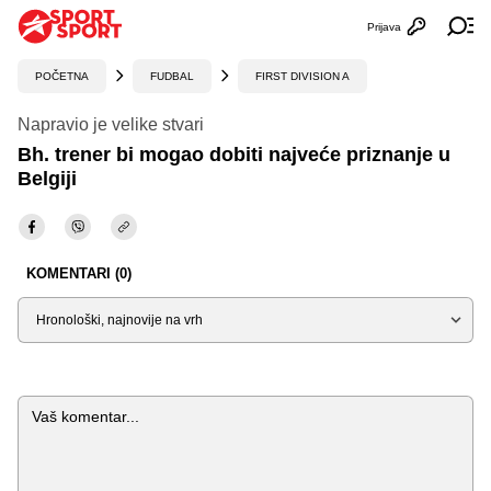
Prijava
Otvori profi
Ot
POČETNA
FUDBAL
FIRST DIVISION A
Napravio je velike stvari
Bh. trener bi mogao dobiti najveće priznanje u
Belgiji
KOMENTARI (0)
Sortiraj
Komentar