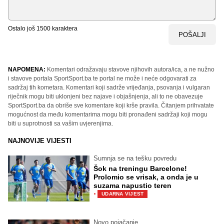
Ostalo još
1500
karaktera
POŠALJI
NAPOMENA:
Komentari odražavaju stavove njihovih autora/ica, a ne nužno
i stavove portala SportSport.ba te portal ne može i neće odgovarati za
sadržaj tih kometara. Komentari koji sadrže vrijeđanja, psovanja i vulgaran
riječnik mogu biti uklonjeni bez najave i objašnjenja, ali to ne obavezuje
SportSport.ba da obriše sve komentare koji krše pravila. Čitanjem prihvatate
mogućnost da među komentarima mogu biti pronađeni sadržaji koji mogu
biti u suprotnosti sa vašim uvjerenjima.
NAJNOVIJE VIJESTI
Sumnja se na tešku povredu
Šok na treningu Barcelone!
Prolomio se vrisak, a onda je u
suzama napustio teren
·
UDARNA VIJEST
Novo pojačanje