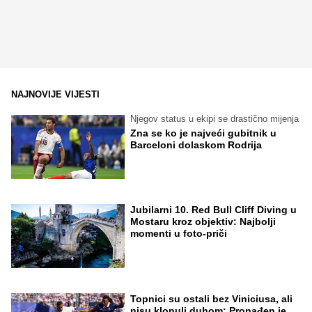
NAJNOVIJE VIJESTI
Njegov status u ekipi se drastično mijenja
Zna se ko je najveći gubitnik u
Barceloni dolaskom Rodrija
Jubilarni 10. Red Bull Cliff Diving u
Mostaru kroz objektiv: Najbolji
momenti u foto-priči
Topnici su ostali bez Viniciusa, ali
nisu klonuli duhom: Pronađen je