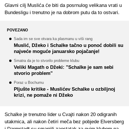
Glavni cilj Muslića će biti da posrnulog velikana vrati u
Bundesligu i trenutno je na dobrom putu da to ostvari.
POVEZANO
Sada im se sve otvara ka plasmanu u viši rang
Muslić, Džeko i Schalke tačno u ponoć dobili su
najveće moguće januarsko pojačanje!
Smatra da je to stvorilo probleme klubu
Veliki Magath o Džeki: "Schalke je sam sebi
stvorio problem"
Poraz u Bochumu
Pljušte kritike - Muslićev Schalke u ozbiljnoj
krizi, ne pomaže ni Džeko
Schalke je trenutno lider u Cvajti nakon 20 odigranih
utakmica, ali nakon četiri meča bez pobjede Elversberg
i Darmstadt su smanjili zaostatak za ovim klubom na