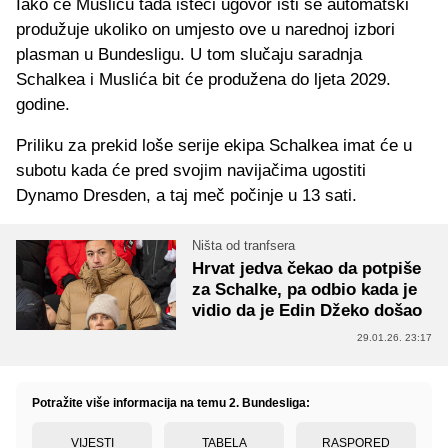
Iako će Musliću tada isteći ugovor isti se automatski
produžuje ukoliko on umjesto ove u narednoj izbori
plasman u Bundesligu. U tom slučaju saradnja
Schalkea i Muslića bit će produžena do ljeta 2029.
godine.
Priliku za prekid loše serije ekipa Schalkea imat će u
subotu kada će pred svojim navijačima ugostiti
Dynamo Dresden, a taj meč počinje u 13 sati.
Ništa od tranfsera
Hrvat jedva čekao da potpiše
za Schalke, pa odbio kada je
vidio da je Edin Džeko došao
29.01.26. 23:17
Potražite više informacija na temu 2. Bundesliga:
VIJESTI
TABELA
RASPORED