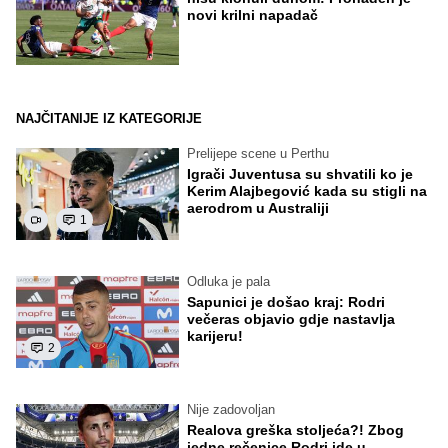
novi krilni napadač
NAJČITANIJE IZ KATEGORIJE
Prelijepe scene u Perthu
Igrači Juventusa su shvatili ko je
Kerim Alajbegović kada su stigli na
aerodrom u Australiji
1
Odluka je pala
Sapunici je došao kraj: Rodri
večeras objavio gdje nastavlja
karijeru!
2
Nije zadovoljan
Realova greška stoljeća?! Zbog
jedne rečenice Rodri ide u