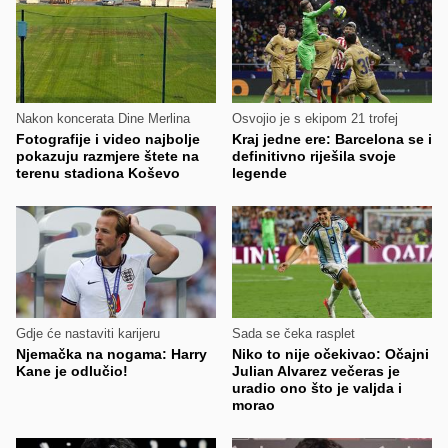
Nakon koncerata Dine Merlina
Osvojio je s ekipom 21 trofej
Fotografije i video najbolje
Kraj jedne ere: Barcelona se i
pokazuju razmjere štete na
definitivno riješila svoje
terenu stadiona Koševo
legende
Gdje će nastaviti karijeru
Sada se čeka rasplet
Njemačka na nogama: Harry
Niko to nije očekivao: Očajni
Kane je odlučio!
Julian Alvarez večeras je
uradio ono što je valjda i
morao