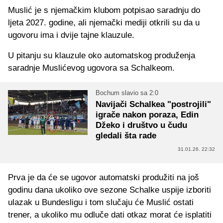
Muslić je s njemačkim klubom potpisao saradnju do
ljeta 2027. godine, ali njemački mediji otkrili su da u
ugovoru ima i dvije tajne klauzule.
U pitanju su klauzule oko automatskog produženja
saradnje Muslićevog ugovora sa Schalkeom.
Bochum slavio sa 2:0
Navijači Schalkea "postrojili"
igrače nakon poraza, Edin
Džeko i društvo u čudu
gledali šta rade
31.01.26. 22:32
Prva je da će se ugovor automatski produžiti na još
godinu dana ukoliko ove sezone Schalke uspije izboriti
ulazak u Bundesligu i tom slučaju će Muslić ostati
trener, a ukoliko mu odluče dati otkaz morat će isplatiti