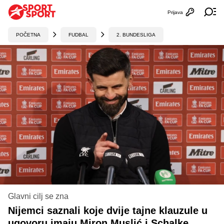
Prijava
Otvori profi
Ot
POČETNA
FUDBAL
2. BUNDESLIGA
Glavni cilj se zna
Nijemci saznali koje dvije tajne klauzule u
ugovoru imaju Miron Muslić i Schalke