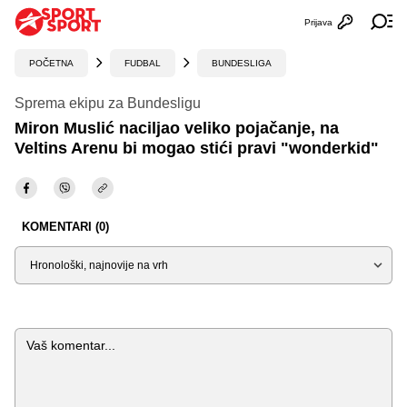
Prijava
Otvori profi
Ot
POČETNA
FUDBAL
BUNDESLIGA
Sprema ekipu za Bundesligu
Miron Muslić naciljao veliko pojačanje, na
Veltins Arenu bi mogao stići pravi "wonderkid"
KOMENTARI (0)
Sortiraj
Komentar