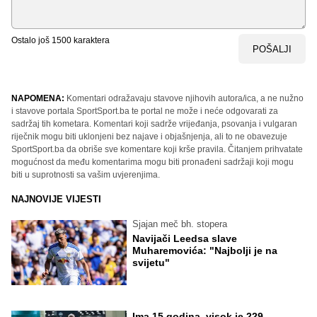
Ostalo još
1500
karaktera
POŠALJI
NAPOMENA:
Komentari odražavaju stavove njihovih autora/ica, a ne nužno
i stavove portala SportSport.ba te portal ne može i neće odgovarati za
sadržaj tih kometara. Komentari koji sadrže vrijeđanja, psovanja i vulgaran
riječnik mogu biti uklonjeni bez najave i objašnjenja, ali to ne obavezuje
SportSport.ba da obriše sve komentare koji krše pravila. Čitanjem prihvatate
mogućnost da među komentarima mogu biti pronađeni sadržaji koji mogu
biti u suprotnosti sa vašim uvjerenjima.
NAJNOVIJE VIJESTI
Sjajan meč bh. stopera
Navijači Leedsa slave
Muharemovića: "Najbolji je na
svijetu"
Ima 15 godina, visok je 229