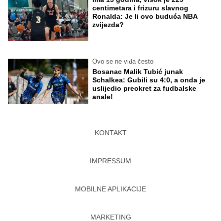
centimetara i frizuru slavnog
Ronalda: Je li ovo buduća NBA
zvijezda?
Ovo se ne viđa često
Bosanac Malik Tubić junak
Schalkea: Gubili su 4:0, a onda je
uslijedio preokret za fudbalske
anale!
KONTAKT
IMPRESSUM
MOBILNE APLIKACIJE
MARKETING