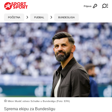
Prijava
Otvori profi
Ot
POČETNA
FUDBAL
BUNDESLIGA
Miron Muslić odveo Schalke u Bundesligu (Foto: EPA)
Sprema ekipu za Bundesligu