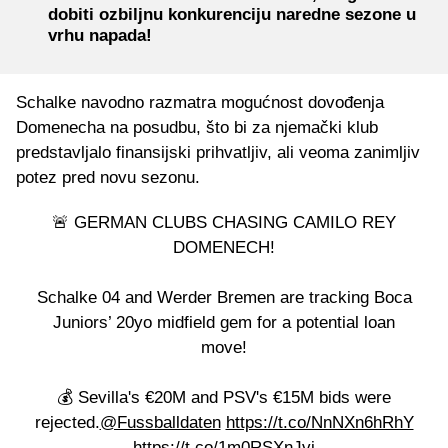
dobiti ozbiljnu konkurenciju naredne sezone u
vrhu napada!
Schalke navodno razmatra mogućnost dovođenja
Domenecha na posudbu, što bi za njemački klub
predstavljalo finansijski prihvatljiv, ali veoma zanimljiv
potez pred novu sezonu.
🚨 GERMAN CLUBS CHASING CAMILO REY
DOMENECH!
Schalke 04 and Werder Bremen are tracking Boca
Juniors’ 20yo midfield gem for a potential loan
move!
💰 Sevilla's €20M and PSV's €15M bids were
rejected.
@Fussballdaten
https://t.co/NnNXn6hRhY
https://t.co/1m0RSXnJvj