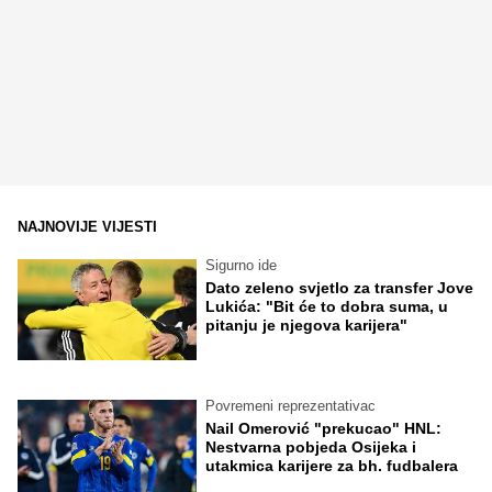
NAJNOVIJE VIJESTI
Sigurno ide
Dato zeleno svjetlo za transfer Jove
Lukića: "Bit će to dobra suma, u
pitanju je njegova karijera"
Povremeni reprezentativac
Nail Omerović "prekucao" HNL:
Nestvarna pobjeda Osijeka i
utakmica karijere za bh. fudbalera