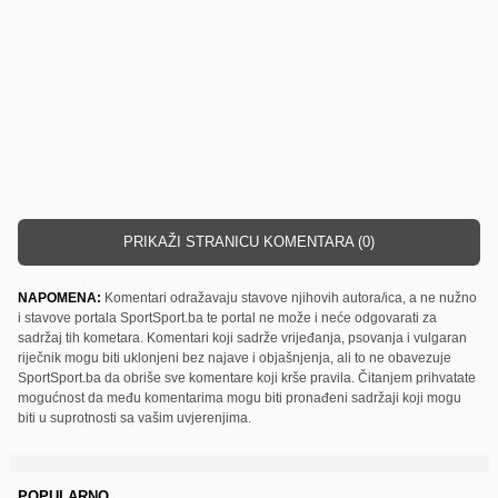
PRIKAŽI STRANICU KOMENTARA (0)
NAPOMENA:
Komentari odražavaju stavove njihovih autora/ica, a ne nužno
i stavove portala SportSport.ba te portal ne može i neće odgovarati za
sadržaj tih kometara. Komentari koji sadrže vrijeđanja, psovanja i vulgaran
riječnik mogu biti uklonjeni bez najave i objašnjenja, ali to ne obavezuje
SportSport.ba da obriše sve komentare koji krše pravila. Čitanjem prihvatate
mogućnost da među komentarima mogu biti pronađeni sadržaji koji mogu
biti u suprotnosti sa vašim uvjerenjima.
POPULARNO