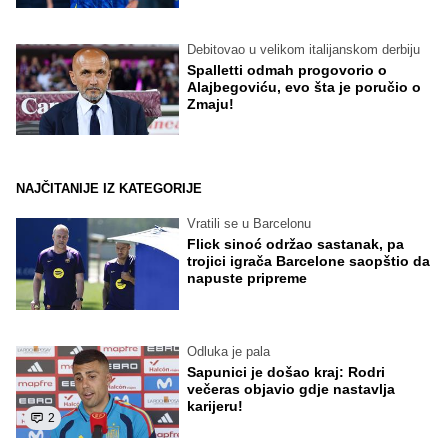
Debitovao u velikom italijanskom derbiju
Spalletti odmah progovorio o
Alajbegoviću, evo šta je poručio o
Zmaju!
NAJČITANIJE IZ KATEGORIJE
Vratili se u Barcelonu
Flick sinoć održao sastanak, pa
trojici igrača Barcelone saopštio da
napuste pripreme
Odluka je pala
Sapunici je došao kraj: Rodri
večeras objavio gdje nastavlja
karijeru!
2