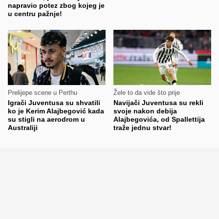
napravio potez zbog kojeg je
u centru pažnje!
Prelijepe scene u Perthu
Žele to da vide što prije
Igrači Juventusa su shvatili
Navijači Juventusa su rekli
ko je Kerim Alajbegović kada
svoje nakon debija
su stigli na aerodrom u
Alajbegovića, od Spallettija
Australiji
traže jednu stvar!