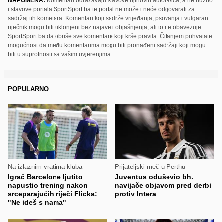
NAPOMENA:
Komentari odražavaju stavove njihovih autora/ica, a ne nužno
i stavove portala SportSport.ba te portal ne može i neće odgovarati za
sadržaj tih kometara. Komentari koji sadrže vrijeđanja, psovanja i vulgaran
riječnik mogu biti uklonjeni bez najave i objašnjenja, ali to ne obavezuje
SportSport.ba da obriše sve komentare koji krše pravila. Čitanjem prihvatate
mogućnost da među komentarima mogu biti pronađeni sadržaji koji mogu
biti u suprotnosti sa vašim uvjerenjima.
POPULARNO
Na izlaznim vratima kluba
Prijateljski meč u Perthu
Igrač Barcelone ljutito
Juventus oduševio bh.
napustio trening nakon
navijače objavom pred derbi
srceparajućih riječi Flicka:
protiv Intera
"Ne ideš s nama"