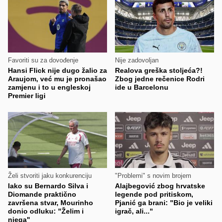
Favoriti su za dovođenje
Nije zadovoljan
Hansi Flick nije dugo žalio za
Realova greška stoljeća?!
Araujom, već mu je pronašao
Zbog jedne rečenice Rodri
zamjenu i to u engleskoj
ide u Barcelonu
Premier ligi
Želi stvoriti jaku konkurenciju
"Problemi" s novim brojem
Iako su Bernardo Silva i
Alajbegović zbog hrvatske
Diomande praktično
legende pod pritiskom,
završena stvar, Mourinho
Pjanić ga brani: "Bio je veliki
donio odluku: "Želim i
igrač, ali..."
njega"