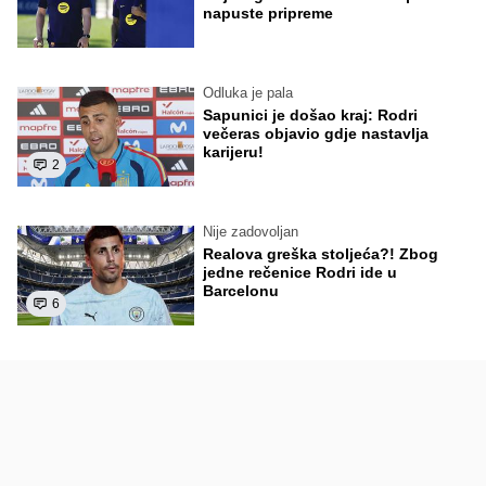
napuste pripreme
Odluka je pala
Sapunici je došao kraj: Rodri
večeras objavio gdje nastavlja
karijeru!
2
Nije zadovoljan
Realova greška stoljeća?! Zbog
jedne rečenice Rodri ide u
Barcelonu
6