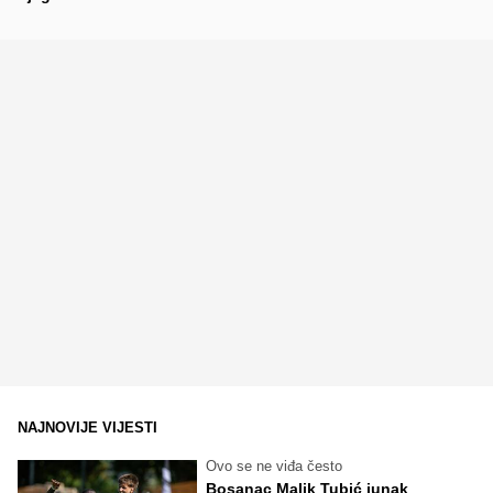
NAJNOVIJE VIJESTI
Ovo se ne viđa često
Bosanac Malik Tubić junak