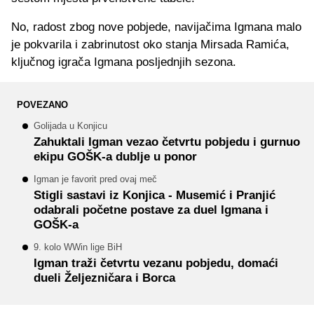
No, radost zbog nove pobjede, navijačima Igmana malo
je pokvarila i zabrinutost oko stanja Mirsada Ramića,
ključnog igrača Igmana posljednjih sezona.
POVEZANO
Golijada u Konjicu
Zahuktali Igman vezao četvrtu pobjedu i gurnuo
ekipu GOŠK-a dublje u ponor
Igman je favorit pred ovaj meč
Stigli sastavi iz Konjica - Musemić i Pranjić
odabrali početne postave za duel Igmana i
GOŠK-a
9. kolo WWin lige BiH
Igman traži četvrtu vezanu pobjedu, domaći
dueli Željezničara i Borca