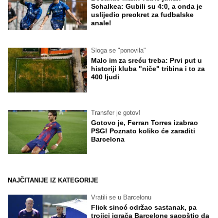
Schalkea: Gubili su 4:0, a onda je
uslijedio preokret za fudbalske
anale!
Sloga se "ponovila"
Malo im za sreću treba: Prvi put u
historiji kluba "niče" tribina i to za
400 ljudi
Transfer je gotov!
Gotovo je, Ferran Torres izabrao
PSG! Poznato koliko će zaraditi
Barcelona
NAJČITANIJE IZ KATEGORIJE
Vratili se u Barcelonu
Flick sinoć održao sastanak, pa
trojici igrača Barcelone saopštio da