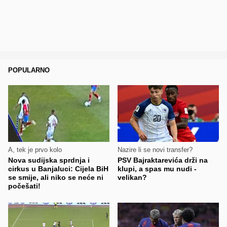
POPULARNO
A, tek je prvo kolo
Nazire li se novi transfer?
Nova sudijska sprdnja i
PSV Bajraktarevića drži na
cirkus u Banjaluci: Cijela BiH
klupi, a spas mu nudi -
se smije, ali niko se neće ni
velikan?
počešati!