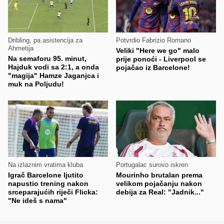
Dribling, pa asistencija za
Potvrdio Fabrizio Romano
Ahmetija
Veliki "Here we go" malo
Na semaforu 95. minut,
prije ponoći - Liverpool se
Hajduk vodi sa 2:1, a onda
pojačao iz Barcelone!
"magija" Hamze Jaganjca i
muk na Poljudu!
Na izlaznim vratima kluba
Portugalac surovo iskren
Igrač Barcelone ljutito
Mourinho brutalan prema
napustio trening nakon
velikom pojačanju nakon
srceparajućih riječi Flicka:
debija za Real: "Jadnik..."
"Ne ideš s nama"