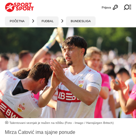
Prijava
Otvori profi
Ot
POČETNA
FUDBAL
BUNDESLIGA
Talentovani veznjak je tražen na tržištu (Foto - Imago / Hansjürgen Britsch)
Mirza Ćatović ima sjajne ponude