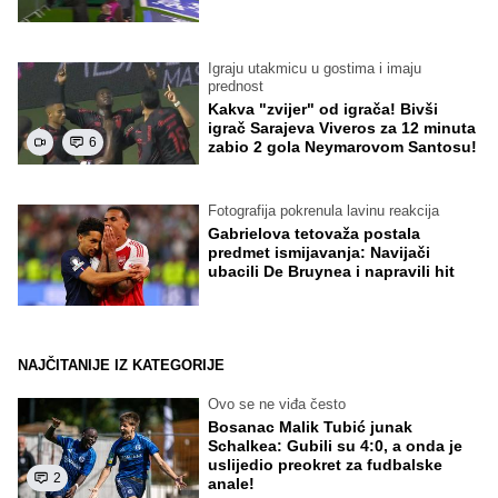
Igraju utakmicu u gostima i imaju
prednost
Kakva "zvijer" od igrača! Bivši
igrač Sarajeva Viveros za 12 minuta
6
zabio 2 gola Neymarovom Santosu!
Fotografija pokrenula lavinu reakcija
Gabrielova tetovaža postala
predmet ismijavanja: Navijači
ubacili De Bruynea i napravili hit
NAJČITANIJE IZ KATEGORIJE
Ovo se ne viđa često
Bosanac Malik Tubić junak
Schalkea: Gubili su 4:0, a onda je
uslijedio preokret za fudbalske
2
anale!