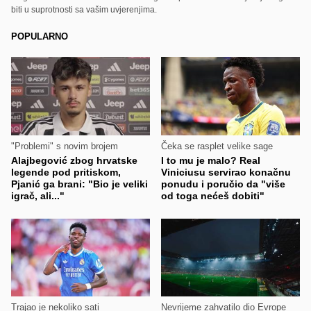
biti u suprotnosti sa vašim uvjerenjima.
POPULARNO
"Problemi" s novim brojem
Čeka se rasplet velike sage
Alajbegović zbog hrvatske
I to mu je malo? Real
legende pod pritiskom,
Viniciusu servirao konačnu
Pjanić ga brani: "Bio je veliki
ponudu i poručio da "više
igrač, ali..."
od toga nećeš dobiti"
Trajao je nekoliko sati
Nevrijeme zahvatilo dio Evrope