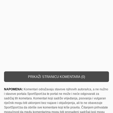
PRIKAŽI STRANICU KOMENTARA (0)
NAPOMENA:
Komentari odražavaju stavove njihovih autora/ica, a ne nužno
i stavove portala SportSport.ba te portal ne može i neće odgovarati za
sadržaj tih kometara. Komentari koji sadrže vrijeđanja, psovanja i vulgaran
riječnik mogu biti uklonjeni bez najave i objašnjenja, ali to ne obavezuje
SportSport.ba da obriše sve komentare koji krše pravila. Čitanjem prihvatate
mogućnost da među komentarima mogu biti pronađeni sadržaji koji mogu