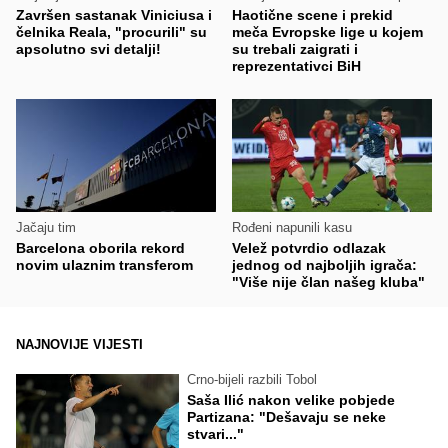
Završen sastanak Viniciusa i
Haotične scene i prekid
čelnika Reala, "procurili" su
meča Evropske lige u kojem
apsolutno svi detalji!
su trebali zaigrati i
reprezentativci BiH
Jačaju tim
Rođeni napunili kasu
Barcelona oborila rekord
Velež potvrdio odlazak
novim ulaznim transferom
jednog od najboljih igrača:
"Više nije član našeg kluba"
NAJNOVIJE VIJESTI
Crno-bijeli razbili Tobol
Saša Ilić nakon velike pobjede
Partizana: "Dešavaju se neke
stvari..."