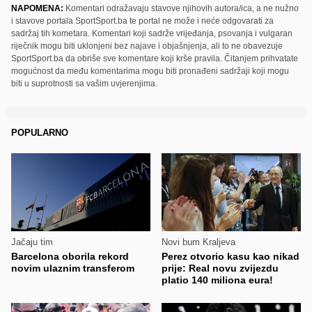
NAPOMENA:
Komentari odražavaju stavove njihovih autora/ica, a ne nužno
i stavove portala SportSport.ba te portal ne može i neće odgovarati za
sadržaj tih kometara. Komentari koji sadrže vrijeđanja, psovanja i vulgaran
riječnik mogu biti uklonjeni bez najave i objašnjenja, ali to ne obavezuje
SportSport.ba da obriše sve komentare koji krše pravila. Čitanjem prihvatate
mogućnost da među komentarima mogu biti pronađeni sadržaji koji mogu
biti u suprotnosti sa vašim uvjerenjima.
POPULARNO
Jačaju tim
Novi bum Kraljeva
Barcelona oborila rekord
Perez otvorio kasu kao nikad
novim ulaznim transferom
prije: Real novu zvijezdu
platio 140 miliona eura!