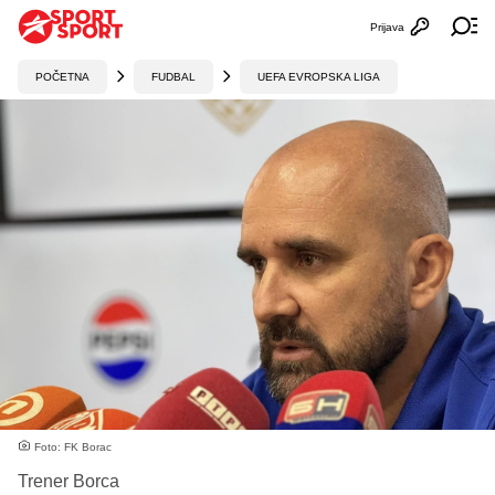
Prijava
Otvori profi
Ot
POČETNA
FUDBAL
UEFA EVROPSKA LIGA
Foto: FK Borac
Trener Borca