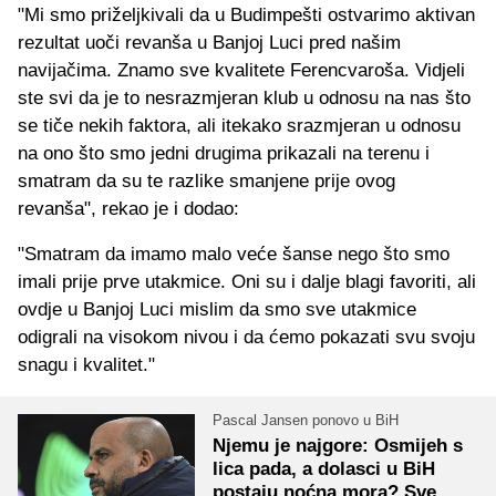
"Mi smo priželjkivali da u Budimpešti ostvarimo aktivan
rezultat uoči revanša u Banjoj Luci pred našim
navijačima. Znamo sve kvalitete Ferencvaroša. Vidjeli
ste svi da je to nesrazmjeran klub u odnosu na nas što
se tiče nekih faktora, ali itekako srazmjeran u odnosu
na ono što smo jedni drugima prikazali na terenu i
smatram da su te razlike smanjene prije ovog
revanša", rekao je i dodao:
"Smatram da imamo malo veće šanse nego što smo
imali prije prve utakmice. Oni su i dalje blagi favoriti, ali
ovdje u Banjoj Luci mislim da smo sve utakmice
odigrali na visokom nivou i da ćemo pokazati svu svoju
snagu i kvalitet."
Pascal Jansen ponovo u BiH
Njemu je najgore: Osmijeh s
lica pada, a dolasci u BiH
postaju noćna mora? Sve