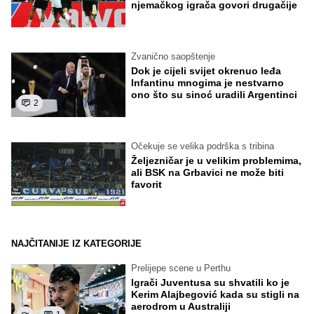
njemačkog igrača govori drugačije
Zvanično saopštenje
Dok je cijeli svijet okrenuo leđa
Infantinu mnogima je nestvarno
ono što su sinoć uradili Argentinci
2
Očekuje se velika podrška s tribina
Željezničar je u velikim problemima,
ali BSK na Grbavici ne može biti
favorit
NAJČITANIJE IZ KATEGORIJE
Prelijepe scene u Perthu
Igrači Juventusa su shvatili ko je
Kerim Alajbegović kada su stigli na
aerodrom u Australiji