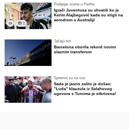
Prelijepe scene u Perthu
Igrači Juventusa su shvatili ko je
Kerim Alajbegović kada su stigli na
aerodrom u Australiji
1
Jačaju tim
Barcelona oborila rekord novim
ulaznim transferom
Spremni su na sve
Sada je jasno zašto je došao:
"Luda" klauzula iz Salahovog
ugovora s Turcima je otkrivena!