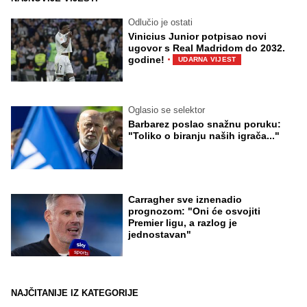
Odlučio je ostati
Vinicius Junior potpisao novi
ugovor s Real Madridom do 2032.
·
godine!
UDARNA VIJEST
Oglasio se selektor
Barbarez poslao snažnu poruku:
"Toliko o biranju naših igrača..."
Carragher sve iznenadio
prognozom: "Oni će osvojiti
Premier ligu, a razlog je
jednostavan"
NAJČITANIJE IZ KATEGORIJE