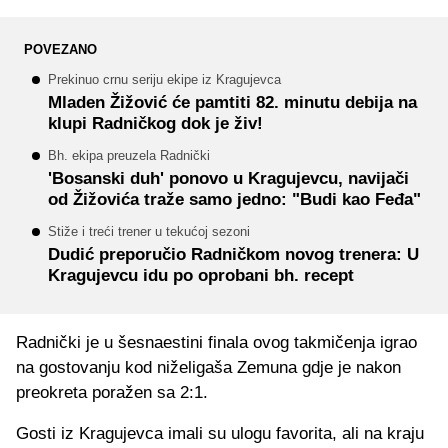
POVEZANO
Prekinuo crnu seriju ekipe iz Kragujevca
Mladen Žižović će pamtiti 82. minutu debija na
klupi Radničkog dok je živ!
Bh. ekipa preuzela Radnički
'Bosanski duh' ponovo u Kragujevcu, navijači
od Žižovića traže samo jedno: "Budi kao Feđa"
Stiže i treći trener u tekućoj sezoni
Dudić preporučio Radničkom novog trenera: U
Kragujevcu idu po oprobani bh. recept
Radnički je u šesnaestini finala ovog takmičenja igrao
na gostovanju kod niželigaša Zemuna gdje je nakon
preokreta poražen sa 2:1.
Gosti iz Kragujevca imali su ulogu favorita, ali na kraju