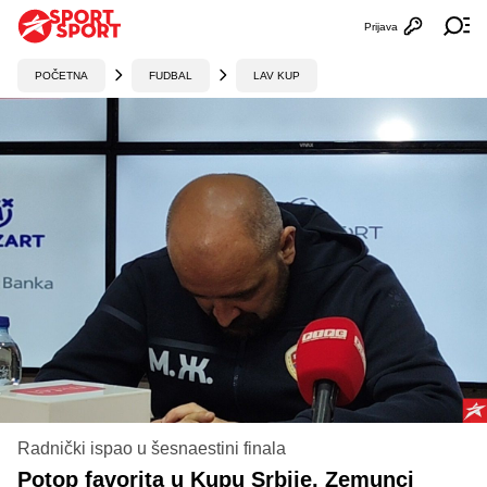
Prijava
Otvori profi
Ot
POČETNA
FUDBAL
LAV KUP
Radnički ispao u šesnaestini finala
Potop favorita u Kupu Srbije, Zemunci