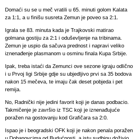
Domaći su se u meč vratili u 65. minuti golom Kalata
za 1:1, a u finišu susreta Zemun je poveo sa 2:1.
Igrala se 83. minuta kada je Trajkovski matirao
golmana gostiju za 2:1 i oduševljenje na tribinama.
Zemun je uspio da sačuva prednost i napravi veliko
iznenađenje plasmanom u osminu finala Kupa Srbije.
Ipak, treba istaći da Zemunci ove sezone igraju odlično
i u Prvoj ligi Srbije gdje su ubjedljivo prvi sa 35 bodova
nakon 15 mečeva, te imaju čak deset pobjeda i pet
remija.
No, Radnički nije jedini favorit koji je danas podbacio.
Takmičenje je završio iz TSC koji je iznenađujuće
poražen na gostovanju kod Grafičara sa 2:0.
Ispao je i beogradski OFK koji je nakon penala poražen
u Dobanovcima od Budućnosti, a istu sudbinu doživio