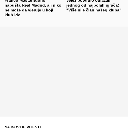
Franco Mastantuono
Velež potvrdio odlazak
napušta Real Madrid, ali niko
jednog od najboljih igrača:
ne može da vjeruje u koji
"Više nije član našeg kluba"
klub ide
NAJNOVIJE VIJESTI