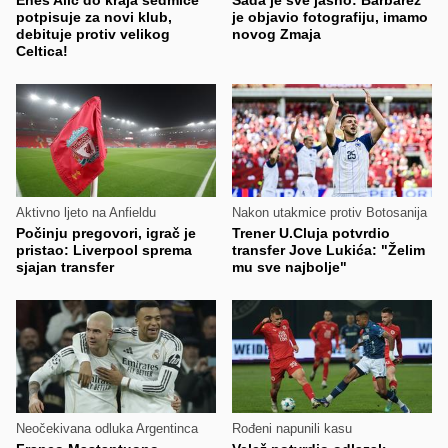
Enes Alić do kraja sedmice
Sada je sve jasno: Barbarez
potpisuje za novi klub,
je objavio fotografiju, imamo
debituje protiv velikog
novog Zmaja
Celtica!
Aktivno ljeto na Anfieldu
Nakon utakmice protiv Botosanija
Počinju pregovori, igrač je
Trener U.Cluja potvrdio
pristao: Liverpool sprema
transfer Jove Lukića: "Želim
sjajan transfer
mu sve najbolje"
Neočekivana odluka Argentinca
Rođeni napunili kasu