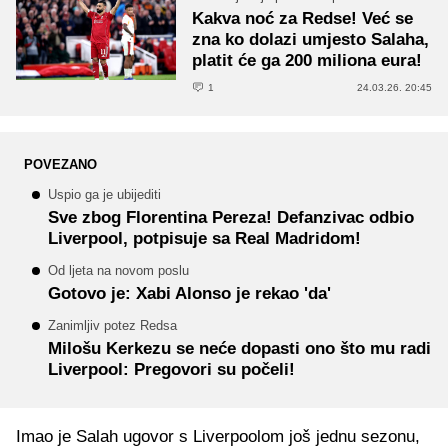
Kakva noć za Redse! Već se
zna ko dolazi umjesto Salaha,
platit će ga 200 miliona eura!
1
24.03.26. 20:45
POVEZANO
Uspio ga je ubijediti
Sve zbog Florentina Pereza! Defanzivac odbio
Liverpool, potpisuje sa Real Madridom!
Od ljeta na novom poslu
Gotovo je: Xabi Alonso je rekao 'da'
Zanimljiv potez Redsa
Milošu Kerkezu se neće dopasti ono što mu radi
Liverpool: Pregovori su počeli!
Imao je Salah ugovor s Liverpoolom još jednu sezonu,