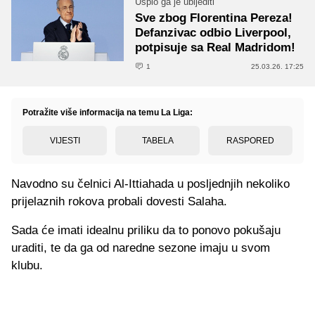
Uspio ga je ubijediti
Sve zbog Florentina Pereza!
Defanzivac odbio Liverpool,
potpisuje sa Real Madridom!
1
25.03.26. 17:25
Potražite više informacija na temu La Liga:
VIJESTI
TABELA
RASPORED
Navodno su čelnici Al-Ittiahada u posljednjih nekoliko
prijelaznih rokova probali dovesti Salaha.
Sada će imati idealnu priliku da to ponovo pokušaju
uraditi, te da ga od naredne sezone imaju u svom
klubu.