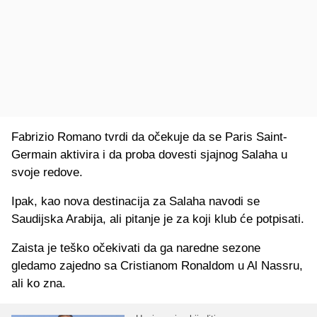
Fabrizio Romano tvrdi da očekuje da se Paris Saint-
Germain aktivira i da proba dovesti sjajnog Salaha u
svoje redove.
Ipak, kao nova destinacija za Salaha navodi se
Saudijska Arabija, ali pitanje je za koji klub će potpisati.
Zaista je teško očekivati da ga naredne sezone
gledamo zajedno sa Cristianom Ronaldom u Al Nassru,
ali ko zna.