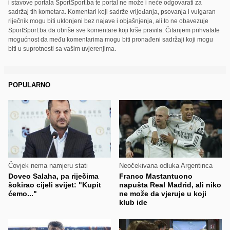
i stavove portala SportSport.ba te portal ne može i neće odgovarati za
sadržaj tih kometara. Komentari koji sadrže vrijeđanja, psovanja i vulgaran
riječnik mogu biti uklonjeni bez najave i objašnjenja, ali to ne obavezuje
SportSport.ba da obriše sve komentare koji krše pravila. Čitanjem prihvatate
mogućnost da među komentarima mogu biti pronađeni sadržaji koji mogu
biti u suprotnosti sa vašim uvjerenjima.
POPULARNO
Čovjek nema namjeru stati
Neočekivana odluka Argentinca
Doveo Salaha, pa riječima
Franco Mastantuono
šokirao cijeli svijet: "Kupit
napušta Real Madrid, ali niko
ćemo..."
ne može da vjeruje u koji
klub ide