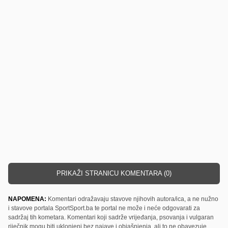
PRIKAŽI STRANICU KOMENTARA (0)
NAPOMENA:
Komentari odražavaju stavove njihovih autora/ica, a ne nužno
i stavove portala SportSport.ba te portal ne može i neće odgovarati za
sadržaj tih kometara. Komentari koji sadrže vrijeđanja, psovanja i vulgaran
riječnik mogu biti uklonjeni bez najave i objašnjenja, ali to ne obavezuje