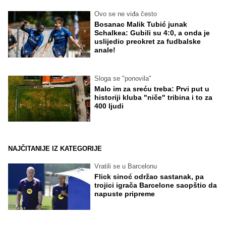
Ovo se ne viđa često
Bosanac Malik Tubić junak
Schalkea: Gubili su 4:0, a onda je
uslijedio preokret za fudbalske
anale!
Sloga se "ponovila"
Malo im za sreću treba: Prvi put u
historiji kluba "niče" tribina i to za
400 ljudi
NAJČITANIJE IZ KATEGORIJE
Vratili se u Barcelonu
Flick sinoć održao sastanak, pa
trojici igrača Barcelone saopštio da
napuste pripreme