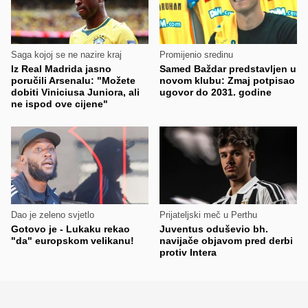
Saga kojoj se ne nazire kraj
Promijenio sredinu
Iz Real Madrida jasno
Samed Baždar predstavljen u
poručili Arsenalu: "Možete
novom klubu: Zmaj potpisao
dobiti Viniciusa Juniora, ali
ugovor do 2031. godine
ne ispod ove cijene"
Dao je zeleno svjetlo
Prijateljski meč u Perthu
Gotovo je - Lukaku rekao
Juventus oduševio bh.
"da" europskom velikanu!
navijače objavom pred derbi
protiv Intera