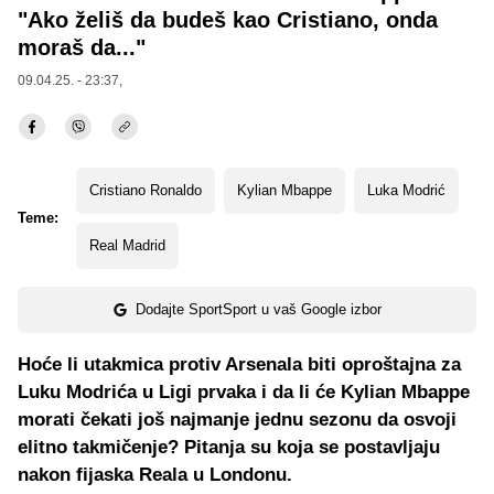
"Ako želiš da budeš kao Cristiano, onda
moraš da..."
09.04.25. - 23:37,
Cristiano Ronaldo
Kylian Mbappe
Luka Modrić
Teme:
Real Madrid
Dodajte SportSport u vaš Google izbor
Hoće li utakmica protiv Arsenala biti oproštajna za
Luku Modrića u Ligi prvaka i da li će Kylian Mbappe
morati čekati još najmanje jednu sezonu da osvoji
elitno takmičenje? Pitanja su koja se postavljaju
nakon fijaska Reala u Londonu.