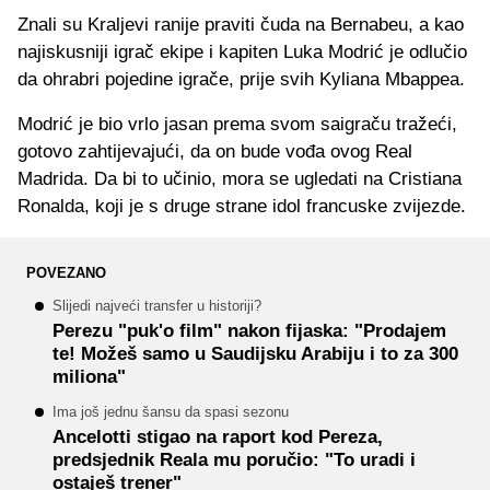
Znali su Kraljevi ranije praviti čuda na Bernabeu, a kao
najiskusniji igrač ekipe i kapiten Luka Modrić je odlučio
da ohrabri pojedine igrače, prije svih Kyliana Mbappea.
Modrić je bio vrlo jasan prema svom saigraču tražeći,
gotovo zahtijevajući, da on bude vođa ovog Real
Madrida. Da bi to učinio, mora se ugledati na Cristiana
Ronalda, koji je s druge strane idol francuske zvijezde.
POVEZANO
Slijedi najveći transfer u historiji?
Perezu "puk'o film" nakon fijaska: "Prodajem
te! Možeš samo u Saudijsku Arabiju i to za 300
miliona"
Ima još jednu šansu da spasi sezonu
Ancelotti stigao na raport kod Pereza,
predsjednik Reala mu poručio: "To uradi i
ostaješ trener"