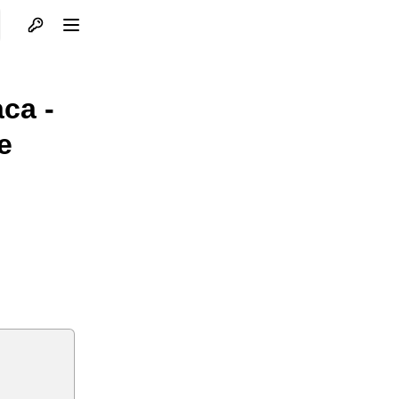
Otvori profil
Otvori meni
ca -
e