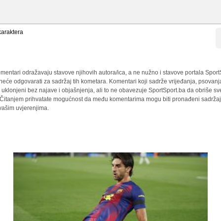
araktera
mentari odražavaju stavove njihovih autora/ica, a ne nužno i stavove portala Sport
 neće odgovarati za sadržaj tih kometara. Komentari koji sadrže vrijeđanja, psovanj
i uklonjeni bez najave i objašnjenja, ali to ne obavezuje SportSport.ba da obriše 
a. Čitanjem prihvatate mogućnost da među komentarima mogu biti pronađeni sadržaji
 vašim uvjerenjima.