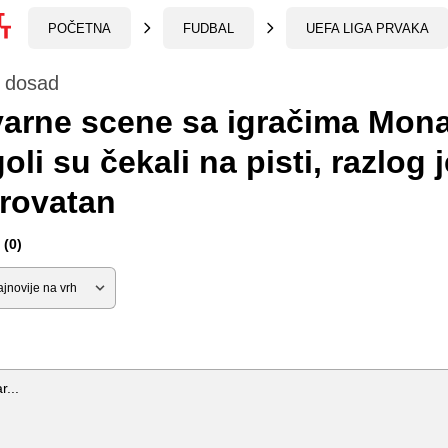
POČETNA
FUDBAL
UEFA LIGA PRVAKA
 dosad
arne scene sa igračima Mona
oli su čekali na pisti, razlog j
rovatan
(0)