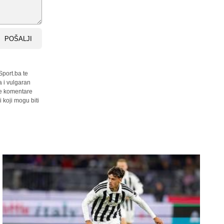
POŠALJI
Sport.ba te
a i vulgaran
sve komentare
 koji mogu biti