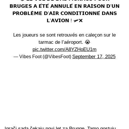
𝗕𝗥𝗨𝗚𝗘𝗦 𝗔 𝗘́𝗧𝗘́ 𝗔𝗡𝗡𝗨𝗟𝗘́ 𝗘𝗡 𝗥𝗔𝗜𝗦𝗢𝗡 𝗗’𝗨𝗡
𝗣𝗥𝗢𝗕𝗟𝗘̀𝗠𝗘 𝗗’𝗔𝗜𝗥 𝗖𝗢𝗡𝗗𝗜𝗧𝗜𝗢𝗡𝗡𝗘́ 𝗗𝗔𝗡𝗦
𝗟’𝗔𝗩𝗜𝗢𝗡 ! 🛩️❌
Les joueurs se sont retrouvés en caleçon sur le
tarmac de l’aéroport. 😭
pic.twitter.com/A8YZHoEU1m
September 17, 2025
— Vibes Foot (@VibesFoot)
Igrači sada čekaju novi let za Brugge. Tamo gostuju