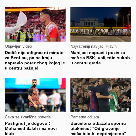
Objavljen video
Najvatreniji navijači Plavih
Dedić nije odigrao ni minute
Manijaci napravili poziv za
za Benficu, pa na kraju
meč sa BSK; uslijedio sukob
napravio potez zbog kojeg je
u centru grada
u centru pažnje!
Čeka se zvanična potvrda
Pametna odluka
Postignut je dogovor:
Barcelona otkazala spornu
Mohamed Salah ima novi
utakmicu: "Odigravanje
klub
meča bilo bi neprimjereno"