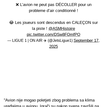
❌ L’avion ne peut pas DÉCOLLER pour un
probleme d’air conditionné !
😂 Les joueurs sont descendus en CALEÇON sur
la piste !
@ASMHistoire
pic.twitter.com/DSw8FOmfPO
September 17,
— LIGUE 1 | ON AIR ✈️ (@JetsLigue1)
2025
"Avion nije mogao poletjeti zbog problema sa klima
uređajima u avionu. Igrači su nakon svega završili na