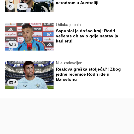
aerodrom u Australiji
1
Odluka je pala
Sapunici je došao kraj: Rodri
večeras objavio gdje nastavlja
karijeru!
2
Nije zadovoljan
Realova greška stoljeća?! Zbog
jedne rečenice Rodri ide u
Barcelonu
6