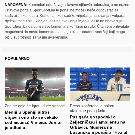
NAPOMENA:
Komentari odražavaju stavove njihovih autora/ica, a ne nužno
i stavove portala SportSport.ba te portal ne može i neće odgovarati za
sadržaj tih kometara. Komentari koji sadrže vrijeđanja, psovanja i vulgaran
riječnik mogu biti uklonjeni bez najave i objašnjenja, ali to ne obavezuje
SportSport.ba da obriše sve komentare koji krše pravila. Čitanjem prihvatate
mogućnost da među komentarima mogu biti pronađeni sadržaji koji mogu
biti u suprotnosti sa vašim uvjerenjima.
POPULARNO
Zna se gdje će igrati iduće sezone
Press-konferencija nakon
utakmice prvog kola
Mediji u Španiji jutros
Puzigaća gospodski o
objavili ono što se čekalo
Željezničaru i ambijentu na
sedmicama: Vinicius Junior
Grbavici, Muslera na
je odlučio!
bosanskom poručio "Hvala!"