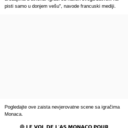
pisti samo u donjem vešu", navode francuski mediji.
Pogledajte ove zaista nevjerovatne scene sa igračima
Monaca.
🔴 𝗟𝗘 𝗩𝗢𝗟 𝗗𝗘 𝗟’𝗔𝗦 𝗠𝗢𝗡𝗔𝗖𝗢 𝗣𝗢𝗨𝗥