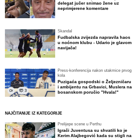
delegat jučer snimao žene uz
neprimjerene komentare
Skandal
Fudbalska zvijezda napravila haos
u noćnom klubu - Udario je glavom
navijača!
Press-konferencija nakon utakmice prvog
kola
Puzigaća gospodski o Željezničaru
i ambijentu na Grbavici, Muslera na
3
bosanskom poručio "Hvala!"
NAJČITANIJE IZ KATEGORIJE
Prelijepe scene u Perthu
Igrači Juventusa su shvatili ko je
Kerim Alajbegović kada su stigli na