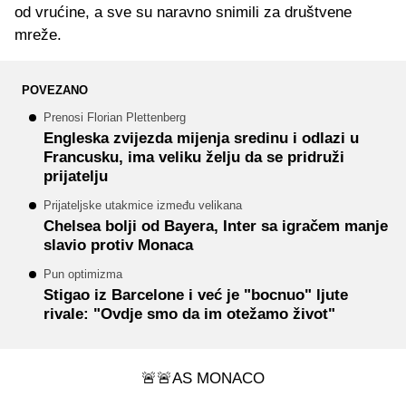
od vrućine, a sve su naravno snimili za društvene
mreže.
POVEZANO
Prenosi Florian Plettenberg
Engleska zvijezda mijenja sredinu i odlazi u
Francusku, ima veliku želju da se pridruži
prijatelju
Prijateljske utakmice između velikana
Chelsea bolji od Bayera, Inter sa igračem manje
slavio protiv Monaca
Pun optimizma
Stigao iz Barcelone i već je "bocnuo" ljute
rivale: "Ovdje smo da im otežamo život"
🚨🚨AS MONACO