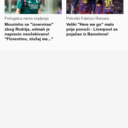
Portugalca nema strpljenja
Potvrdio Fabrizio Romano
Mourinho se "iznervirao"
Veliki "Here we go" malo
zbog Rodrija, odmah je
prije ponoći - Liverpool se
napravio neočekivano!
pojačao iz Barcelone!
"Florentino, slušaj me..."