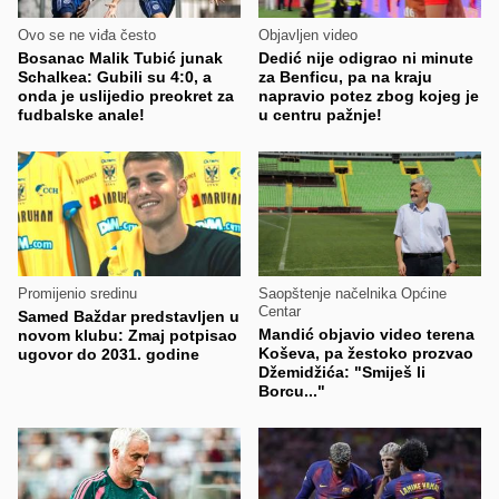
Ovo se ne viđa često
Objavljen video
Bosanac Malik Tubić junak
Dedić nije odigrao ni minute
Schalkea: Gubili su 4:0, a
za Benficu, pa na kraju
onda je uslijedio preokret za
napravio potez zbog kojeg je
fudbalske anale!
u centru pažnje!
Promijenio sredinu
Saopštenje načelnika Općine
Centar
Samed Baždar predstavljen u
Mandić objavio video terena
novom klubu: Zmaj potpisao
Koševa, pa žestoko prozvao
ugovor do 2031. godine
Džemidžića: "Smiješ li
Borcu..."