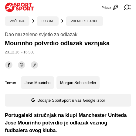
Prijava
Otvori profi
Ot
POČETNA
FUDBAL
PREMIER LEAGUE
Dao mu zeleno svjetlo za odlazak
Mourinho potvrdio odlazak veznjaka
23.12.16. - 16:33,
Teme:
Jose Mourinho
Morgan Schneiderlin
Dodajte SportSport u vaš Google izbor
Portugalski stručnjak na klupi Manchester Uniteda
Jose Mourinho potvrdio je odlazak veznog
fudbalera ovog kluba.