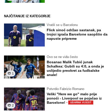
NAJČITANIJE IZ KATEGORIJE
Vratili se u Barcelonu
Flick sinoć održao sastanak, pa
trojici igrača Barcelone saopštio da
napuste pripreme
Ovo se ne viđa često
Bosanac Malik Tubić junak
Schalkea: Gubili su 4:0, a onda je
uslijedio preokret za fudbalske
1
anale!
Potvrdio Fabrizio Romano
Veliki "Here we go" malo prije
ponoći - Liverpool se pojačao iz
·
Barcelone!
UDARNA VIJEST
2