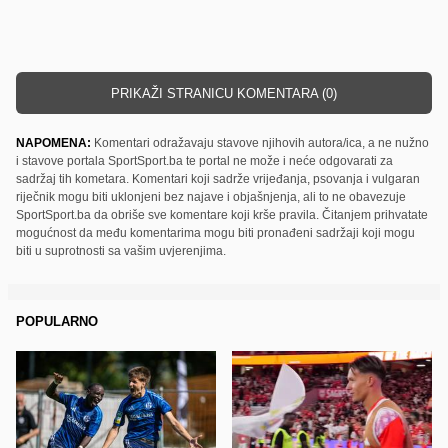
PRIKAŽI STRANICU KOMENTARA (0)
NAPOMENA:
Komentari odražavaju stavove njihovih autora/ica, a ne nužno
i stavove portala SportSport.ba te portal ne može i neće odgovarati za
sadržaj tih kometara. Komentari koji sadrže vrijeđanja, psovanja i vulgaran
riječnik mogu biti uklonjeni bez najave i objašnjenja, ali to ne obavezuje
SportSport.ba da obriše sve komentare koji krše pravila. Čitanjem prihvatate
mogućnost da među komentarima mogu biti pronađeni sadržaji koji mogu
biti u suprotnosti sa vašim uvjerenjima.
POPULARNO