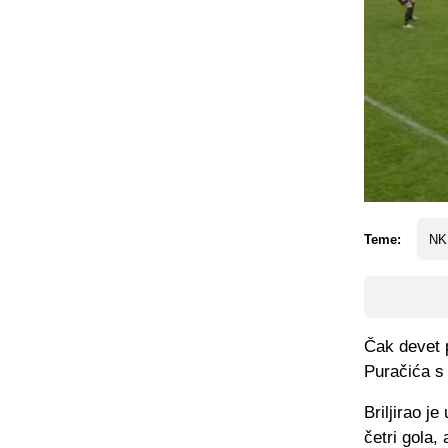
Teme:
NK
Čak devet 
Puračića s 
Briljirao j
četri gola,