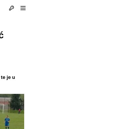
Otvori profil
Otvori meni
ć
te je u