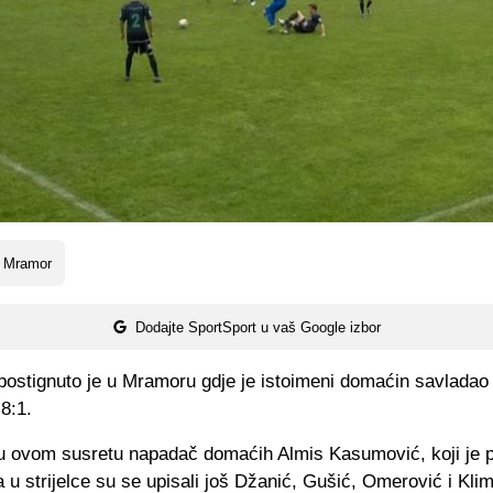
 Mramor
Dodajte SportSport u vaš Google izbor
postignuto je u Mramoru gdje je istoimeni domaćin savladao
8:1.
e u ovom susretu napadač domaćih Almis Kasumović, koji je 
 a u strijelce su se upisali još Džanić, Gušić, Omerović i Klim