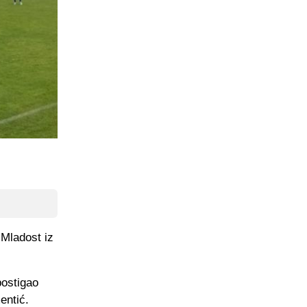
 Mladost iz
postigao
entić.