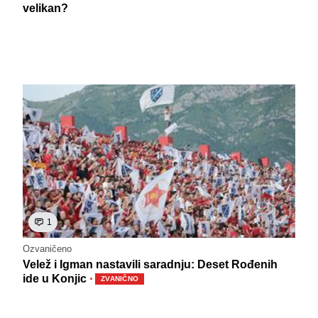
velikan?
1
Ozvaničeno
Velež i Igman nastavili saradnju: Deset Rođenih
·
ide u Konjic
ZVANIČNO