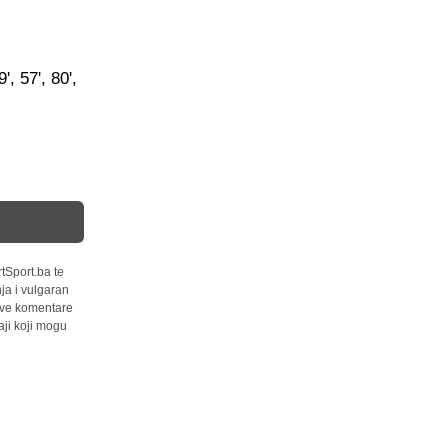
, 57', 80',
tSport.ba te
ja i vulgaran
 sve komentare
ji koji mogu