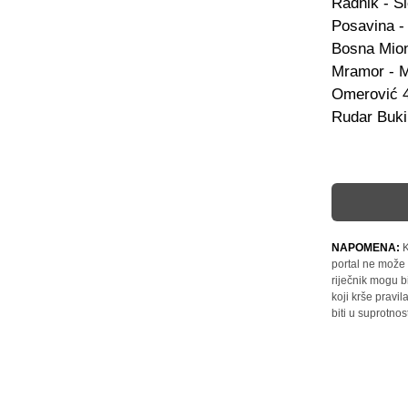
Radnik - Sl
Posavina - 
Bosna Mioni
Mramor - Ml
Omerović 45
Rudar Bukin
NAPOMENA:
K
portal ne može 
riječnik mogu b
koji krše pravi
biti u suprotnos