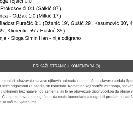
oga Tojšići 0:0
Prokosovići 0:1 (Salkić 87')
ca - Odžak 1:0 (Milkić 17')
adost Puračić 8:1 (Džanić 19', Gušić 29', Kasumović 30', 49'
', Klimentić 55' / Huskić 35')
je - Sloga Simin Han - nije odigrano
PRIKAŽI STRANICU KOMENTARA (0)
omentari odražavaju stavove njihovih autora/ica, a ne nužno i stavove portala Spor
i neće odgovarati za sadržaj tih kometara. Komentari koji sadrže vrijeđanja, psovan
iti uklonjeni bez najave i objašnjenja, ali to ne obavezuje SportSport.ba da obriše
la. Čitanjem prihvatate mogućnost da među komentarima mogu biti pronađeni sadrža
ti sa vašim uvjerenjima.