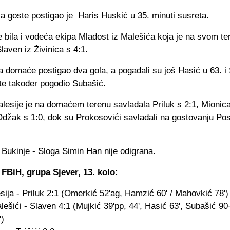
za goste postigao je Haris Huskić u 35. minuti susreta.
je bila i vodeća ekipa Mladost iz Malešića koja je na svom te
laven iz Živinica s 4:1.
a domaće postigao dva gola, a pogađali su još Hasić u 63. i
te također pogodio Subašić.
lesije je na domaćem terenu savladala Priluk s 2:1, Mionica
Odžak s 1:0, dok su Prokosovići savladali na gostovanju Po
Bukinje - Sloga Simin Han nije odigrana.
 FBiH, grupa Sjever, 13. kolo:
ija - Priluk 2:1 (Omerkić 52'ag, Hamzić 60' / Mahovkić 78')
ešići - Slaven 4:1 (Mujkić 39'pp, 44', Hasić 63', Subašić 90+
')