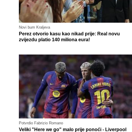
Novi bum Kraljeva
Perez otvorio kasu kao nikad prije: Real novu
zvijezdu platio 140 miliona eura!
Potvrdio Fabrizio Romano
Veliki "Here we go" malo prije ponoći - Liverpool