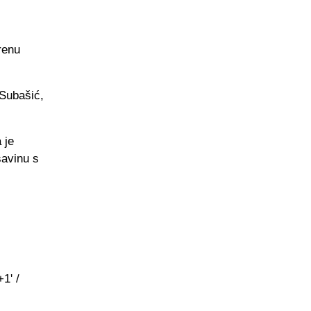
renu
 Subašić,
 je
savinu s
1' /