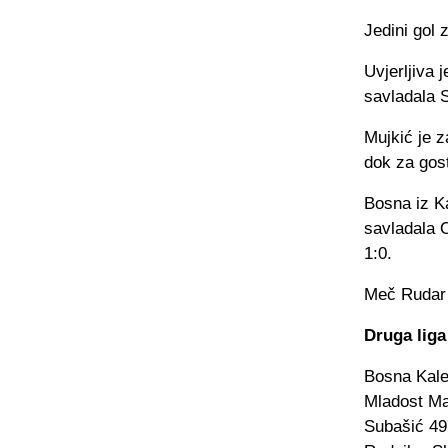
Jedini gol 
Uvjerljiva 
savladala S
Mujkić je z
dok za gos
Bosna iz Ka
savladala 
1:0.
Meč Rudar 
Druga liga
Bosna Kales
Mladost Mal
Subašić 49