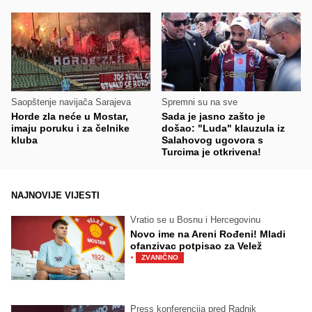
Saopštenje navijača Sarajeva
Spremni su na sve
Horde zla neće u Mostar,
Sada je jasno zašto je
imaju poruku i za čelnike
došao: "Luda" klauzula iz
kluba
Salahovog ugovora s
Turcima je otkrivena!
NAJNOVIJE VIJESTI
Vratio se u Bosnu i Hercegovinu
Novo ime na Areni Rođeni! Mladi
ofanzivac potpisao za Velež
·
ZVANIČNO
Press konferencija pred Radnik