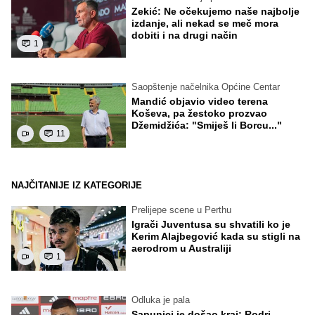
Zekić: Ne očekujemo naše najbolje
izdanje, ali nekad se meč mora
dobiti i na drugi način
1
Saopštenje načelnika Općine Centar
Mandić objavio video terena
Koševa, pa žestoko prozvao
Džemidžića: "Smiješ li Borcu..."
11
NAJČITANIJE IZ KATEGORIJE
Prelijepe scene u Perthu
Igrači Juventusa su shvatili ko je
Kerim Alajbegović kada su stigli na
aerodrom u Australiji
1
Odluka je pala
Sapunici je došao kraj: Rodri