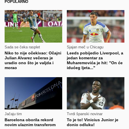
POPULARNO
Sada se čeka rasplet
Sjajan meč u Chicagu
Niko to nije očekivao: Očajni
Leeds pobijedio Liverpool, a
Julian Alvarez večeras je
jedan komentar za
uradio ono što je valjda i
Muharemovića je hit: "On će
morao
idućeg ljeta..."
Jačaju tim
Tvrdi španski novinar
Barcelona oborila rekord
To je to! Vinicius Junior je
novim ulaznim transferom
donio odluku!