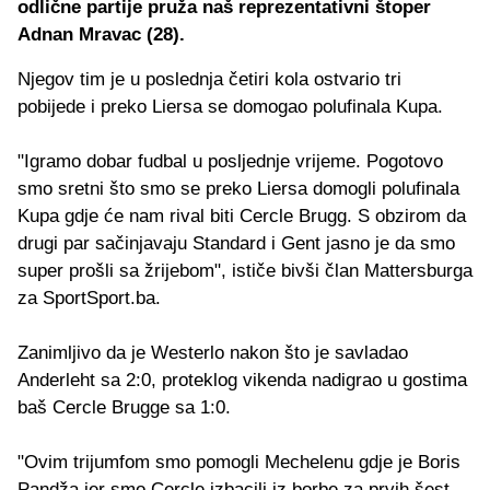
odlične partije pruža naš reprezentativni štoper
Adnan Mravac (28).
Njegov tim je u poslednja četiri kola ostvario tri
pobijede i preko Liersa se domogao polufinala Kupa.
"Igramo dobar fudbal u posljednje vrijeme. Pogotovo
smo sretni što smo se preko Liersa domogli polufinala
Kupa gdje će nam rival biti Cercle Brugg. S obzirom da
drugi par sačinjavaju Standard i Gent jasno je da smo
super prošli sa žrijebom", ističe bivši član Mattersburga
za SportSport.ba.
Zanimljivo da je Westerlo nakon što je savladao
Anderleht sa 2:0, proteklog vikenda nadigrao u gostima
baš Cercle Brugge sa 1:0.
"Ovim trijumfom smo pomogli Mechelenu gdje je Boris
Pandža jer smo Cercle izbacili iz borbe za prvih šest