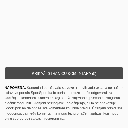
PRIKAŽI STRANICU KOMENTARA (0)
NAPOMENA:
Komentari odražavaju stavove njihovih autora/ica, a ne nužno
i stavove portala SportSport.ba te portal ne može i neće odgovarati za
sadržaj tih kometara. Komentari koji sadrže vrijeđanja, psovanja i vulgaran
riječnik mogu biti uklonjeni bez najave i objašnjenja, ali to ne obavezuje
SportSport.ba da obriše sve komentare koji krše pravila. Čitanjem prihvatate
mogućnost da među komentarima mogu biti pronađeni sadržaji koji mogu
biti u suprotnosti sa vašim uvjerenjima.