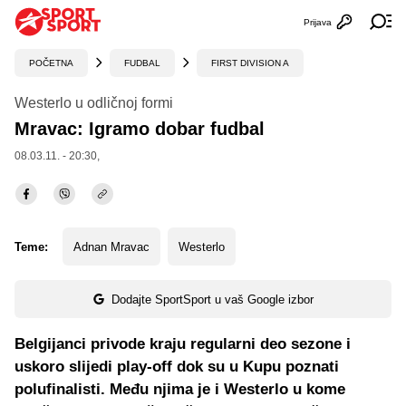
Prijava
Otvori profi
Ot
POČETNA
FUDBAL
FIRST DIVISION A
Westerlo u odličnoj formi
Mravac: Igramo dobar fudbal
08.03.11. - 20:30,
Teme:
Adnan Mravac
Westerlo
Dodajte SportSport u vaš Google izbor
Belgijanci privode kraju regularni deo sezone i
uskoro slijedi play-off dok su u Kupu poznati
polufinalisti. Među njima je i Westerlo u kome