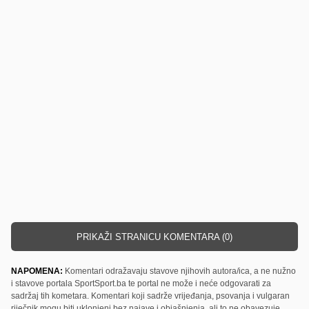
PRIKAŽI STRANICU KOMENTARA (0)
NAPOMENA:
Komentari odražavaju stavove njihovih autora/ica, a ne nužno
i stavove portala SportSport.ba te portal ne može i neće odgovarati za
sadržaj tih kometara. Komentari koji sadrže vrijeđanja, psovanja i vulgaran
riječnik mogu biti uklonjeni bez najave i objašnjenja, ali to ne obavezuje