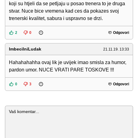
koji su htjeli da se petljaju u posao trenera to je druga
stvar. Nuce bice vremena kad ces da pokazes svoj
trenerski kvalitet, sabura i uspravno se drzi.
2
0
Odgovori
ImbecilniLudak
21.11.19. 13:33
Hahahahahha ovaj lik je uvijek imao smisla za humor,
pardon umor. NUCE VRATI PARE TOSKOVE !!!
0
3
Odgovori
Komentar