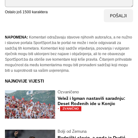
Ostalo još
1500
karaktera
POŠALJI
NAPOMENA:
Komentari odražavaju stavove njihovih autora/ica, a ne nužno
i stavove portala SportSport.ba te portal ne može i neće odgovarati za
sadržaj tih kometara. Komentari koji sadrže vrijeđanja, psovanja i vulgaran
riječnik mogu biti uklonjeni bez najave i objašnjenja, ali to ne obavezuje
SportSport.ba da obriše sve komentare koji krše pravila. Čitanjem prihvatate
mogućnost da među komentarima mogu biti pronađeni sadržaji koji mogu
biti u suprotnosti sa vašim uvjerenjima.
NAJNOVIJE VIJESTI
Ozvaničeno
Velež i Igman nastavili saradnju:
Deset Rođenih ide u Konjic
·
ZVANIČNO
Bolji od Zemuna
Radnički slavio, a onda je Dudić