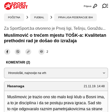
Prijava
Otvori profi
Ot
POČETNA
FUDBAL
PRVA LIGA FEDERACIJE BIH
Za SportSport.ba otvoreno je Prvoj ligi, Tešnju, Goraždu...
Muslimović o trećem mjestu TOŠK-a: Kvalitetan
prethodni rad je došao do izražaja
2
KOMENTARI (2)
Sortiraj
Hasanaga
21.11.19. 14:48
Muslimovic je trazio ono sto malo koji klub u Bosni ima,
a to je disciplina i da se postuju prava igraca. Sad sto
to nije odgovaralo raznim pametnjakovicima sa strane