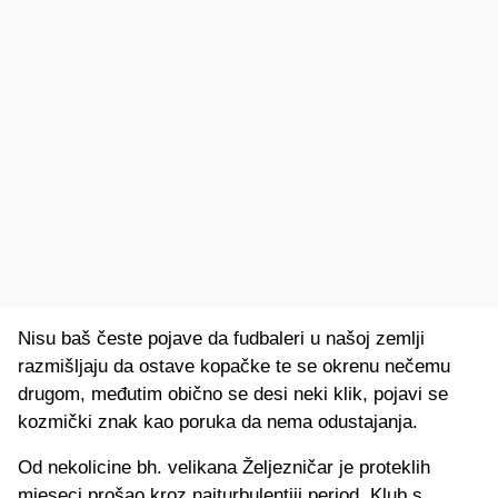
Nisu baš česte pojave da fudbaleri u našoj zemlji
razmišljaju da ostave kopačke te se okrenu nečemu
drugom, međutim obično se desi neki klik, pojavi se
kozmički znak kao poruka da nema odustajanja.
Od nekolicine bh. velikana Željezničar je proteklih
mjeseci prošao kroz najturbulentiji period. Klub s