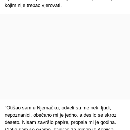
kojim nije trebao vjerovati.
"Otišao sam u Njemačku, odveli su me neki ljudi,
nepoznanici, obećano mi je jedno, a desilo se skroz
deseto. Nisam završio papire, propala mi je godina.
Vratio sam se ovamo, zaigrao za Igman iz Konjica,