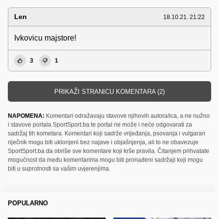
Len
18.10.21. 21:22
Ivkovicu majstore!
3
1
PRIKAŽI STRANICU KOMENTARA (2)
NAPOMENA:
Komentari odražavaju stavove njihovih autora/ica, a ne nužno
i stavove portala SportSport.ba te portal ne može i neće odgovarati za
sadržaj tih kometara. Komentari koji sadrže vrijeđanja, psovanja i vulgaran
riječnik mogu biti uklonjeni bez najave i objašnjenja, ali to ne obavezuje
SportSport.ba da obriše sve komentare koji krše pravila. Čitanjem prihvatate
mogućnost da među komentarima mogu biti pronađeni sadržaji koji mogu
biti u suprotnosti sa vašim uvjerenjima.
POPULARNO