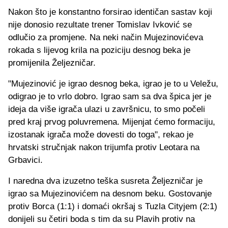
Nakon što je konstantno forsirao identičan sastav koji
nije donosio rezultate trener Tomislav Ivković se
odlučio za promjene. Na neki način Mujezinovićeva
rokada s lijevog krila na poziciju desnog beka je
promijenila Željezničar.
"Mujezinović je igrao desnog beka, igrao je to u Veležu,
odigrao je to vrlo dobro. Igrao sam sa dva špica jer je
ideja da više igrača ulazi u završnicu, to smo počeli
pred kraj prvog poluvremena. Mijenjat ćemo formaciju,
izostanak igrača može dovesti do toga", rekao je
hrvatski stručnjak nakon trijumfa protiv Leotara na
Grbavici.
I naredna dva izuzetno teška susreta Željezničar je
igrao sa Mujezinovićem na desnom beku. Gostovanje
protiv Borca (1:1) i domaći okršaj s Tuzla Cityjem (2:1)
donijeli su četiri boda s tim da su Plavih protiv na