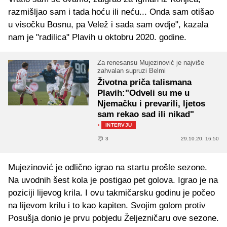
razmišljao sam i tada hoću ili neću... Onda sam otišao
u visočku Bosnu, pa Velež i sada sam ovdje", kazala
nam je "radilica" Plavih u oktobru 2020. godine.
Za renesansu Mujezinović je najviše
zahvalan supruzi Belmi
Životna priča talismana
Plavih:"Odveli su me u
Njemačku i prevarili, ljetos
sam rekao sad ili nikad"
·
INTERVJU
3
29.10.20. 16:50
Mujezinović je odlično igrao na startu prošle sezone.
Na uvodnih šest kola je postigao pet golova. Igrao je na
poziciji lijevog krila. I ovu takmičarsku godinu je počeo
na lijevom krilu i to kao kapiten. Svojim golom protiv
Posušja donio je prvu pobjedu Željezničaru ove sezone.