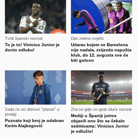
Tvrdi španski novinar
Dao zeleno svjetlo
To je to! Vinicius Junior je
Udarac kojem se Barcelona
donio odluku!
nije nadala, zvijezda napušta
klub, do 12. avgusta sve će
biti gotovo
Sada će ovi dresovi "planuti" u
Zna se gdje će igrati iduće sezone
prodaji
Mediji u Španiji jutros
Poznato koji broj je odabrao
objavili ono što se čekalo
Kerim Alajbegović
sedmicama: Vinicius Junior
je odlučio!