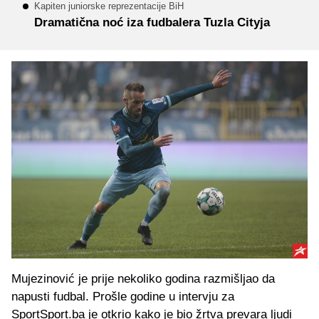
Kapiten juniorske reprezentacije BiH
Dramatična noć iza fudbalera Tuzla Cityja
Mujezinović je prije nekoliko godina razmišljao da
napusti fudbal. Prošle godine u intervju za
SportSport.ba je otkrio kako je bio žrtva prevara ljudi