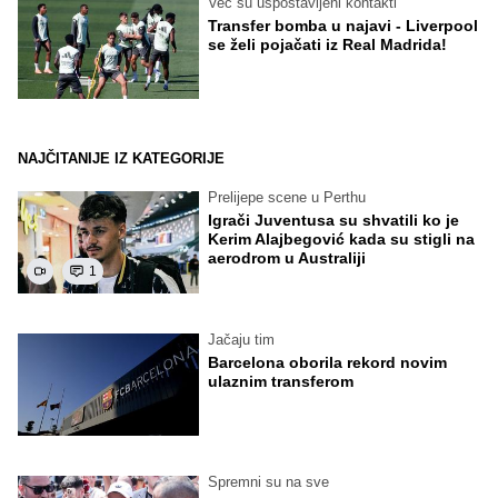
Već su uspostavljeni kontakti
Transfer bomba u najavi - Liverpool
se želi pojačati iz Real Madrida!
NAJČITANIJE IZ KATEGORIJE
Prelijepe scene u Perthu
Igrači Juventusa su shvatili ko je
Kerim Alajbegović kada su stigli na
aerodrom u Australiji
1
Jačaju tim
Barcelona oborila rekord novim
ulaznim transferom
Spremni su na sve