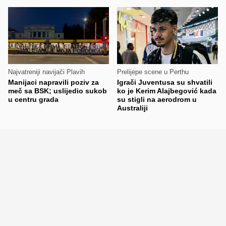
Najvatreniji navijači Plavih
Prelijepe scene u Perthu
Manijaci napravili poziv za
Igrači Juventusa su shvatili
meč sa BSK; uslijedio sukob
ko je Kerim Alajbegović kada
u centru grada
su stigli na aerodrom u
Australiji