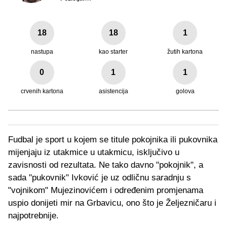
18
18
1
nastupa
kao starter
žutih kartona
0
1
1
crvenih kartona
asistencija
golova
Fudbal je sport u kojem se titule pokojnika ili pukovnika
mijenjaju iz utakmice u utakmicu, isključivo u
zavisnosti od rezultata. Ne tako davno "pokojnik", a
sada "pukovnik" Ivković je uz odličnu saradnju s
"vojnikom" Mujezinovićem i određenim promjenama
uspio donijeti mir na Grbavicu, ono što je Željezničaru i
najpotrebnije.