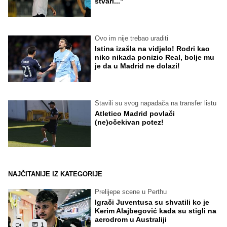
stvari..."
Ovo im nije trebao uraditi
Istina izašla na vidjelo! Rodri kao
niko nikada ponizio Real, bolje mu
je da u Madrid ne dolazi!
Stavili su svog napadača na transfer listu
Atletico Madrid povlači
(ne)očekivan potez!
NAJČITANIJE IZ KATEGORIJE
Prelijepe scene u Perthu
Igrači Juventusa su shvatili ko je
Kerim Alajbegović kada su stigli na
aerodrom u Australiji
1