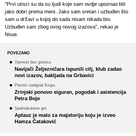
"Prvi utisci su da su ljudi koje sam ovdje upoznao bili
jako dobri prema meni. Jako sam sretan i uzbuđen što
sam u državi u kojoj do sada nisam nikada bio.
Uzbuđen sam zbog ovog novog izazova", rekao je
Nsue.
POVEZANO
Vjernost bez granica
Navijači Željezničara ispunili cilj, klub zadao
novi izazov, bakljada na Grbavici
Plemići nadigrali Krupu
Zrinjski ponovo siguran, pogodak i asistencija
Petra Boje
Spektakularan gol
Aplauz je malo za majstoriju koju je izveo
Hamza Čataković