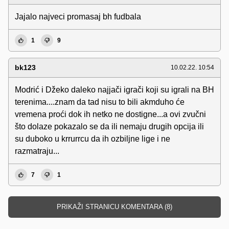
Jajalo najveci promasaj bh fudbala
1
9
bk123
10.02.22. 10:54
Modrić i Džeko daleko najjači igrači koji su igrali na BH
terenima....znam da tad nisu to bili akmduho će
vremena proći dok ih netko ne dostigne...a ovi zvučni
što dolaze pokazalo se da ili nemaju drugih opcija ili
su duboko u krrurrcu da ih ozbiljne lige i ne
razmatraju...
7
1
PRIKAŽI STRANICU KOMENTARA (8)