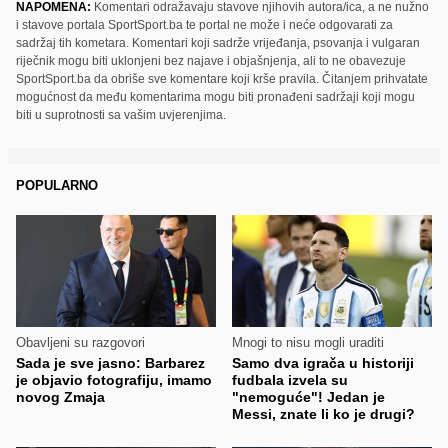
NAPOMENA:
Komentari odražavaju stavove njihovih autora/ica, a ne nužno
i stavove portala SportSport.ba te portal ne može i neće odgovarati za
sadržaj tih kometara. Komentari koji sadrže vrijeđanja, psovanja i vulgaran
riječnik mogu biti uklonjeni bez najave i objašnjenja, ali to ne obavezuje
SportSport.ba da obriše sve komentare koji krše pravila. Čitanjem prihvatate
mogućnost da među komentarima mogu biti pronađeni sadržaji koji mogu
biti u suprotnosti sa vašim uvjerenjima.
POPULARNO
Obavljeni su razgovori
Mnogi to nisu mogli uraditi
Sada je sve jasno: Barbarez
Samo dva igrača u historiji
je objavio fotografiju, imamo
fudbala izvela su
novog Zmaja
"nemoguće"! Jedan je
Messi, znate li ko je drugi?