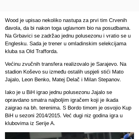
Wood je upisao nekoliko nastupa za prvi tim Crvenih
đavola, da bi nakon toga uglavnom bio na posudbama.
Na Grbavici se zadržao jednu polusezonu i vratio se u
Englesku. Sada je trener u omladinskim selekcijama
kluba sa Old Trafforda.
Većinu zvučnih transfera realizovalo je Sarajevo. Na
stadion Koševo su između ostalih uspjeli stići Mato
Jajalo, Leon Benko, Matej Delač i Milan Stepanov.
Iako je u BiH igrao jednu polusezonu Jajalo se
opravdano smatra najboljim igračem koji je ikada
zaigrao na bh. terenima. S Bordo timom je osvojio Kup
BiH u sezoni 2014/2015. Već dugi niz godina igra u
klubovima iz Serije A.