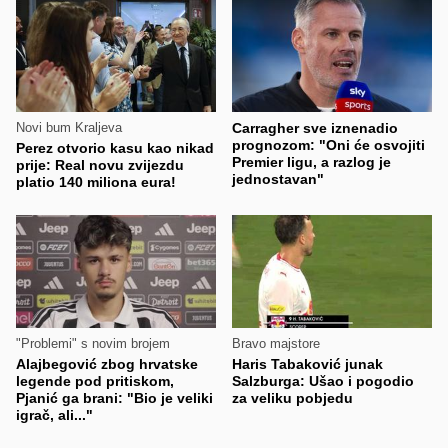
Novi bum Kraljeva
Carragher sve iznenadio
prognozom: "Oni će osvojiti
Perez otvorio kasu kao nikad
Premier ligu, a razlog je
prije: Real novu zvijezdu
jednostavan"
platio 140 miliona eura!
"Problemi" s novim brojem
Bravo majstore
Alajbegović zbog hrvatske
Haris Tabaković junak
legende pod pritiskom,
Salzburga: Ušao i pogodio
Pjanić ga brani: "Bio je veliki
za veliku pobjedu
igrač, ali..."