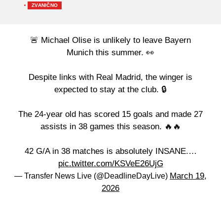
·
ZVANIČNO
🚨 Michael Olise is unlikely to leave Bayern
Munich this summer. 👀
Despite links with Real Madrid, the winger is
expected to stay at the club. 🔒
The 24-year old has scored 15 goals and made 27
assists in 38 games this season. 🔥🔥
42 G/A in 38 matches is absolutely INSANE.…
pic.twitter.com/KSVeE26UjG
March 19,
— Transfer News Live (@DeadlineDayLive)
2026