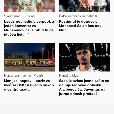
Sjajan meč u Chicagu
Čeka se zvanična potvrda
Leeds pobijedio Liverpool, a
Postignut je dogovor:
jedan komentar za
Mohamed Salah ima novi
Muharemovića je hit: "On će
klub
idućeg ljeta..."
Najvatreniji navijači Plavih
Napušta klub
Manijaci napravili poziv za
Sada je svima jasno zašto se
meč sa BSK; uslijedio sukob
on nije radovao dolasku
u centru grada
Alajbegovića, Juventus ga
jutros odmah prodao!