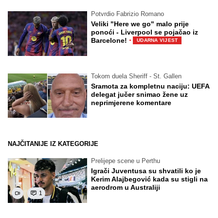
Potvrdio Fabrizio Romano
Veliki "Here we go" malo prije
ponoći - Liverpool se pojačao iz
·
Barcelone!
UDARNA VIJEST
Tokom duela Sheriff - St. Gallen
Sramota za kompletnu naciju: UEFA
delegat jučer snimao žene uz
neprimjerene komentare
NAJČITANIJE IZ KATEGORIJE
Prelijepe scene u Perthu
Igrači Juventusa su shvatili ko je
Kerim Alajbegović kada su stigli na
aerodrom u Australiji
1