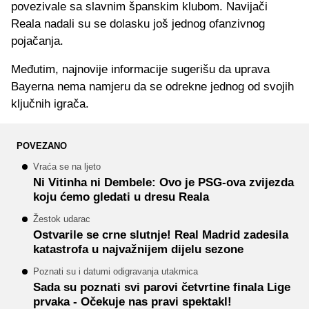
povezivale sa slavnim španskim klubom. Navijači
Reala nadali su se dolasku još jednog ofanzivnog
pojačanja.
Međutim, najnovije informacije sugerišu da uprava
Bayerna nema namjeru da se odrekne jednog od svojih
ključnih igrača.
POVEZANO
Vraća se na ljeto
Ni Vitinha ni Dembele: Ovo je PSG-ova zvijezda
koju ćemo gledati u dresu Reala
Žestok udarac
Ostvarile se crne slutnje! Real Madrid zadesila
katastrofa u najvažnijem dijelu sezone
Poznati su i datumi odigravanja utakmica
Sada su poznati svi parovi četvrtine finala Lige
prvaka - Očekuje nas pravi spektakl!