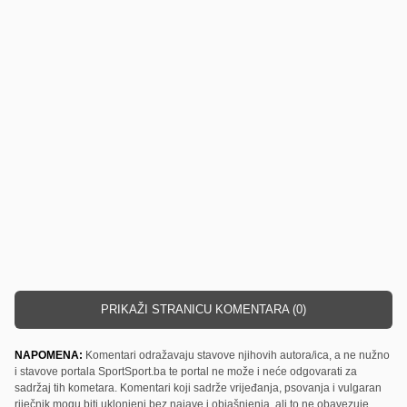
PRIKAŽI STRANICU KOMENTARA (0)
NAPOMENA:
Komentari odražavaju stavove njihovih autora/ica, a ne nužno
i stavove portala SportSport.ba te portal ne može i neće odgovarati za
sadržaj tih kometara. Komentari koji sadrže vrijeđanja, psovanja i vulgaran
riječnik mogu biti uklonjeni bez najave i objašnjenja, ali to ne obavezuje