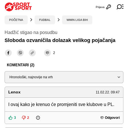
Prijava
Otvori profi
Ot
POČETNA
FUDBAL
WWIN LIGA BIH
Hadžić stigao na posudbu
Sloboda ozvaničila dolazak velikog pojačanja
2
KOMENTARI (2)
Sortiraj
Lenox
11.02.22. 09:47
I ovaj kako je krenuo će promjeniti sve klubove u PL.
3
2
Odgovori