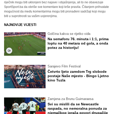
riječnik mogu biti uklonjeni bez najave i objašnjenja, ali to ne obavezuje
SportSport.ba da obriše sve komentare koji krše pravila. Čitanjem prihvatate
mogućnost da među komentarima mogu biti pronađeni sadržaji koji mogu
biti u suprotnosti sa vašim uvjerenjima.
NAJNOVIJE VIJESTI
Golčina kakva se rijetko viđa
Na semaforu 76. minuta i 1:1, prima
loptu na 40 metara od gola, a onda
potez za historiju!
Sarajevo Film Festival
Četvrto ljeto zaredom Trg slobode
postaje Naše mjesto - Bingo Ljetno
kino Tuzla
Zamjena za Brunu Guimaraesa
Svi su mislili da se Newcastle
raspada, no nemoralna ponuda za
njemačkog igrača govori drugačije