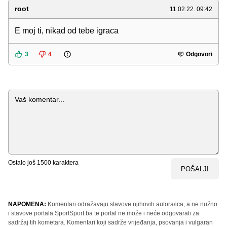
root
11.02.22. 09:42
E moj ti, nikad od tebe igraca
3
4
Odgovori
Komentar
Ostalo još
1500
karaktera
POŠALJI
NAPOMENA:
Komentari odražavaju stavove njihovih autora/ica, a ne nužno
i stavove portala SportSport.ba te portal ne može i neće odgovarati za
sadržaj tih kometara. Komentari koji sadrže vrijeđanja, psovanja i vulgaran