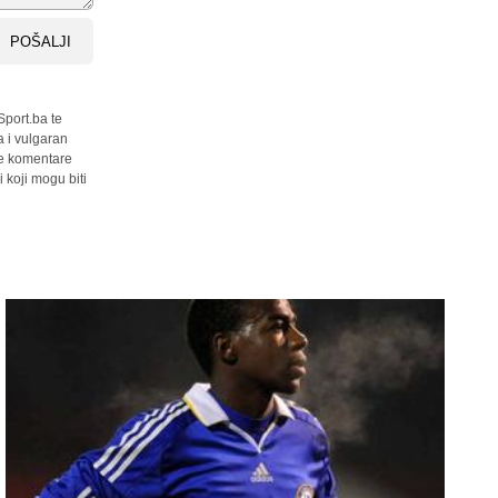
POŠALJI
Sport.ba te
a i vulgaran
sve komentare
 koji mogu biti