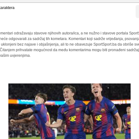
araktera
mentari odražavaju stavove njihovih autora/ica, a ne nužno i stavove portala Sport
 neće odgovarati za sadržaj tih kometara. Komentari koji sadrže vrijeđanja, psovanj
i uklonjeni bez najave i objašnjenja, ali to ne obavezuje SportSport.ba da obriše 
a. Čitanjem prihvatate mogućnost da među komentarima mogu biti pronađeni sadržaji
 vašim uvjerenjima.