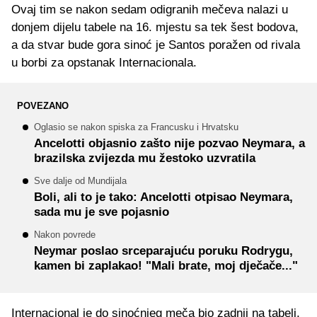
Ovaj tim se nakon sedam odigranih mečeva nalazi u
donjem dijelu tabele na 16. mjestu sa tek šest bodova,
a da stvar bude gora sinoć je Santos poražen od rivala
u borbi za opstanak Internacionala.
POVEZANO
Oglasio se nakon spiska za Francusku i Hrvatsku
Ancelotti objasnio zašto nije pozvao Neymara, a
brazilska zvijezda mu žestoko uzvratila
Sve dalje od Mundijala
Boli, ali to je tako: Ancelotti otpisao Neymara,
sada mu je sve pojasnio
Nakon povrede
Neymar poslao srceparajuću poruku Rodrygu,
kamen bi zaplakao! "Mali brate, moj dječače..."
Internacional je do sinoćnjeg meča bio zadnji na tabeli,