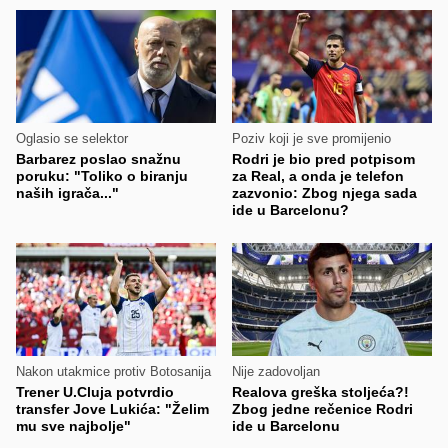
Oglasio se selektor
Poziv koji je sve promijenio
Barbarez poslao snažnu
Rodri je bio pred potpisom
poruku: "Toliko o biranju
za Real, a onda je telefon
naših igrača..."
zazvonio: Zbog njega sada
ide u Barcelonu?
Nakon utakmice protiv Botosanija
Nije zadovoljan
Trener U.Cluja potvrdio
Realova greška stoljeća?!
transfer Jove Lukića: "Želim
Zbog jedne rečenice Rodri
mu sve najbolje"
ide u Barcelonu