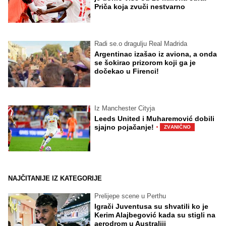
Priča koja zvuči nestvarno
Radi se.o dragulju Real Madrida
Argentinac izašao iz aviona, a onda
se šokirao prizorom koji ga je
dočekao u Firenci!
Iz Manchester Cityja
Leeds United i Muharemović dobili
·
sjajno pojačanje!
ZVANIČNO
NAJČITANIJE IZ KATEGORIJE
Prelijepe scene u Perthu
Igrači Juventusa su shvatili ko je
Kerim Alajbegović kada su stigli na
aerodrom u Australiji