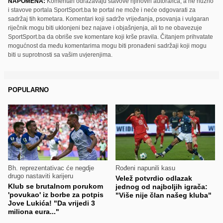
NAPOMENA:
Komentari odražavaju stavove njihovih autora/ica, a ne nužno
i stavove portala SportSport.ba te portal ne može i neće odgovarati za
sadržaj tih kometara. Komentari koji sadrže vrijeđanja, psovanja i vulgaran
riječnik mogu biti uklonjeni bez najave i objašnjenja, ali to ne obavezuje
SportSport.ba da obriše sve komentare koji krše pravila. Čitanjem prihvatate
mogućnost da među komentarima mogu biti pronađeni sadržaji koji mogu
biti u suprotnosti sa vašim uvjerenjima.
POPULARNO
Bh. reprezentativac će negdje
Rođeni napunili kasu
drugo nastaviti karijeru
Velež potvrdio odlazak
Klub se brutalnom porukom
jednog od najboljih igrača:
'povukao' iz borbe za potpis
"Više nije član našeg kluba"
Jove Lukića! "Da vrijedi 3
miliona eura..."