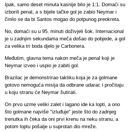
Ipak, samo deset minuta kasnije bilo je 1:1. Domaći su
izborili penal, a s bijele tačke gol je zabio Neymar i
činilo se da bi Santos mogao do potpunog preokreta.
No, domaći su u 95. minuti doživjeli šok. Internacional
je u zadnjim sekundama meča došao do pobjede, a gol
za velika tri boda djelo je Carbonera.
Međutim, glavna tema nakon meča je penal koji je
Neymar izveo i uspio je zabiti gol.
Brazilac je demonstrirao taktiku koja je za golmane
gotovo nemoguća misija da odbrane udarac i pročitaju
u koju stranu će Neymar šutirati.
On prvo uzme veliki zalet i lagano ide ka lopti, a ono
što golmane najviše "izluđuje" jeste što do zadnjeg
trenutka ih čeka da oni prvi krenu na neku stranu, a
potom loptu pošalje u suprotan dio mreže.