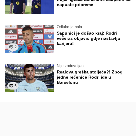
napuste pripreme
Odluka je pala
Sapunici je došao kraj: Rodri
večeras objavio gdje nastavlja
karijeru!
2
Nije zadovoljan
Realova greška stoljeća?! Zbog
jedne rečenice Rodri ide u
Barcelonu
6