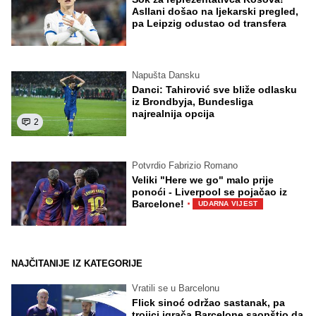
Asllani došao na ljekarski pregled,
pa Leipzig odustao od transfera
Napušta Dansku
Danci: Tahirović sve bliže odlasku
iz Brondbyja, Bundesliga
najrealnija opcija
2
Potvrdio Fabrizio Romano
Veliki "Here we go" malo prije
ponoći - Liverpool se pojačao iz
·
Barcelone!
UDARNA VIJEST
NAJČITANIJE IZ KATEGORIJE
Vratili se u Barcelonu
Flick sinoć održao sastanak, pa
trojici igrača Barcelone saopštio da