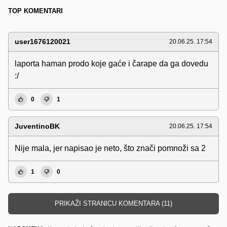
TOP KOMENTARI
user1676120021
20.06.25. 17:54
laporta haman prodo koje gaće i čarape da ga dovedu
:/
0
1
JuventinoBK
20.06.25. 17:54
Nije mala, jer napisao je neto, što znači pomnoži sa 2
1
0
PRIKAŽI STRANICU KOMENTARA (11)