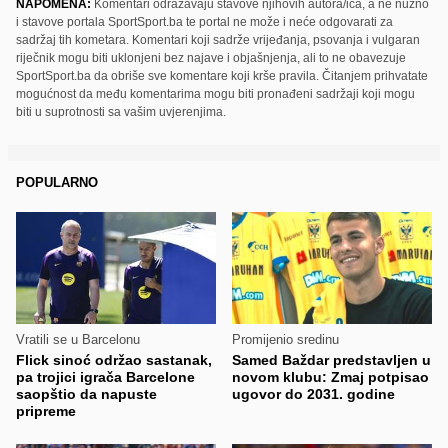
NAPOMENA:
Komentari odražavaju stavove njihovih autora/ica, a ne nužno
i stavove portala SportSport.ba te portal ne može i neće odgovarati za
sadržaj tih kometara. Komentari koji sadrže vrijeđanja, psovanja i vulgaran
riječnik mogu biti uklonjeni bez najave i objašnjenja, ali to ne obavezuje
SportSport.ba da obriše sve komentare koji krše pravila. Čitanjem prihvatate
mogućnost da među komentarima mogu biti pronađeni sadržaji koji mogu
biti u suprotnosti sa vašim uvjerenjima.
POPULARNO
Vratili se u Barcelonu
Promijenio sredinu
Flick sinoć održao sastanak,
Samed Baždar predstavljen u
pa trojici igrača Barcelone
novom klubu: Zmaj potpisao
saopštio da napuste
ugovor do 2031. godine
pripreme