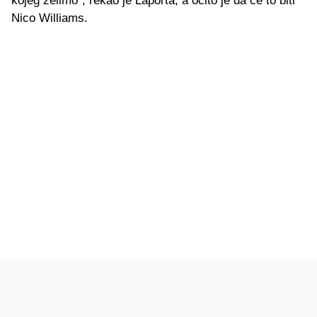
kojeg želimo", rekao je Laporta, a očito je da će to biti
Nico Williams.