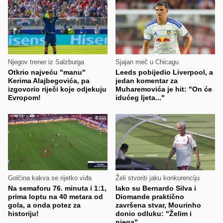
Njegov trener iz Salzburga
Sjajan meč u Chicagu
Otkrio najveću "manu"
Leeds pobijedio Liverpool, a
Kerima Alajbegovića, pa
jedan komentar za
izgovorio riječi koje odjekuju
Muharemovića je hit: "On će
Evropom!
idućeg ljeta..."
Golčina kakva se rijetko viđa
Želi stvoriti jaku konkurenciju
Na semaforu 76. minuta i 1:1,
Iako su Bernardo Silva i
prima loptu na 40 metara od
Diomande praktično
gola, a onda potez za
završena stvar, Mourinho
historiju!
donio odluku: "Želim i
njega"