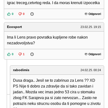
igrac treceg,cetvrtog reda. I da moras krenuti izpocetka
0
0
Odgovori
Ecosport
23.02.25. 19:15
Ima li Lens pravo povratka kupljene robe nakon
nezadovoljstva?
0
1
Odgovori
rabodimis
24.02.25. 00:24
Dusa draga.. Jesil se to zabrinuo za Lens ?? XD
PS Nije ti dobro za zdravlje da si tako zavidan i
jadan.. Mozda vec imas jedno 53 cira u stomaku
zbog FK Sarajeva pa si zato nervozan... Zasto ne
potrazis neku strucnu osobu da ti pomogne u zivotu