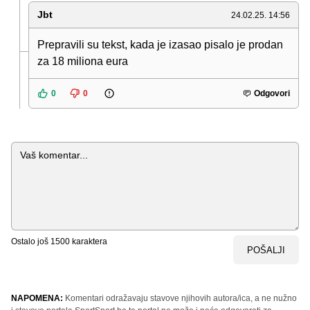
Jbt
24.02.25. 14:56
Prepravili su tekst, kada je izasao pisalo je prodan
za 18 miliona eura
0
0
Odgovori
Komentar
Ostalo još
1500
karaktera
POŠALJI
NAPOMENA:
Komentari odražavaju stavove njihovih autora/ica, a ne nužno