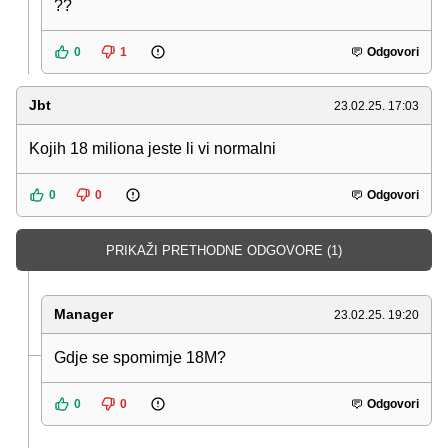
??
0
1
Odgovori
Jbt
23.02.25. 17:03
Kojih 18 miliona jeste li vi normalni
0
0
Odgovori
PRIKAŽI PRETHODNE ODGOVORE (1)
Manager
23.02.25. 19:20
Gdje se spomimje 18M?
0
0
Odgovori