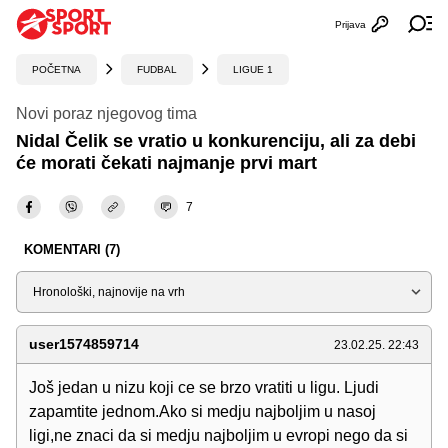
Prijava
Otvori profi
Ot
POČETNA
FUDBAL
LIGUE 1
Novi poraz njegovog tima
Nidal Čelik se vratio u konkurenciju, ali za debi
će morati čekati najmanje prvi mart
7
KOMENTARI (7)
Sortiraj
user1574859714
23.02.25. 22:43
Još jedan u nizu koji ce se brzo vratiti u ligu. Ljudi
zapamtite jednom.Ako si medju najboljim u nasoj
ligi,ne znaci da si medju najboljim u evropi nego da si