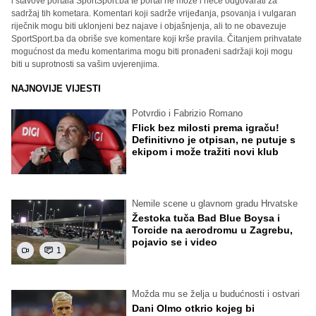
i stavove portala SportSport.ba te portal ne može i neće odgovarati za
sadržaj tih kometara. Komentari koji sadrže vrijeđanja, psovanja i vulgaran
riječnik mogu biti uklonjeni bez najave i objašnjenja, ali to ne obavezuje
SportSport.ba da obriše sve komentare koji krše pravila. Čitanjem prihvatate
mogućnost da među komentarima mogu biti pronađeni sadržaji koji mogu
biti u suprotnosti sa vašim uvjerenjima.
NAJNOVIJE VIJESTI
Potvrdio i Fabrizio Romano
Flick bez milosti prema igraču!
Definitivno je otpisan, ne putuje s
ekipom i može tražiti novi klub
Nemile scene u glavnom gradu Hrvatske
Žestoka tuča Bad Blue Boysa i
Torcide na aerodromu u Zagrebu,
pojavio se i video
1
Možda mu se želja u budućnosti i ostvari
Dani Olmo otkrio kojeg bi