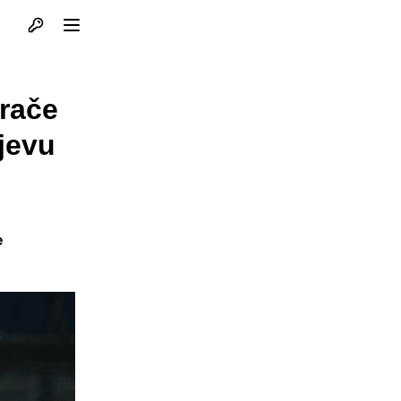
Otvori profil
Otvori meni
grače
ajevu
e