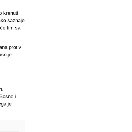
o krenuti
ako saznaje
će tim sa
ana protiv
asnije
m,
 Bosne i
ga je