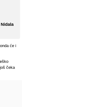
 Nidala
 onda će i
teško
 još čeka