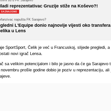
ktivni su u FK Sarajevo
ladi reprezentativac Gruzije stiže na Koševo?!
SAZNAJEMO
efanzivac napušta FK Sarajevo?
gledni L'Equipe donio najnovije vijesti oko transfera
elika u Lens
e SportSport, Čelik je već u Francuskoj, slijede pregledi, a
stati novi igrač Lensa.
rač sa velikim potencijalom i bilo je jasno da će ga Sarajevo 
 novembru prošle godine dobio je poziv u reprezentaciju, ali
ajeve.