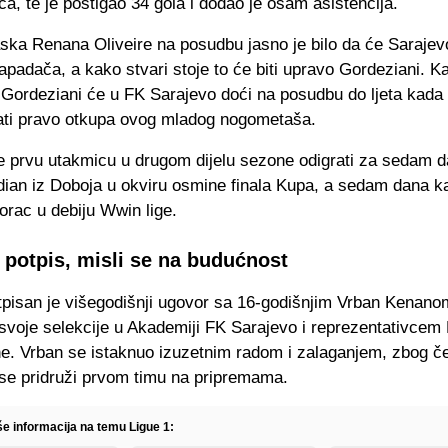
a, te je postigao 34 gola i dodao je osam asistencija.
ska Renana Oliveire na posudbu jasno je bilo da će Sarajev
padača, a kako stvari stoje to će biti upravo Gordeziani. K
 Gordeziani će u FK Sarajevo doći na posudbu do ljeta kada 
ti pravo otkupa ovog mladog nogometaša.
e prvu utakmicu u drugom dijelu sezone odigrati za sedam d
dian iz Doboja u okviru osmine finala Kupa, a sedam dana k
orac u debiju Wwin lige.
 potpis, misli se na budućnost
tpisan je višegodišnji ugovor sa 16-godišnjim Vrban Kenano
svoje selekcije u Akademiji FK Sarajevo i reprezentativcem
e. Vrban se istaknuo izuzetnim radom i zalaganjem, zbog če
se pridruži prvom timu na pripremama.
še informacija na temu Ligue 1: