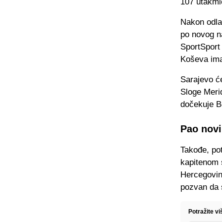
107 utakmic
Nakon odla
po novog na
SportSport
Koševa ima
Sarajevo ć
Sloge Meri
dočekuje B
Pao novi
Takođe, po
kapitenom 
Hercegovin
pozvan da 
Potražite vi