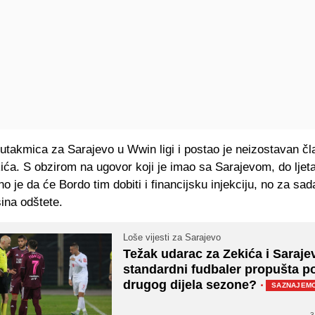
 utakmica za Sarajevo u Wwin ligi i postao je neizostavan čl
ća. S obzirom na ugovor koji je imao sa Sarajevom, do ljet
no je da će Bordo tim dobiti i financijsku injekciju, no za sad
ina odštete.
Loše vijesti za Sarajevo
Težak udarac za Zekića i Saraje
standardni fudbaler propušta p
drugog dijela sezone?
·
SAZNAJEM
3