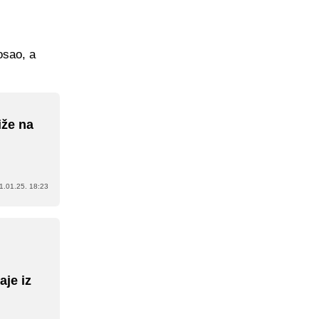
osao, a
iže na
1.01.25. 18:23
je iz