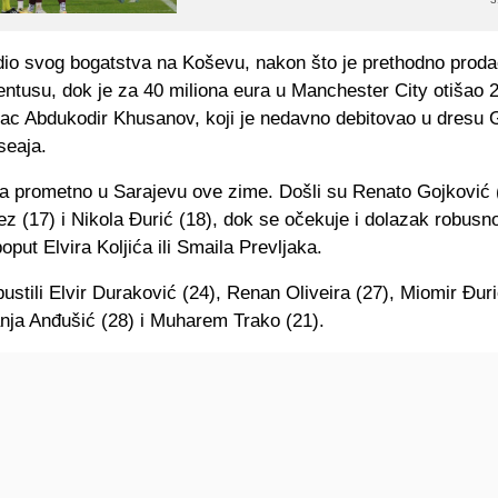
 dio svog bogatstva na Koševu, nakon što je prethodno prod
ntusu, dok je za 40 miliona eura u Manchester City otišao 2
ac Abdukodir Khusanov, koji je nedavno debitovao u dresu
seaja.
ta prometno u Sarajevu ove zime. Došli su Renato Gojković 
z (17) i Nikola Đurić (18), dok se očekuje i dolazak robusn
put Elvira Koljića ili Smaila Prevljaka.
ustili Elvir Duraković (24), Renan Oliveira (27), Miomir Đur
nja Anđušić (28) i Muharem Trako (21).