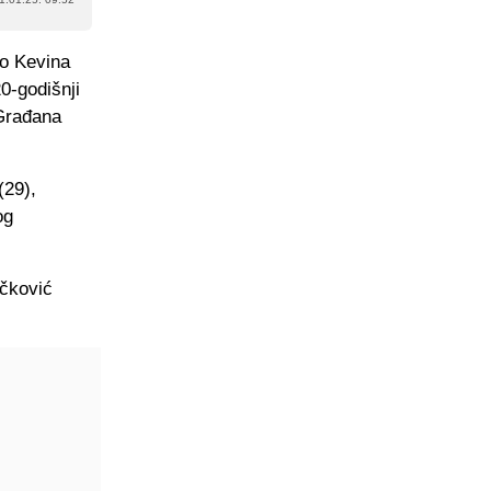
ao Kevina
0-godišnji
 Građana
(29),
og
ičković