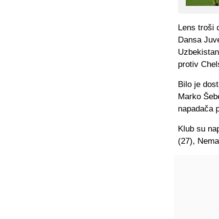
Lens troši
Dansa Juve
Uzbekistan
protiv Chel
Bilo je dos
Marko Šebe
napadača po
Klub su nap
(27), Nema