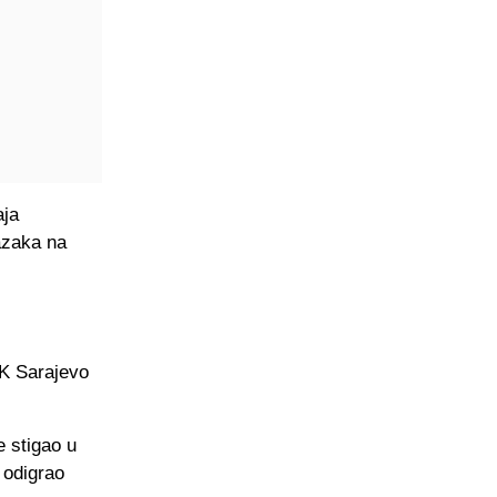
aja
azaka na
FK Sarajevo
e stigao u
 odigrao