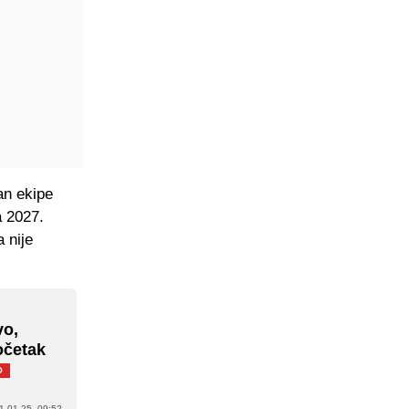
an ekipe
a 2027.
a nije
vo,
očetak
O
1.01.25. 09:52