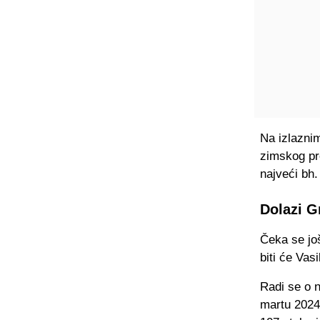
Na izlaznim
zimskog pre
najveći bh.
Dolazi G
Čeka se jo
biti će Vas
Radi se o n
martu 2024.