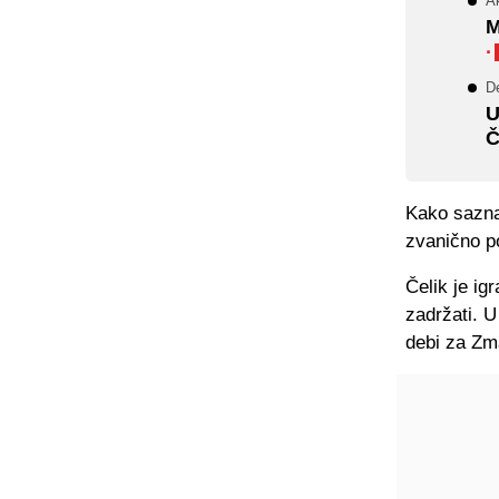
A
M
·
D
U
Č
Kako saznaj
zvanično po
Čelik je ig
zadržati. U
debi za Zm