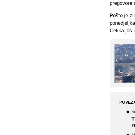
pregovore 
Pošto je z
ponedjeljka
Čelika još 
POVEZ
S
T
r