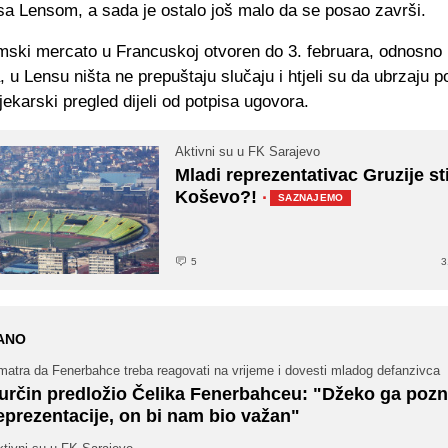
sa Lensom, a sada je ostalo još malo da se posao završi.
imski mercato u Francuskoj otvoren do 3. februara, odnosno
, u Lensu ništa ne prepuštaju slučaju i htjeli su da ubrzaju p
ljekarski pregled dijeli od potpisa ugovora.
Aktivni su u FK Sarajevo
Mladi reprezentativac Gruzije st
Koševo?!
·
SAZNAJEMO
5
3
ANO
matra da Fenerbahce treba reagovati na vrijeme i dovesti mladog defanzivca
určin predložio Čelika Fenerbahceu: "Džeko ga pozna
eprezentacije, on bi nam bio važan"