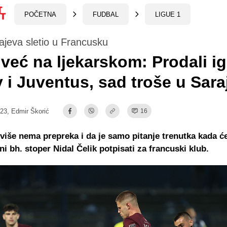
POČETNA
FUDBAL
LIGUE 1
ajeva sletio u Francusku
 već na ljekarskom: Prodali i
y i Juventus, sad troše u Sar
:23,
Edmir Škorić
16
 više nema prepreka i da je samo pitanje trenutka kada ć
ni bh. stoper Nidal Čelik potpisati za francuski klub.