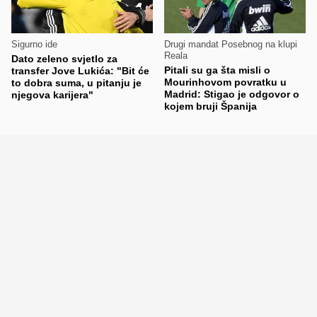
Sigurno ide
Drugi mandat Posebnog na klupi
Reala
Dato zeleno svjetlo za
Pitali su ga šta misli o
transfer Jove Lukića: "Bit će
Mourinhovom povratku u
to dobra suma, u pitanju je
Madrid: Stigao je odgovor o
njegova karijera"
kojem bruji Španija