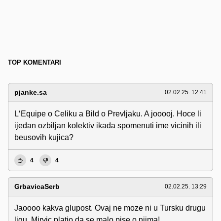
TOP KOMENTARI
pjanke.sa
02.02.25. 12:41
L‘Equipe o Celiku a Bild o Prevljaku. A jooooj. Hoce li
ijedan ozbiljan kolektiv ikada spomenuti ime vicinih ili
beusovih kujica?
4
4
GrbavicaSerb
02.02.25. 13:29
Jaoooo kakva glupost. Ovaj ne moze ni u Tursku drugu
ligu. Mirvic platio da se malo pise o njima!