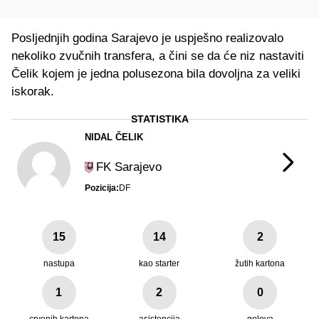
Posljednjih godina Sarajevo je uspješno realizovalo
nekoliko zvučnih transfera, a čini se da će niz nastaviti
Čelik kojem je jedna polusezona bila dovoljna za veliki
iskorak.
STATISTIKA
NIDAL ČELIK
FK Sarajevo
Pozicija:
DF
15
14
2
nastupa
kao starter
žutih kartona
1
2
0
crvenih kartona
asistencija
golova