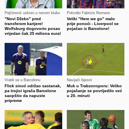
Pejčinović uskoro u novom klubu
Potvrdio Fabrizio Romano
"Novi Džeko" pred
Veliki "Here we go" malo
transferom karijere!
prije ponoći - Liverpool se
Wolfsburg dogovorio posao
pojačao iz Barcelone!
vrijedan čak 25 miliona eura!
Vratili se u Barcelonu
Navijači bijesni
Flick sinoć održao sastanak,
Muk u Trabzonsporu: Veliko
pa trojici igrača Barcelone
pojačanje se povrijedilo već
saopštio da napuste
u 20. minuti
pripreme