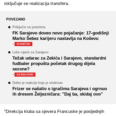
isključuje se realizacija transfera.
POVEZANO
Priključio se juniorima
FK Sarajevo doveo novo pojačanje: 17-godišnji
Marko Šebez karijeru nastavlja na Koševu
·
ZVANIČNO
Loše vijesti za Sarajevo
Težak udarac za Zekića i Sarajevo, standardni
fudbaler propušta početak drugog dijela
sezone?
·
SAZNAJEMO
Dobio je reakcije koje je očekivao
Frizer se našalio s igračima Sarajeva i ogrnuo
ih dresom Željezničara: "Daj ba, skidaj ovo"
"Direkcija kluba sa sjevera Francuske je posljednjih