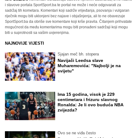
i stavove portala SportSport.ba te portal ne može i neće odgovarati za
sadržaj tih kometara. Komentari koji sadrže vrijeđanja, psovanja i vulgaran
riječnik mogu biti uklonjeni bez najave i objašnjenja, ali to ne obavezuje
SportSport.ba da obriše sve komentare koji krše pravila. Čitanjem prihvatate
mogućnost da među komentarima mogu biti pronađeni sadržaji koji mogu
biti u suprotnosti sa vašim uvjerenjima.
NAJNOVIJE VIJESTI
Sjajan meč bh. stopera
Navijači Leedsa slave
Muharemovića: "Najbolji je na
svijetu"
Ima 15 godina, visok je 229
centimetara i frizuru slavnog
Ronalda: Je li ovo buduća NBA
zvijezda?
Ovo se ne viđa često