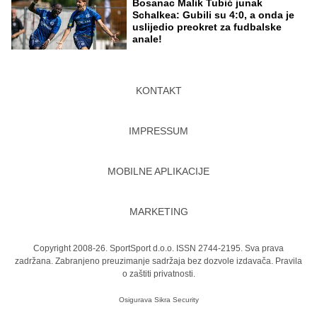
Bosanac Malik Tubić junak
Schalkea: Gubili su 4:0, a onda je
uslijedio preokret za fudbalske
anale!
KONTAKT
IMPRESSUM
MOBILNE APLIKACIJE
MARKETING
Copyright 2008-26. SportSport d.o.o. ISSN 2744-2195. Sva prava
zadržana. Zabranjeno preuzimanje sadržaja bez dozvole izdavača.
Pravila
o zaštiti privatnosti.
Osigurava
Sikra Security