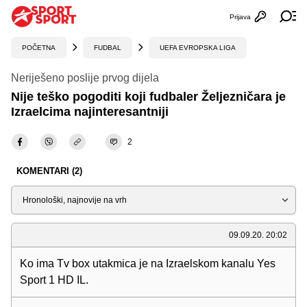
Prijava
Otvori profi
Ot
POČETNA
FUDBAL
UEFA EVROPSKA LIGA
Neriješeno poslije prvog dijela
Nije teško pogoditi koji fudbaler Željezničara je
Izraelcima najinteresantniji
2
KOMENTARI (2)
Sortiraj
09.09.20. 20:02
Ko ima Tv box utakmica je na Izraelskom kanalu Yes
Sport 1 HD IL.