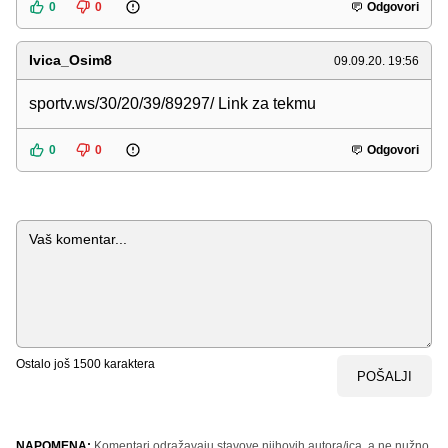
0
0
Odgovori
Ivica_Osim8
09.09.20. 19:56
sportv.ws/30/20/39/89297/ Link za tekmu
0
0
Odgovori
Komentar
Ostalo još
1500
karaktera
POŠALJI
NAPOMENA:
Komentari odražavaju stavove njihovih autora/ica, a ne nužno