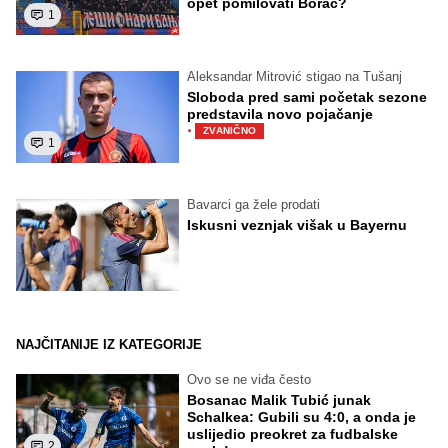
opet pomilovati Borac?
1
Aleksandar Mitrović stigao na Tušanj
Sloboda pred sami početak sezone
predstavila novo pojačanje
·
ZVANIČNO
1
Bavarci ga žele prodati
Iskusni veznjak višak u Bayernu
NAJČITANIJE IZ KATEGORIJE
Ovo se ne viđa često
Bosanac Malik Tubić junak
Schalkea: Gubili su 4:0, a onda je
uslijedio preokret za fudbalske
2