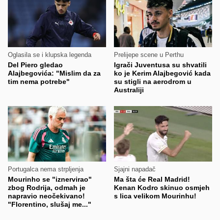
Oglasila se i klupska legenda
Prelijepe scene u Perthu
Del Piero gledao
Igrači Juventusa su shvatili
Alajbegovića: "Mislim da za
ko je Kerim Alajbegović kada
tim nema potrebe"
su stigli na aerodrom u
Australiji
Portugalca nema strpljenja
Sjajni napadač
Mourinho se "iznervirao"
Ma šta će Real Madrid!
zbog Rodrija, odmah je
Kenan Kodro skinuo osmjeh
napravio neočekivano!
s lica velikom Mourinhu!
"Florentino, slušaj me..."