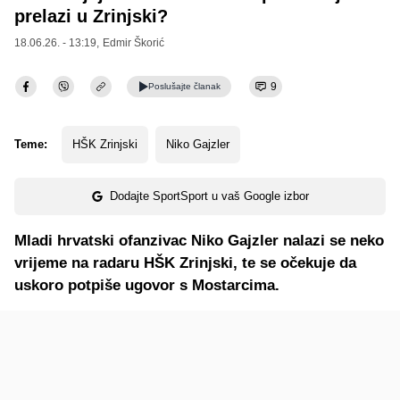
prelazi u Zrinjski?
18.06.26. - 13:19,
Edmir Škorić
9
Poslušajte
članak
Teme:
HŠK Zrinjski
Niko Gajzler
Dodajte SportSport u vaš Google izbor
Mladi hrvatski ofanzivac Niko Gajzler nalazi se neko
vrijeme na radaru HŠK Zrinjski, te se očekuje da
uskoro potpiše ugovor s Mostarcima.