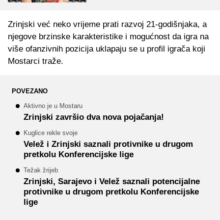
Zrinjski već neko vrijeme prati razvoj 21-godišnjaka, a
njegove brzinske karakteristike i mogućnost da igra na
više ofanzivnih pozicija uklapaju se u profil igrača koji
Mostarci traže.
POVEZANO
Aktivno je u Mostaru
Zrinjski završio dva nova pojačanja!
Kuglice rekle svoje
Velež i Zrinjski saznali protivnike u drugom
pretkolu Konferencijske lige
Težak žrijeb
Zrinjski, Sarajevo i Velež saznali potencijalne
protivnike u drugom pretkolu Konferencijske
lige