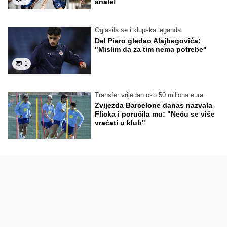
anale!
Oglasila se i klupska legenda
Del Piero gledao Alajbegovića:
"Mislim da za tim nema potrebe"
1
Transfer vrijedan oko 50 miliona eura
Zvijezda Barcelone danas nazvala
Flicka i poručila mu: "Neću se više
vraćati u klub"