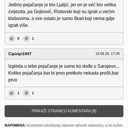
Jedino pojačanje je bio Ljaljić, jer on je već bio velika
zvijezda, pa Gojković, Ristovski koji su igrali u većim
klubovima, a sve ostalo je samo škart koji nema gdje
igrati više.
0
1
Cipiripi1947
18.06.26. 17:26
Izgleda u tebe pojačanje je samo ko dođe u Sarajevo...
Koliko pojačanja bar bi prvo pretkolo nekada prošli,bar
prvo
1
1
PRIKAŽI STRANICU KOMENTARA (9)
NAPOMENA:
Komentari odražavaju stavove njihovih autora/ica, a ne nužno