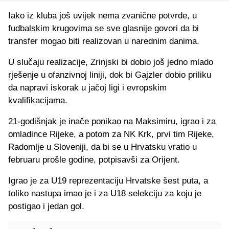
Iako iz kluba još uvijek nema zvanične potvrde, u
fudbalskim krugovima se sve glasnije govori da bi
transfer mogao biti realizovan u narednim danima.
U slučaju realizacije, Zrinjski bi dobio još jedno mlado
rješenje u ofanzivnoj liniji, dok bi Gajzler dobio priliku
da napravi iskorak u jačoj ligi i evropskim
kvalifikacijama.
21-godišnjak je inače ponikao na Maksimiru, igrao i za
omladince Rijeke, a potom za NK Krk, prvi tim Rijeke,
Radomlje u Sloveniji, da bi se u Hrvatsku vratio u
februaru prošle godine, potpisavši za Orijent.
Igrao je za U19 reprezentaciju Hrvatske šest puta, a
toliko nastupa imao je i za U18 selekciju za koju je
postigao i jedan gol.