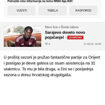
Potražite više informacija na temu WWin liga BiH:
VIJESTI
TABELA
RASPORED
Novo lice u Bordo taboru
Sarajevo dovelo novo
pojačanje!
·
ZVANIČNO
6
17.06.26. 18:55
U prošloj sezoni je pružao fantastične partije za Orijent
i postigao je devet golova uz osam asistencija na 31
utakmicu. To mu je bila druga, a čini se i posljednja
sezona u dresu hrvatskog drugoligaša.