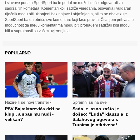
i stavove portala SportSport.ba te portal ne može i neće odgovarati za
sadržaj tih kometara. Komentari koji sadrže vrijeđanja, psovanja i vulgaran
riječnik mogu biti uklonjeni bez najave i objašnjenja, ali to ne obavezuje
SportSport.ba da obriše sve komentare koji krše pravila. Čitanjem prihvatate
mogućnost da među komentarima mogu biti pronađeni sadržaji koji mogu
biti u suprotnosti sa vašim uvjerenjima.
POPULARNO
Nazire li se novi transfer?
Spremni su na sve
PSV Bajraktarevića drži na
Sada je jasno zašto je
klupi, a spas mu nudi -
došao: "Luda" klauzula iz
velikan?
Salahovog ugovora s
Turcima je otkrivena!