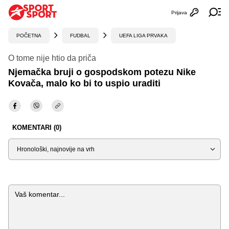
Prijava
Otvori profi
Ot
POČETNA
FUDBAL
UEFA LIGA PRVAKA
O tome nije htio da priča
Njemačka bruji o gospodskom potezu Nike
Kovača, malo ko bi to uspio uraditi
KOMENTARI (0)
Sortiraj
Komentar