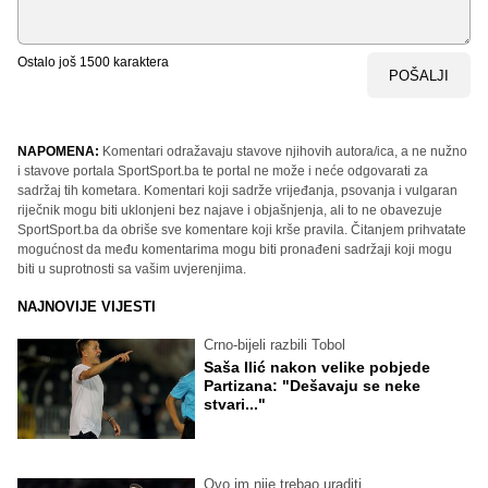
Ostalo još
1500
karaktera
POŠALJI
NAPOMENA:
Komentari odražavaju stavove njihovih autora/ica, a ne nužno
i stavove portala SportSport.ba te portal ne može i neće odgovarati za
sadržaj tih kometara. Komentari koji sadrže vrijeđanja, psovanja i vulgaran
riječnik mogu biti uklonjeni bez najave i objašnjenja, ali to ne obavezuje
SportSport.ba da obriše sve komentare koji krše pravila. Čitanjem prihvatate
mogućnost da među komentarima mogu biti pronađeni sadržaji koji mogu
biti u suprotnosti sa vašim uvjerenjima.
NAJNOVIJE VIJESTI
Crno-bijeli razbili Tobol
Saša Ilić nakon velike pobjede
Partizana: "Dešavaju se neke
stvari..."
Ovo im nije trebao uraditi