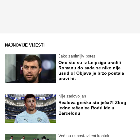
NAJNOVIJE VIJESTI
Jako zanimljiv potez
Ono što su iz Leipziga uradili
Romanu do sada se niko nije
usudio! Objava je brzo postala
pravi hit
Nije zadovoljan
Realova greška stoljeća?! Zbog
jedne rečenice Rodri ide u
Barcelonu
Već su uspostavljeni kontakti