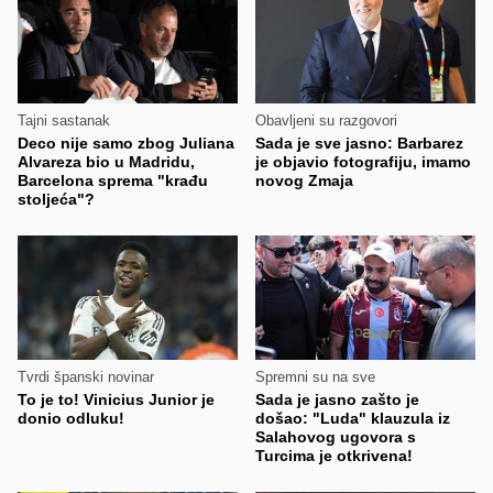
Tajni sastanak
Obavljeni su razgovori
Deco nije samo zbog Juliana
Sada je sve jasno: Barbarez
Alvareza bio u Madridu,
je objavio fotografiju, imamo
Barcelona sprema "krađu
novog Zmaja
stoljeća"?
Tvrdi španski novinar
Spremni su na sve
To je to! Vinicius Junior je
Sada je jasno zašto je
donio odluku!
došao: "Luda" klauzula iz
Salahovog ugovora s
Turcima je otkrivena!