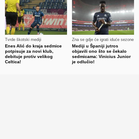
Tvrde škotski mediji
Zna se gdje će igrati iduće sezone
Enes Alić do kraja sedmice
Mediji u Španiji jutros
potpisuje za novi klub,
objavili ono što se čekalo
debituje protiv velikog
sedmicama: Vinicius Junior
Celtica!
je odlučio!