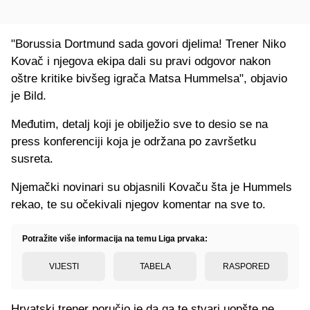
"Borussia Dortmund sada govori djelima! Trener Niko
Kovač i njegova ekipa dali su pravi odgovor nakon
oštre kritike bivšeg igrača Matsa Hummelsa", objavio
je Bild.
Međutim, detalj koji je obilježio sve to desio se na
press konferenciji koja je održana po završetku
susreta.
Njemački novinari su objasnili Kovaču šta je Hummels
rekao, te su očekivali njegov komentar na sve to.
Potražite više informacija na temu Liga prvaka:
VIJESTI
TABELA
RASPORED
Hrvatski trener poručio je da ga te stvari uopšte ne