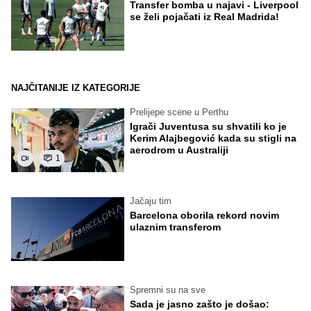
Transfer bomba u najavi - Liverpool
se želi pojačati iz Real Madrida!
NAJČITANIJE IZ KATEGORIJE
Prelijepe scene u Perthu
Igrači Juventusa su shvatili ko je
Kerim Alajbegović kada su stigli na
aerodrom u Australiji
1
Jačaju tim
Barcelona oborila rekord novim
ulaznim transferom
Spremni su na sve
Sada je jasno zašto je došao: