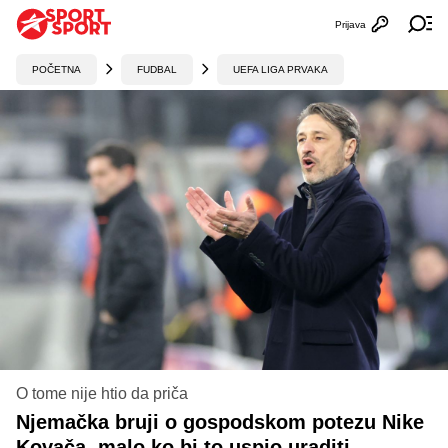
Prijava
Otvori profi
Ot
POČETNA
FUDBAL
UEFA LIGA PRVAKA
O tome nije htio da priča
Njemačka bruji o gospodskom potezu Nike
Kovača, malo ko bi to uspio uraditi