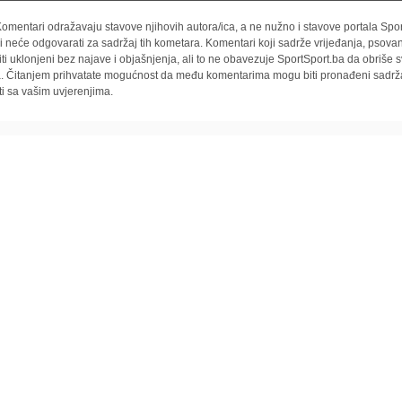
omentari odražavaju stavove njihovih autora/ica, a ne nužno i stavove portala Spor
i neće odgovarati za sadržaj tih kometara. Komentari koji sadrže vrijeđanja, psovan
iti uklonjeni bez najave i objašnjenja, ali to ne obavezuje SportSport.ba da obriše
la. Čitanjem prihvatate mogućnost da među komentarima mogu biti pronađeni sadrža
ti sa vašim uvjerenjima.