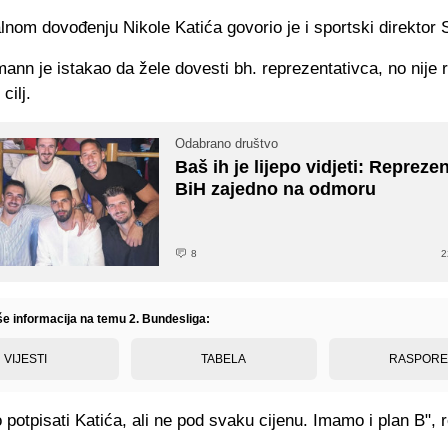
lnom dovođenju Nikole Katića govorio je i sportski direktor 
nn je istakao da žele dovesti bh. reprezentativca, no nije 
cilj.
Odabrano društvo
Baš ih je lijepo vidjeti: Reprezen
BiH zajedno na odmoru
8
2
iše informacija na temu 2. Bundesliga:
VIJESTI
TABELA
RASPOR
 potpisati Katića, ali ne pod svaku cijenu. Imamo i plan B", 