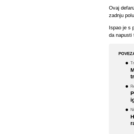
Ovaj defanz
zadnju pol
Ispao je s 
da napusti 
POVEZ
T
M
t
Re
P
i
Ni
H
r