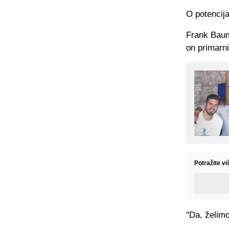
O potencija
Frank Bauma
on primarni 
Potražite v
"Da, želimo