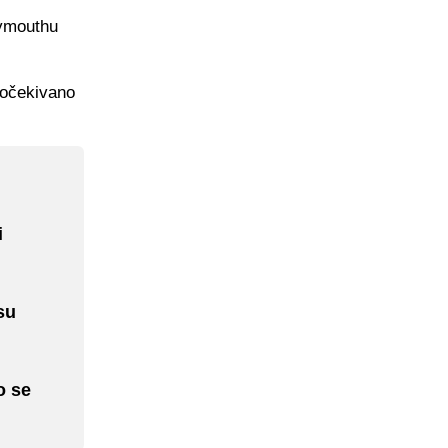
lymouthu
 očekivano
i
su
o se