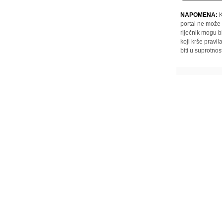
NAPOMENA:
K
portal ne može 
riječnik mogu b
koji krše pravi
biti u suprotnos