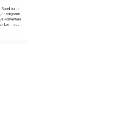
tSport.ba te
ja i vulgaran
 sve komentare
ji koji mogu