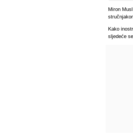
Miron Musl
stručnjako
Kako inostr
sljedeće se