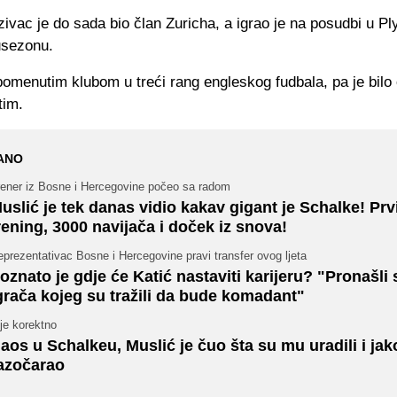
ivac je do sada bio član Zuricha, a igrao je na posudbi u P
usezonu.
pomenutim klubom u treći rang engleskog fudbala, pa je bilo
tim.
ANO
rener iz Bosne i Hercegovine počeo sa radom
uslić je tek danas vidio kakav gigant je Schalke! Prv
rening, 3000 navijača i doček iz snova!
prezentativac Bosne i Hercegovine pravi transfer ovog ljeta
oznato je gdje će Katić nastaviti karijeru? "Pronašli 
grača kojeg su tražili da bude komadant"
je korektno
aos u Schalkeu, Muslić je čuo šta su mu uradili i jak
azočarao