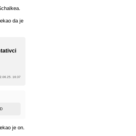
Schalkea.
rekao da je
tativci
2.06.25. 16:37
ED
rekao je on.