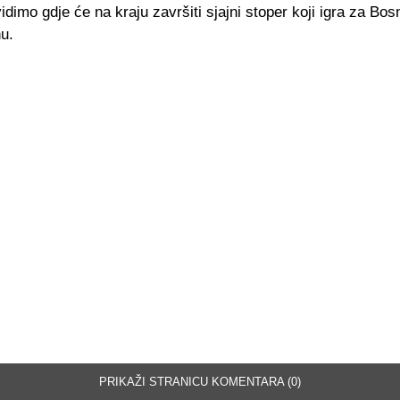
idimo gdje će na kraju završiti sjajni stoper koji igra za Bos
u.
PRIKAŽI STRANICU KOMENTARA (0)