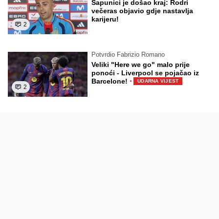
Sapunici je došao kraj: Rodri
večeras objavio gdje nastavlja
karijeru!
2
Potvrdio Fabrizio Romano
Veliki "Here we go" malo prije
ponoći - Liverpool se pojačao iz
·
Barcelone!
UDARNA VIJEST
2