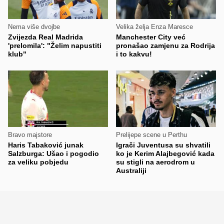
Nema više dvojbe
Velika želja Enza Maresce
Zvijezda Real Madrida
Manchester City već
'prelomila': "Želim napustiti
pronašao zamjenu za Rodrija
klub"
i to kakvu!
Bravo majstore
Prelijepe scene u Perthu
Haris Tabaković junak
Igrači Juventusa su shvatili
Salzburga: Ušao i pogodio
ko je Kerim Alajbegović kada
za veliku pobjedu
su stigli na aerodrom u
Australiji