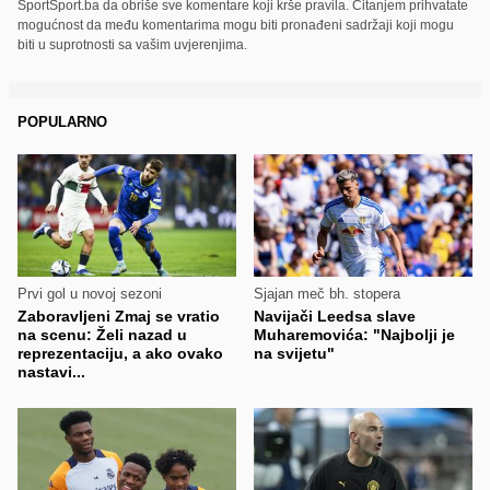
SportSport.ba da obriše sve komentare koji krše pravila. Čitanjem prihvatate
mogućnost da među komentarima mogu biti pronađeni sadržaji koji mogu
biti u suprotnosti sa vašim uvjerenjima.
POPULARNO
Prvi gol u novoj sezoni
Sjajan meč bh. stopera
Zaboravljeni Zmaj se vratio
Navijači Leedsa slave
na scenu: Želi nazad u
Muharemovića: "Najbolji je
reprezentaciju, a ako ovako
na svijetu"
nastavi...