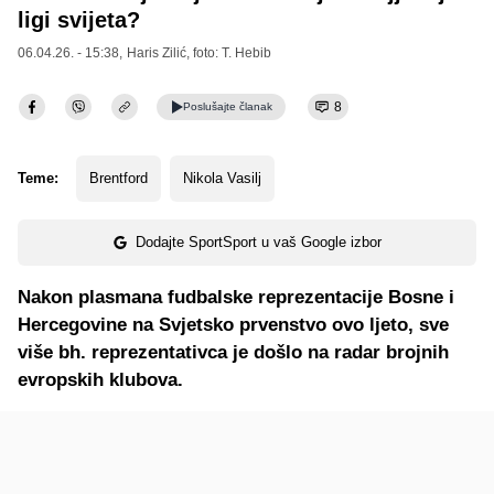
ligi svijeta?
06.04.26. - 15:38,
Haris Zilić
, foto: T. Hebib
8
Poslušajte
članak
Teme:
Brentford
Nikola Vasilj
Dodajte SportSport u vaš Google izbor
Nakon plasmana fudbalske reprezentacije Bosne i
Hercegovine na Svjetsko prvenstvo ovo ljeto, sve
više bh. reprezentativca je došlo na radar brojnih
evropskih klubova.