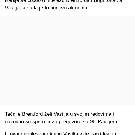
Ranije se pisalo o interesu Brentforda i Brightona za
Vasilja, a sada je to ponovo aktuelno.
Tačnije Brentford želi Vasilja u svojim redovima i
navodno su spremni za pregovore sa St. Paulijem.
U ovom engleskom klubu Vasilja vide kao idealnu