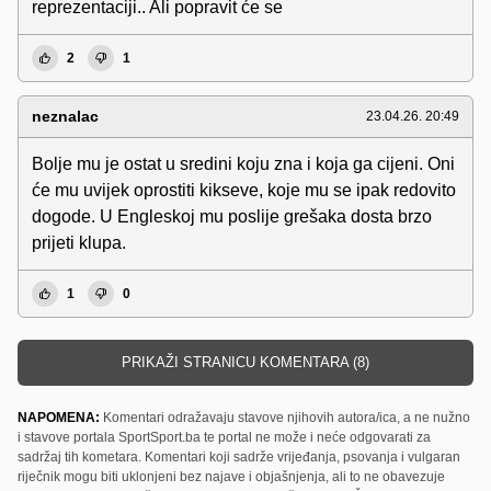
reprezentaciji.. Ali popravit će se
2
1
neznalac
23.04.26. 20:49
Bolje mu je ostat u sredini koju zna i koja ga cijeni. Oni
će mu uvijek oprostiti kikseve, koje mu se ipak redovito
dogode. U Engleskoj mu poslije grešaka dosta brzo
prijeti klupa.
1
0
PRIKAŽI STRANICU KOMENTARA (8)
NAPOMENA:
Komentari odražavaju stavove njihovih autora/ica, a ne nužno
i stavove portala SportSport.ba te portal ne može i neće odgovarati za
sadržaj tih kometara. Komentari koji sadrže vrijeđanja, psovanja i vulgaran
riječnik mogu biti uklonjeni bez najave i objašnjenja, ali to ne obavezuje