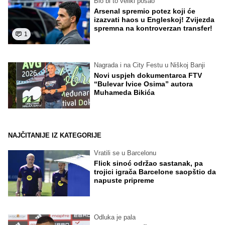
Bio bi to veliki posao
Arsenal spremio potez koji će
izazvati haos u Engleskoj! Zvijezda
spremna na kontroverzan transfer!
1
Nagrada i na City Festu u Niškoj Banji
Novi uspjeh dokumentarca FTV
“Bulevar Ivice Osima” autora
Muhameda Bikića
NAJČITANIJE IZ KATEGORIJE
Vratili se u Barcelonu
Flick sinoć održao sastanak, pa
trojici igrača Barcelone saopštio da
napuste pripreme
Odluka je pala