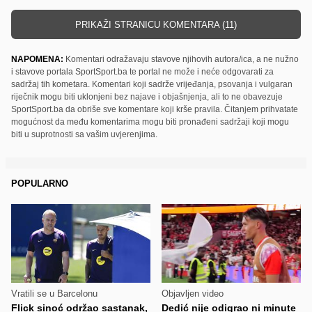
PRIKAŽI STRANICU KOMENTARA (11)
NAPOMENA:
Komentari odražavaju stavove njihovih autora/ica, a ne nužno
i stavove portala SportSport.ba te portal ne može i neće odgovarati za
sadržaj tih kometara. Komentari koji sadrže vrijeđanja, psovanja i vulgaran
riječnik mogu biti uklonjeni bez najave i objašnjenja, ali to ne obavezuje
SportSport.ba da obriše sve komentare koji krše pravila. Čitanjem prihvatate
mogućnost da među komentarima mogu biti pronađeni sadržaji koji mogu
biti u suprotnosti sa vašim uvjerenjima.
POPULARNO
Vratili se u Barcelonu
Objavljen video
Flick sinoć održao sastanak,
Dedić nije odigrao ni minute