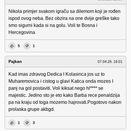
Nikola primjer svakom igraču sa dilemom koji je rođen
ispod ovog neba. Bez obzira na one dvije greške tako
smo sigurni kada si na golu. Voli te Bosna i
Hercegovina
5
1
Pajkan
07.04.26. 16:01
Kad imas zdravog Dedica I Kolasinca jos uz to
Muharemovica i cistog u glavi Katica onda mozes I
panj na gol postaviti. Voli kiksat nego hl**** se
majestic. Jedino sto je eto kako Barba rece penaldzija
pa na kraju od toga mozemo hajrovati.Pogotovo nakon
prolaska grupe akbgd.
1
3