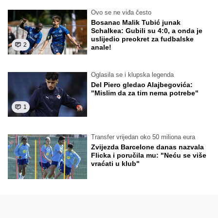
Ovo se ne viđa često
Bosanac Malik Tubić junak
Schalkea: Gubili su 4:0, a onda je
uslijedio preokret za fudbalske
2
anale!
Oglasila se i klupska legenda
Del Piero gledao Alajbegovića:
"Mislim da za tim nema potrebe"
1
Transfer vrijedan oko 50 miliona eura
Zvijezda Barcelone danas nazvala
Flicka i poručila mu: "Neću se više
vraćati u klub"