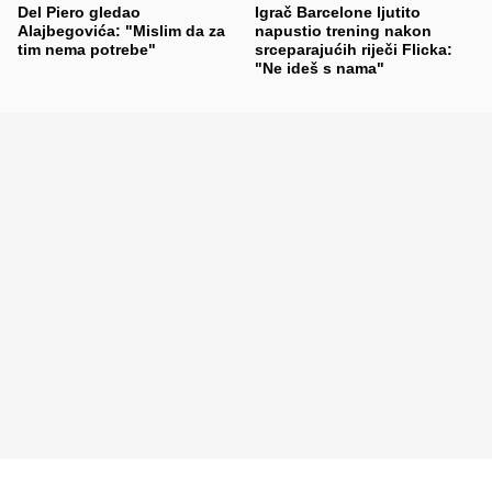
Del Piero gledao
Igrač Barcelone ljutito
Alajbegovića: "Mislim da za
napustio trening nakon
tim nema potrebe"
srceparajućih riječi Flicka:
"Ne ideš s nama"