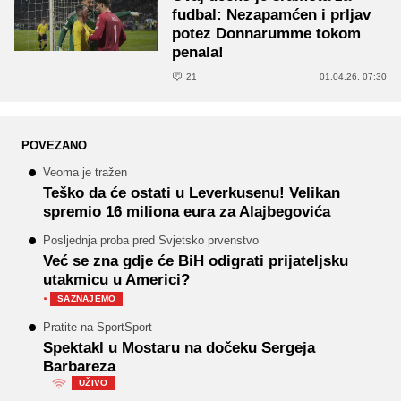
fudbal: Nezapamćen i prljav
potez Donnarumme tokom
penala!
21
01.04.26. 07:30
POVEZANO
Veoma je tražen
Teško da će ostati u Leverkusenu! Velikan
spremio 16 miliona eura za Alajbegovića
Posljednja proba pred Svjetsko prvenstvo
Već se zna gdje će BiH odigrati prijateljsku
utakmicu u Americi?
·
SAZNAJEMO
Pratite na SportSport
Spektakl u Mostaru na dočeku Sergeja
Barbareza
UŽIVO