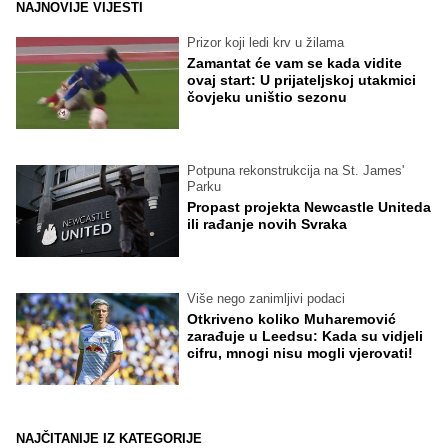
NAJNOVIJE VIJESTI
Prizor koji ledi krv u žilama
Zamantat će vam se kada vidite
ovaj start: U prijateljskoj utakmici
čovjeku uništio sezonu
Potpuna rekonstrukcija na St. James'
Parku
Propast projekta Newcastle Uniteda
ili rađanje novih Svraka
Više nego zanimljivi podaci
Otkriveno koliko Muharemović
zarađuje u Leedsu: Kada su vidjeli
cifru, mnogi nisu mogli vjerovati!
NAJČITANIJE IZ KATEGORIJE