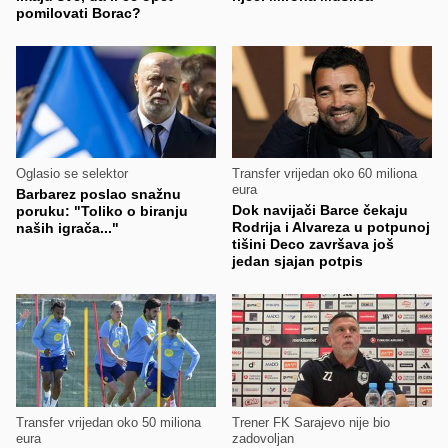
pomilovati Borac?
Oglasio se selektor
Transfer vrijedan oko 60 miliona
eura
Barbarez poslao snažnu
Dok navijači Barce čekaju
poruku: "Toliko o biranju
Rodrija i Alvareza u potpunoj
naših igrača..."
tišini Deco završava još
jedan sjajan potpis
Transfer vrijedan oko 50 miliona
Trener FK Sarajevo nije bio
eura
zadovoljan