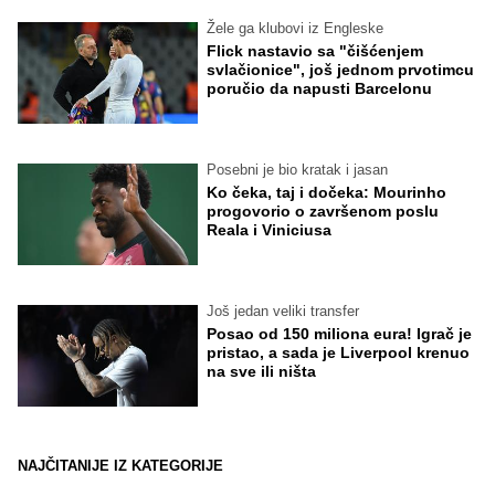
Žele ga klubovi iz Engleske
Flick nastavio sa "čišćenjem
svlačionice", još jednom prvotimcu
poručio da napusti Barcelonu
Posebni je bio kratak i jasan
Ko čeka, taj i dočeka: Mourinho
progovorio o završenom poslu
Reala i Viniciusa
Još jedan veliki transfer
Posao od 150 miliona eura! Igrač je
pristao, a sada je Liverpool krenuo
na sve ili ništa
NAJČITANIJE IZ KATEGORIJE