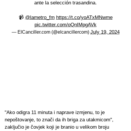
ante la selección trasandina.
📹
@lametro_fm
https://t.co/yoATxMNwme
pic.twitter.com/oQnIMpgAVk
July 19, 2024
— ElCanciller.com (@elcancillercom)
"Ako odigra 11 minuta i naprave izmjenu, to je
nepoštovanje, to znači da ih briga za utakmicom",
zaključio je čovjek koji je branio u velikom broju