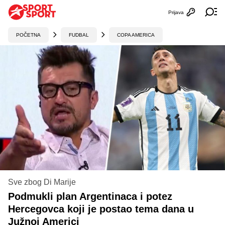
Prijava
Otvori profi
Ot
POČETNA
FUDBAL
COPA AMERICA
Sve zbog Di Marije
Podmukli plan Argentinaca i potez
Hercegovca koji je postao tema dana u
Južnoj Americi