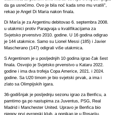
da ga usrećimo. Ovo je bila noć kada smo mu vratili”,
rekao je Angel Di Maria nakon finala.
Di María je za Argentinu debitovao 6. septembra 2008.
u utakmici protiv Paragvaja u kvalifikacijama za
Svjetsko prvenstvo 2010. godine. U 16 godina odigrao
je 144 utakmice. Samo su Lionel Messi (185) i Javier
Mascherano (147) odigrali više utakmica.
S Argentinom je u posljednjih 10 godina igrao čak šest
finala. Osvojio je Svjetsko prvenstvo u Kataru 2022.
godine i ima dva trofeja Copa Americe, 2021. i 2024.
godine. Sa U20 timom je bio svjetski prvak, a ima i
zlato sa Olimpijskih igara.
36-godišnjak je posljednju sezonu igrao za Benficu, a
pamtimo ga po nastupima za Juventus, PSG, Real
Madrid i Manchester United. Upravo je Benfica bio
njegov prvi evropski klub, a ponikao je u Rosariju.