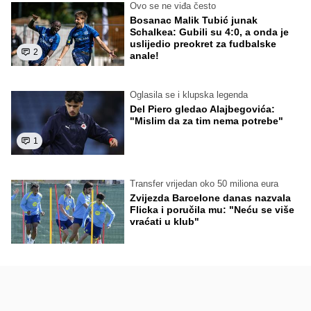
Ovo se ne viđa često
Bosanac Malik Tubić junak
Schalkea: Gubili su 4:0, a onda je
uslijedio preokret za fudbalske
2
anale!
Oglasila se i klupska legenda
Del Piero gledao Alajbegovića:
"Mislim da za tim nema potrebe"
1
Transfer vrijedan oko 50 miliona eura
Zvijezda Barcelone danas nazvala
Flicka i poručila mu: "Neću se više
vraćati u klub"