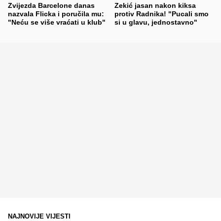
Zvijezda Barcelone danas
Zekić jasan nakon kiksa
nazvala Flicka i poručila mu:
protiv Radnika! "Pucali smo
"Neću se više vraćati u klub"
si u glavu, jednostavno"
NAJNOVIJE VIJESTI