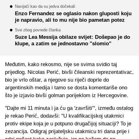
Navijači kao da su jedva dočekali
Enzo Fernandez se oglasio nakon gluposti koju
je napravio, ali to mu nije bio pametan potez
Sve zbog povrede članka
Suze Lea Messija obilaze svijet: Došepao je do
klupe, a zatim se jednostavno "slomio"
Međutim, kako rekosmo, nije se svima svidio taj
prijedlog. Nicolas Perić, bivši čileanski reprezentativac,
bio je vrlo oštar, a njegove su riječi doprle do
argentinskih medija i tamo se dosta komentariše ono
što je izjavio bivši golman porijeklom iz Hercegovine.
"Dajte mi 11 minuta i ja ću ga 'završiti'", između ostalog
je rekao Perić, dodavši: "U kvalifikacijskoj utakmici
protiv ekipe koja je u potpuno drugačijoj situaciji? To je
zezancija. Odigraj prijateljsku utakmicu tri dana prije i