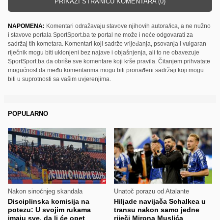
PRIKAŽI STRANICU KOMENTARA (0)
NAPOMENA:
Komentari odražavaju stavove njihovih autora/ica, a ne nužno
i stavove portala SportSport.ba te portal ne može i neće odgovarati za
sadržaj tih kometara. Komentari koji sadrže vrijeđanja, psovanja i vulgaran
riječnik mogu biti uklonjeni bez najave i objašnjenja, ali to ne obavezuje
SportSport.ba da obriše sve komentare koji krše pravila. Čitanjem prihvatate
mogućnost da među komentarima mogu biti pronađeni sadržaji koji mogu
biti u suprotnosti sa vašim uvjerenjima.
POPULARNO
Nakon sinoćnjeg skandala
Unatoč porazu od Atalante
Disciplinska komisija na
Hiljade navijača Schalkea u
potezu: U svojim rukama
transu nakon samo jedne
imaju sve, da li će opet
riječi Mirona Muslića