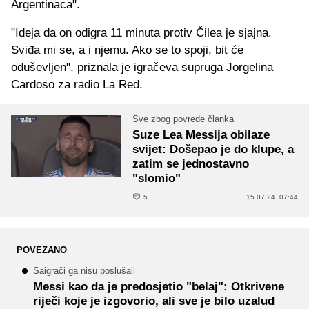
Argentinaca".
"Ideja da on odigra 11 minuta protiv Čilea je sjajna.
Sviđa mi se, a i njemu. Ako se to spoji, bit će
oduševljen", priznala je igračeva supruga Jorgelina
Cardoso za radio La Red.
Sve zbog povrede članka
Suze Lea Messija obilaze
svijet: Došepao je do klupe, a
zatim se jednostavno
"slomio"
5
15.07.24. 07:44
POVEZANO
Saigrači ga nisu poslušali
Messi kao da je predosjetio "belaj": Otkrivene
riječi koje je izgovorio, ali sve je bilo uzalud