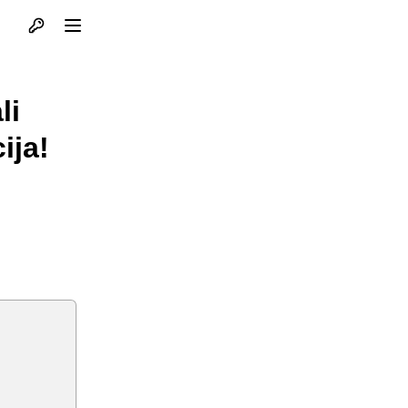
Otvori profil
Otvori meni
li
ija!