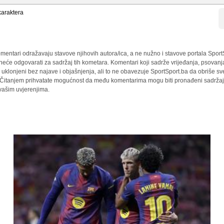
araktera
mentari odražavaju stavove njihovih autora/ica, a ne nužno i stavove portala Sport
 neće odgovarati za sadržaj tih kometara. Komentari koji sadrže vrijeđanja, psovanj
i uklonjeni bez najave i objašnjenja, ali to ne obavezuje SportSport.ba da obriše 
a. Čitanjem prihvatate mogućnost da među komentarima mogu biti pronađeni sadržaji
 vašim uvjerenjima.