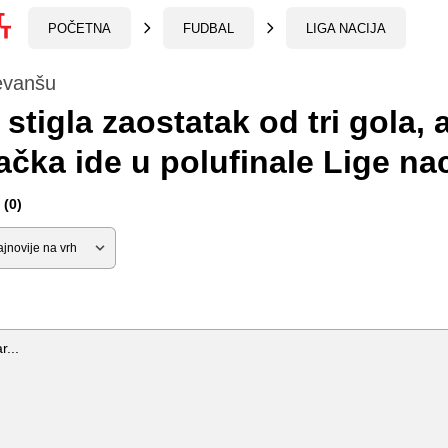
POČETNA
FUDBAL
LIGA NACIJA
evanšu
a stigla zaostatak od tri gola, a
čka ide u polufinale Lige nac
(0)