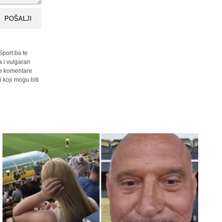
POŠALJI
Sport.ba te
a i vulgaran
sve komentare
 koji mogu biti