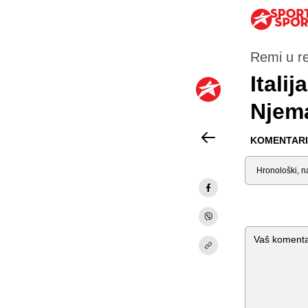
Remi u r
Italij
Njema
KOMENTARI 
Sortiraj
Komentar