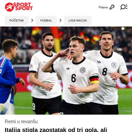
Prijava
Otvori profi
Ot
POČETNA
FUDBAL
LIGA NACIJA
Remi u revanšu
Italija stigla zaostatak od tri gola, ali