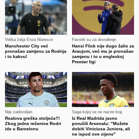
Velika želja Enza Maresce
Favoriti su za dovođenje
Manchester City već
Hansi Flick nije dugo žalio za
pronašao zamjenu za Rodrija
Araujom, već mu je pronašao
i to kakvu!
zamjenu i to u engleskoj
Premier ligi
Nije zadovoljan
Saga kojoj se ne nazire kraj
Realova greška stoljeća?!
Iz Real Madrida jasno
Zbog jedne rečenice Rodri
poručili Arsenalu: "Možete
ide u Barcelonu
dobiti Viniciusa Juniora, ali
ne ispod ove cijene"