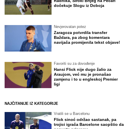
Radnika, Široki Brijeg na Pecari
dočekuje Slogu iz Doboja
Nevjerovatan potez
Zaragoza potvrdila transfer
Baždara, pa zbog komentara
navijača promijenila tekst objave!
Favoriti su za dovođenje
Hansi Flick nije dugo žalio za
Araujom, već mu je pronašao
zamjenu i to u engleskoj Premier
ligi
NAJČITANIJE IZ KATEGORIJE
Vratili se u Barcelonu
Flick sinoć održao sastanak, pa
trojici igrača Barcelone saopštio da