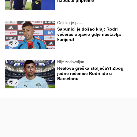
napuste pripreme
Odluka je pala
Sapunici je došao kraj: Rodri
večeras objavio gdje nastavlja
karijeru!
2
Nije zadovoljan
Realova greška stoljeća?! Zbog
jedne rečenice Rodri ide u
Barcelonu
6