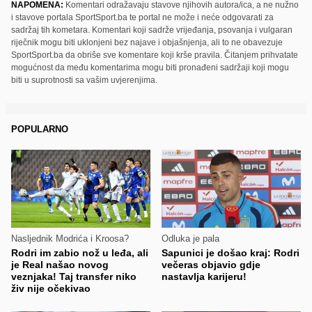
NAPOMENA:
Komentari odražavaju stavove njihovih autora/ica, a ne nužno
i stavove portala SportSport.ba te portal ne može i neće odgovarati za
sadržaj tih kometara. Komentari koji sadrže vrijeđanja, psovanja i vulgaran
riječnik mogu biti uklonjeni bez najave i objašnjenja, ali to ne obavezuje
SportSport.ba da obriše sve komentare koji krše pravila. Čitanjem prihvatate
mogućnost da među komentarima mogu biti pronađeni sadržaji koji mogu
biti u suprotnosti sa vašim uvjerenjima.
POPULARNO
Nasljednik Modrića i Kroosa?
Odluka je pala
Rodri im zabio nož u leđa, ali
Sapunici je došao kraj: Rodri
je Real našao novog
večeras objavio gdje
veznjaka! Taj transfer niko
nastavlja karijeru!
živ nije očekivao