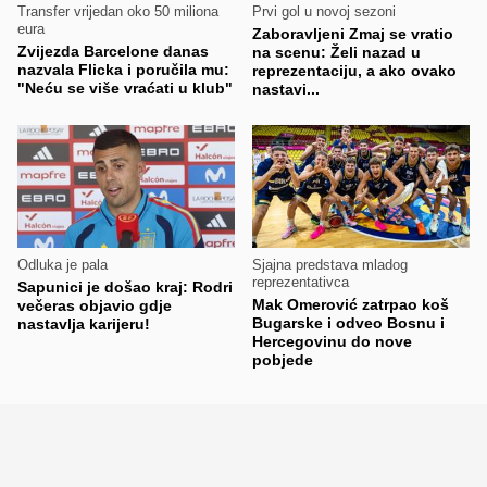
Transfer vrijedan oko 50 miliona
Prvi gol u novoj sezoni
eura
Zaboravljeni Zmaj se vratio
Zvijezda Barcelone danas
na scenu: Želi nazad u
nazvala Flicka i poručila mu:
reprezentaciju, a ako ovako
"Neću se više vraćati u klub"
nastavi...
Odluka je pala
Sjajna predstava mladog
reprezentativca
Sapunici je došao kraj: Rodri
Mak Omerović zatrpao koš
večeras objavio gdje
Bugarske i odveo Bosnu i
nastavlja karijeru!
Hercegovinu do nove
pobjede