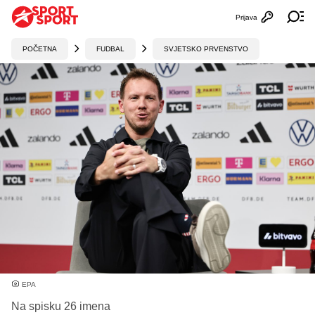
Prijava
Otvori profi
Ot
POČETNA
FUDBAL
SVJETSKO PRVENSTVO
EPA
Na spisku 26 imena