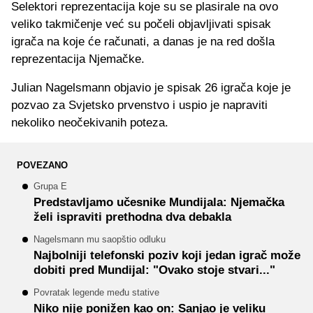
Selektori reprezentacija koje su se plasirale na ovo
veliko takmičenje već su počeli objavljivati spisak
igrača na koje će računati, a danas je na red došla
reprezentacija Njemačke.
Julian Nagelsmann objavio je spisak 26 igrača koje je
pozvao za Svjetsko prvenstvo i uspio je napraviti
nekoliko neočekivanih poteza.
POVEZANO
Grupa E
Predstavljamo učesnike Mundijala: Njemačka
želi ispraviti prethodna dva debakla
Nagelsmann mu saopštio odluku
Najbolniji telefonski poziv koji jedan igrač može
dobiti pred Mundijal: "Ovako stoje stvari..."
Povratak legende među stative
Niko nije ponižen kao on: Sanjao je veliku