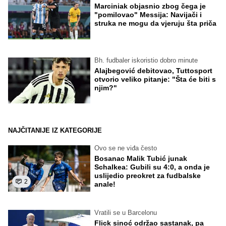
Marciniak objasnio zbog čega je
"pomilovao" Messija: Navijači i
struka ne mogu da vjeruju šta priča
Bh. fudbaler iskoristio dobro minute
Alajbegović debitovao, Tuttosport
otvorio veliko pitanje: "Šta će biti s
njim?"
NAJČITANIJE IZ KATEGORIJE
Ovo se ne viđa često
Bosanac Malik Tubić junak
Schalkea: Gubili su 4:0, a onda je
uslijedio preokret za fudbalske
2
anale!
Vratili se u Barcelonu
Flick sinoć održao sastanak, pa