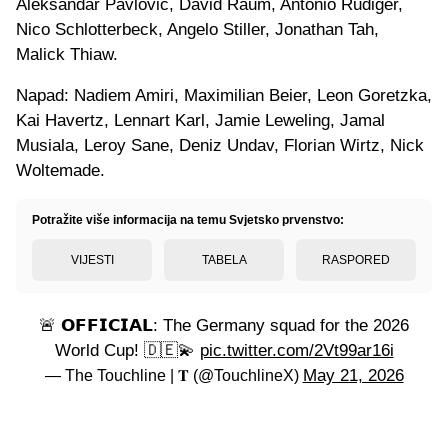
Aleksandar Pavlović, David Raum, Antonio Rudiger,
Nico Schlotterbeck, Angelo Stiller, Jonathan Tah,
Malick Thiaw.
Napad: Nadiem Amiri, Maximilian Beier, Leon Goretzka,
Kai Havertz, Lennart Karl, Jamie Leweling, Jamal
Musiala, Leroy Sane, Deniz Undav, Florian Wirtz, Nick
Woltemade.
Potražite više informacija na temu Svjetsko prvenstvo:
VIJESTI
TABELA
RASPORED
🚨 𝗢𝗙𝗙𝗜𝗖𝗜𝗔𝗟: The Germany squad for the 2026
World Cup! 🇩🇪💫
pic.twitter.com/2Vt99ar16i
May 21, 2026
— The Touchline | 𝐓 (@TouchlineX)