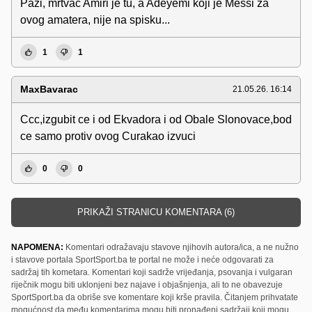
Pazi, mrtvac Amiri je tu, a Adeyemi koji je Messi za
ovog amatera, nije na spisku...
1
1
MaxBavarac
21.05.26. 16:14
Ccc,izgubit ce i od Ekvadora i od Obale Slonovace,bod
ce samo protiv ovog Curakao izvuci
0
0
PRIKAŽI STRANICU KOMENTARA (6)
NAPOMENA:
Komentari odražavaju stavove njihovih autora/ica, a ne nužno
i stavove portala SportSport.ba te portal ne može i neće odgovarati za
sadržaj tih kometara. Komentari koji sadrže vrijeđanja, psovanja i vulgaran
riječnik mogu biti uklonjeni bez najave i objašnjenja, ali to ne obavezuje
SportSport.ba da obriše sve komentare koji krše pravila. Čitanjem prihvatate
mogućnost da među komentarima mogu biti pronađeni sadržaji koji mogu