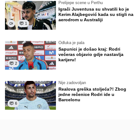
Prelijepe scene u Perthu
Igrači Juventusa su shvatili ko je
Kerim Alajbegović kada su stigli na
aerodrom u Australiji
1
Odluka je pala
Sapunici je došao kraj: Rodri
večeras objavio gdje nastavlja
karijeru!
2
Nije zadovoljan
Realova greška stoljeća?! Zbog
jedne rečenice Rodri ide u
Barcelonu
6