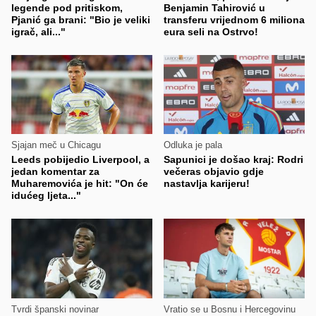
legende pod pritiskom,
Benjamin Tahirović u
Pjanić ga brani: "Bio je veliki
transferu vrijednom 6 miliona
igrač, ali..."
eura seli na Ostrvo!
Sjajan meč u Chicagu
Odluka je pala
Leeds pobijedio Liverpool, a
Sapunici je došao kraj: Rodri
jedan komentar za
večeras objavio gdje
Muharemovića je hit: "On će
nastavlja karijeru!
idućeg ljeta..."
Tvrdi španski novinar
Vratio se u Bosnu i Hercegovinu