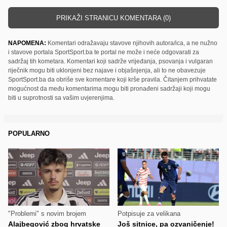
PRIKAŽI STRANICU KOMENTARA (0)
NAPOMENA:
Komentari odražavaju stavove njihovih autora/ica, a ne nužno
i stavove portala SportSport.ba te portal ne može i neće odgovarati za
sadržaj tih kometara. Komentari koji sadrže vrijeđanja, psovanja i vulgaran
riječnik mogu biti uklonjeni bez najave i objašnjenja, ali to ne obavezuje
SportSport.ba da obriše sve komentare koji krše pravila. Čitanjem prihvatate
mogućnost da među komentarima mogu biti pronađeni sadržaji koji mogu
biti u suprotnosti sa vašim uvjerenjima.
POPULARNO
"Problemi" s novim brojem
Potpisuje za velikana
Alajbegović zbog hrvatske
Još sitnice, pa ozvaničenje!