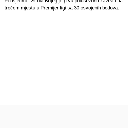
Podsjetimo, Široki Brijeg je prvu polusezonu završio na
trećem mjestu u Premijer ligi sa 30 osvojenih bodova.