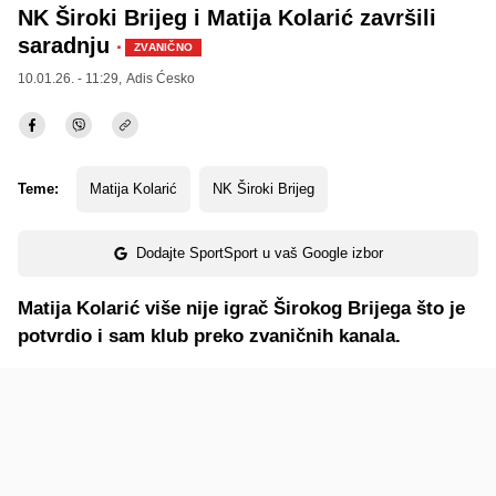
NK Široki Brijeg i Matija Kolarić završili
saradnju
·
ZVANIČNO
10.01.26. - 11:29,
Adis Ćesko
Teme:
Matija Kolarić
NK Široki Brijeg
Dodajte SportSport u vaš Google izbor
Matija Kolarić više nije igrač Širokog Brijega što je
potvrdio i sam klub preko zvaničnih kanala.