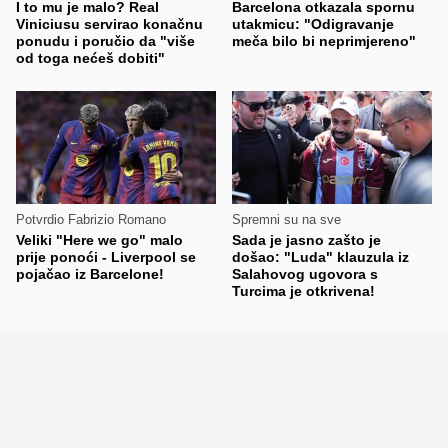
I to mu je malo? Real
Barcelona otkazala spornu
Viniciusu servirao konačnu
utakmicu: "Odigravanje
ponudu i poručio da "više
meča bilo bi neprimjereno"
od toga nećeš dobiti"
Potvrdio Fabrizio Romano
Spremni su na sve
Veliki "Here we go" malo
Sada je jasno zašto je
prije ponoći - Liverpool se
došao: "Luda" klauzula iz
pojačao iz Barcelone!
Salahovog ugovora s
Turcima je otkrivena!