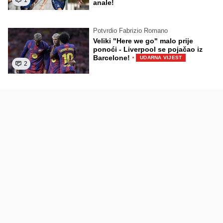
1
anale!
Potvrdio Fabrizio Romano
Veliki "Here we go" malo prije
ponoći - Liverpool se pojačao iz
·
Barcelone!
UDARNA VIJEST
2