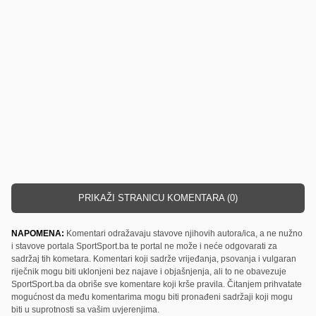
PRIKAŽI STRANICU KOMENTARA (0)
NAPOMENA:
Komentari odražavaju stavove njihovih autora/ica, a ne nužno
i stavove portala SportSport.ba te portal ne može i neće odgovarati za
sadržaj tih kometara. Komentari koji sadrže vrijeđanja, psovanja i vulgaran
riječnik mogu biti uklonjeni bez najave i objašnjenja, ali to ne obavezuje
SportSport.ba da obriše sve komentare koji krše pravila. Čitanjem prihvatate
mogućnost da među komentarima mogu biti pronađeni sadržaji koji mogu
biti u suprotnosti sa vašim uvjerenjima.