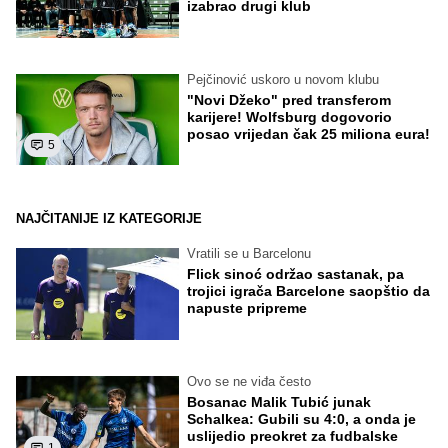
izabrao drugi klub
Pejčinović uskoro u novom klubu
"Novi Džeko" pred transferom
karijere! Wolfsburg dogovorio
posao vrijedan čak 25 miliona eura!
5
NAJČITANIJE IZ KATEGORIJE
Vratili se u Barcelonu
Flick sinoć održao sastanak, pa
trojici igrača Barcelone saopštio da
napuste pripreme
Ovo se ne viđa često
Bosanac Malik Tubić junak
Schalkea: Gubili su 4:0, a onda je
uslijedio preokret za fudbalske