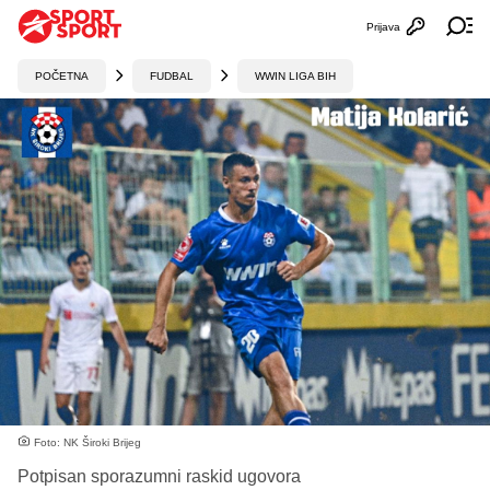
Prijava
Otvori profi
Ot
POČETNA
FUDBAL
WWIN LIGA BIH
Foto: NK Široki Brijeg
Potpisan sporazumni raskid ugovora