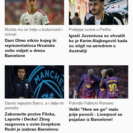
Možda mu se želja u budućnosti i
Prelijepe scene u Perthu
ostvari
Igrači Juventusa su shvatili
Dani Olmo otkrio kojeg bi
ko je Kerim Alajbegović kada
reprezentativca Hrvatske
su stigli na aerodrom u
volio vidjeti u dresu
Australiji
Barcelone
Davno napustio Barcu, a i dalje im
Potvrdio Fabrizio Romano
pomaže
Veliki "Here we go" malo
Zaboravite pozive Flicka,
prije ponoći - Liverpool se
Laporte i Decka! Zbog
pojačao iz Barcelone!
razgovora s ovim čovjekom
Rodri je izabrao Barcelonu