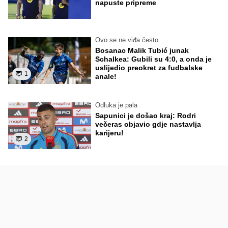
napuste pripreme
Ovo se ne viđa često
Bosanac Malik Tubić junak
Schalkea: Gubili su 4:0, a onda je
uslijedio preokret za fudbalske
1
anale!
Odluka je pala
Sapunici je došao kraj: Rodri
večeras objavio gdje nastavlja
karijeru!
2