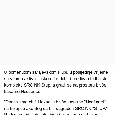
U pomenutom sarajevskom klubu u posljednje vrijeme
su veoma aktivni, uskoro će dobit i predivan fudbalski
kompleks SRC NK Stup, a gradi se na prostoru bivše
kasarne Nedžarići.
"Danas smo obišli lokaciju bivše kasarne "Nedžarići"
na kojoj će ako Bog da biti sagrađen SRC NK "STUP."
Radovi se odvijaju intezivno i blizu smo otklanjanja