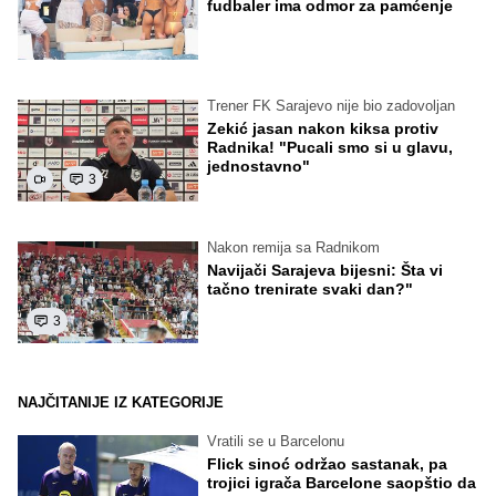
fudbaler ima odmor za pamćenje
Trener FK Sarajevo nije bio zadovoljan
Zekić jasan nakon kiksa protiv
Radnika! "Pucali smo si u glavu,
jednostavno"
3
Nakon remija sa Radnikom
Navijači Sarajeva bijesni: Šta vi
tačno trenirate svaki dan?"
3
NAJČITANIJE IZ KATEGORIJE
Vratili se u Barcelonu
Flick sinoć održao sastanak, pa
trojici igrača Barcelone saopštio da