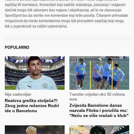
sadržaj tih kometara. Komentari koji sadrže vrijeđanja, psovanja i vulgaran
riječnik mogu biti uklonjeni bez najave i objašnjenja, ali to ne obavezuje
SportSport.ba da obriše sve komentare koji krše pravila. Čitanjem prihvatate
mogućnost da među komentarima mogu biti pronađeni sadržaji koji mogu
biti u suprotnosti sa vašim uvjerenjima.
POPULARNO
Nije zadovoljan
Transfer vrijedan oko 50 miliona
eura
Realova greška stoljeća?!
Zvijezda Barcelone danas
Zbog jedne rečenice Rodri
nazvala Flicka i poručila mu:
ide u Barcelonu
"Neću se više vraćati u klub"