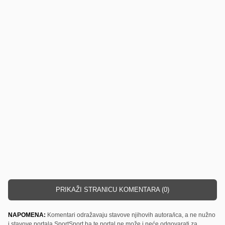
PRIKAŽI STRANICU KOMENTARA (0)
NAPOMENA:
Komentari odražavaju stavove njihovih autora/ica, a ne nužno
i stavove portala SportSport.ba te portal ne može i neće odgovarati za