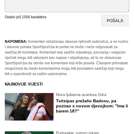
Ostalo još
1500
karaktera
POŠALJI
NAPOMENA:
Komentari odražavaju stavove njihovih autora/ica, a ne nužno
i stavove portala SportSport.ba te portal ne može i neće odgovarati za
sadržaj tih kometara. Komentari koji sadrže vrijeđanja, psovanja i vulgaran
riječnik mogu biti uklonjeni bez najave i objašnjenja, ali to ne obavezuje
SportSport.ba da obriše sve komentare koji krše pravila. Čitanjem prihvatate
mogućnost da među komentarima mogu biti pronađeni sadržaji koji mogu
biti u suprotnosti sa vašim uvjerenjima.
NAJNOVIJE VIJESTI
Nova ljubavna avantura Grka
Tsitsipas prežalio Badosu, pa
pozirao s novom djevojkom: "Ima li
barem 18?"
Portugalac surovo iskren