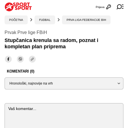
Prijava
Otvori profi
Ot
POČETNA
FUDBAL
PRVA LIGA FEDERACIJE BIH
Prvak Prve lige FBiH
Stupčanica krenula sa radom, poznat i
kompletan plan priprema
KOMENTARI (0)
Sortiraj
Komentar