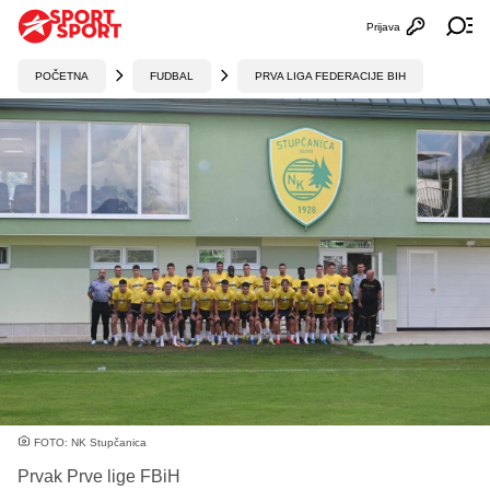
Prijava
Otvori profi
Ot
POČETNA
FUDBAL
PRVA LIGA FEDERACIJE BIH
FOTO: NK Stupčanica
Prvak Prve lige FBiH