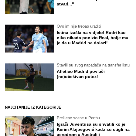
stvari..."
Ovo im nije trebao uraditi
Istina izašla na vidjelo! Rodri kao
niko nikada ponizio Real, bolje mu
je da u Madrid ne dolazi!
Stavili su svog napadača na transfer listu
Atletico Madrid povlači
(ne)očekivan potez!
NAJČITANIJE IZ KATEGORIJE
Prelijepe scene u Perthu
Igrači Juventusa su shvatili ko je
Kerim Alajbegović kada su stigli na
aerodrom u Australiji