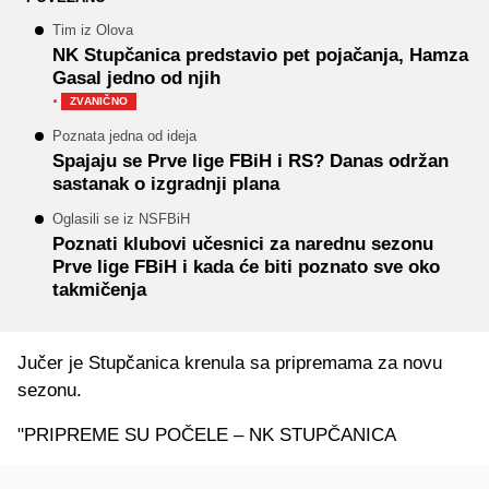
Tim iz Olova
NK Stupčanica predstavio pet pojačanja, Hamza
Gasal jedno od njih
·
ZVANIČNO
Poznata jedna od ideja
Spajaju se Prve lige FBiH i RS? Danas održan
sastanak o izgradnji plana
Oglasili se iz NSFBiH
Poznati klubovi učesnici za narednu sezonu
Prve lige FBiH i kada će biti poznato sve oko
takmičenja
Jučer je Stupčanica krenula sa pripremama za novu
sezonu.
"PRIPREME SU POČELE – NK STUPČANICA