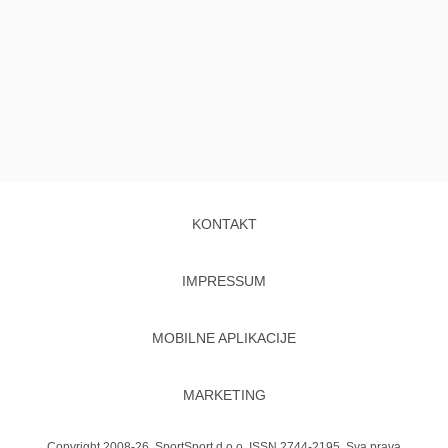
KONTAKT
IMPRESSUM
MOBILNE APLIKACIJE
MARKETING
Copyright 2008-26. SportSport d.o.o. ISSN 2744-2195. Sva prava