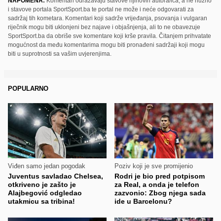
NAPOMENA:
Komentari odražavaju stavove njihovih autora/ica, a ne nužno
i stavove portala SportSport.ba te portal ne može i neće odgovarati za
sadržaj tih kometara. Komentari koji sadrže vrijeđanja, psovanja i vulgaran
riječnik mogu biti uklonjeni bez najave i objašnjenja, ali to ne obavezuje
SportSport.ba da obriše sve komentare koji krše pravila. Čitanjem prihvatate
mogućnost da među komentarima mogu biti pronađeni sadržaji koji mogu
biti u suprotnosti sa vašim uvjerenjima.
POPULARNO
Viđen samo jedan pogodak
Poziv koji je sve promijenio
Juventus savladao Chelsea,
Rodri je bio pred potpisom
otkriveno je zašto je
za Real, a onda je telefon
Alajbegović odgledao
zazvonio: Zbog njega sada
utakmicu sa tribina!
ide u Barcelonu?