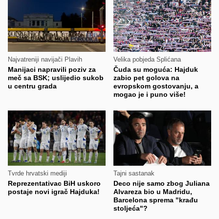
Najvatreniji navijači Plavih
Velika pobjeda Splićana
Manijaci napravili poziv za
Čuda su moguća: Hajduk
meč sa BSK; uslijedio sukob
zabio pet golova na
u centru grada
evropskom gostovanju, a
mogao je i puno više!
Tvrde hrvatski mediji
Tajni sastanak
Reprezentativac BiH uskoro
Deco nije samo zbog Juliana
postaje novi igrač Hajduka!
Alvareza bio u Madridu,
Barcelona sprema "krađu
stoljeća"?