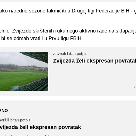
ako naredne sezone takmičiti u Drugoj ligi Federacije BiH - 
lnici Zvijezde skrštenih ruku nego aktivno rade na sklapanj
bi se odmah vratili u Prvu ligu FBiH.
Završili bitan potpis
Zvijezda želi ekspresan povrata
2
ANO
vršili bitan potpis
vijezda želi ekspresan povratak