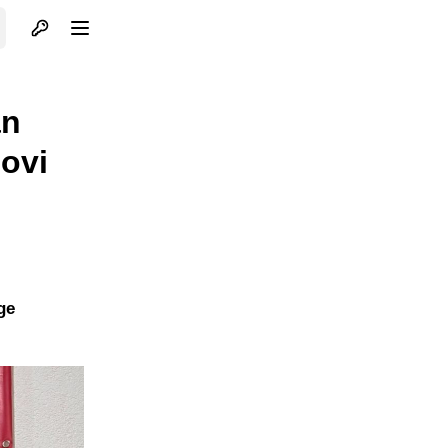
Otvori profil
Otvori meni
an
novi
ge