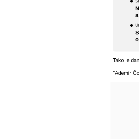
St
N
a
U
S
o
Tako je da
"Ademir Čol