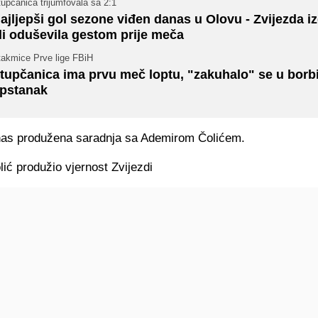
upčanica trijumfovala sa 2:1
ajljepši gol sezone viđen danas u Olovu - Zvijezda iz
li oduševila gestom prije meča
takmice Prve lige FBiH
tupčanica ima prvu meč loptu, "zakuhalo" se u borbi
pstanak
nas produžena saradnja sa Ademirom Čolićem.
ić produžio vjernost Zvijezdi