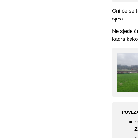
Oni će se t
sjever.
Ne sjede če
kadra kako 
POVEZ
Za
Z