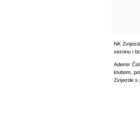
NK Zvijezd
sezonu i b
Ademir Čoli
klubom, pot
Zvijezde s