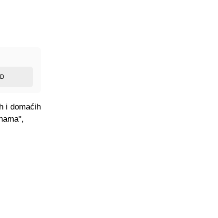
ED
ih i domaćih
onama",