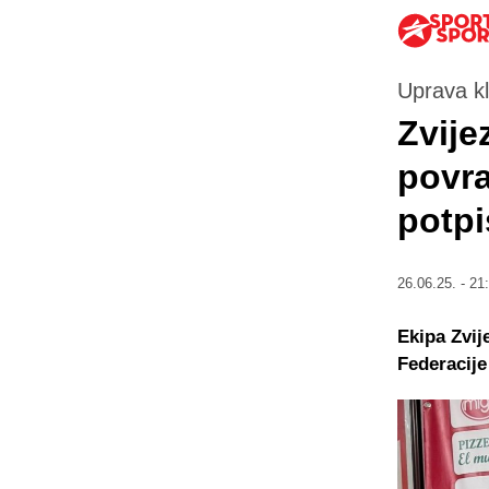
Uprava kl
Zvije
povra
potpi
26.06.25. - 21
Ekipa Zvij
Federacije