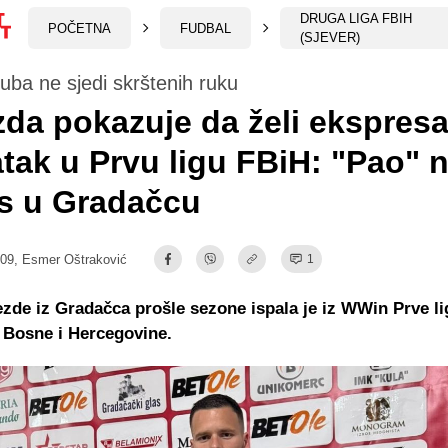
DRUGA LIGA FBIH
POČETNA
FUDBAL
(SJEVER)
uba ne sjedi skrštenih ruku
zda pokazuje da želi ekspres
tak u Prvu ligu FBiH: "Pao" 
s u Gradačcu
:09,
Esmer Oštraković
1
ezde iz Gradačca prošle sezone ispala je iz WWin Prve li
 Bosne i Hercegovine.