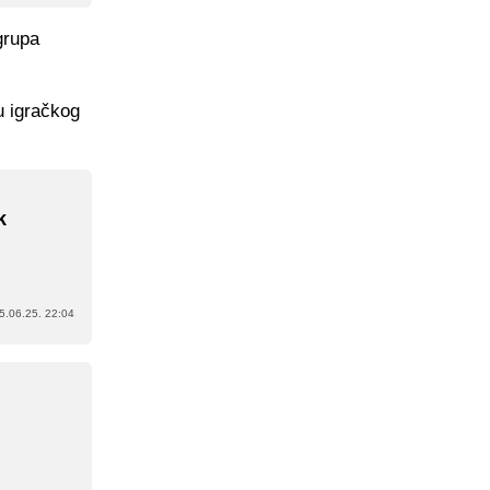
grupa
u igračkog
k
5.06.25. 22:04