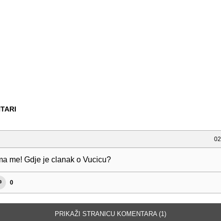
TARI
02
a me! Gdje je clanak o Vucicu?
0
PRIKAŽI STRANICU KOMENTARA (1)