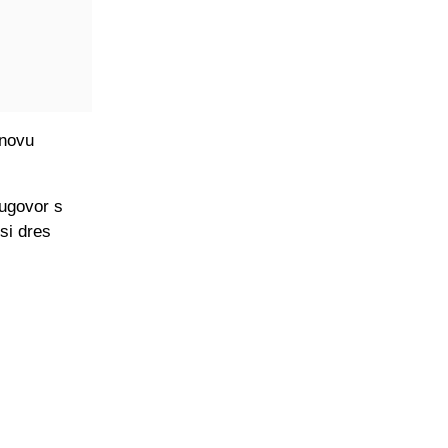
 novu
 ugovor s
si dres