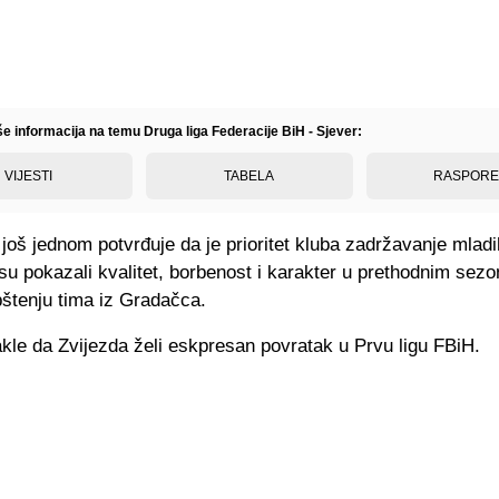
še informacija na temu Druga liga Federacije BiH - Sjever:
VIJESTI
TABELA
RASPOR
još jednom potvrđuje da je prioritet kluba zadržavanje mlad
 su pokazali kvalitet, borbenost i karakter u prethodnim sez
pštenju tima iz Gradačca.
kle da Zvijezda želi eskpresan povratak u Prvu ligu FBiH.