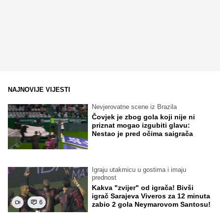
NAJNOVIJE VIJESTI
Nevjerovatne scene iz Brazila
Čovjek je zbog gola koji nije ni
priznat mogao izgubiti glavu:
Nestao je pred očima saigrača
Igraju utakmicu u gostima i imaju
prednost
Kakva "zvijer" od igrača! Bivši
igrač Sarajeva Viveros za 12 minuta
6
zabio 2 gola Neymarovom Santosu!