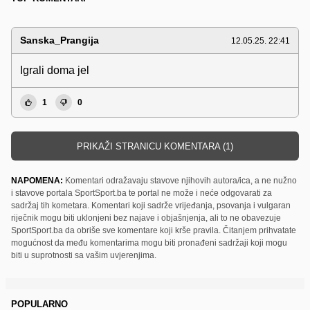
Sanska_Prangija
12.05.25. 22:41
Igrali doma jel
1
0
PRIKAŽI STRANICU KOMENTARA (1)
NAPOMENA:
Komentari odražavaju stavove njihovih autora/ica, a ne nužno
i stavove portala SportSport.ba te portal ne može i neće odgovarati za
sadržaj tih kometara. Komentari koji sadrže vrijeđanja, psovanja i vulgaran
riječnik mogu biti uklonjeni bez najave i objašnjenja, ali to ne obavezuje
SportSport.ba da obriše sve komentare koji krše pravila. Čitanjem prihvatate
mogućnost da među komentarima mogu biti pronađeni sadržaji koji mogu
biti u suprotnosti sa vašim uvjerenjima.
POPULARNO