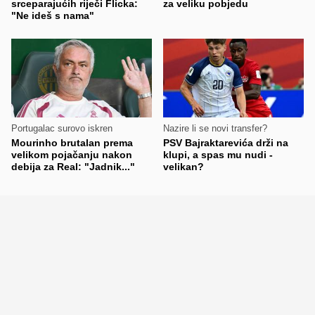
srceparajućih riječi Flicka:
za veliku pobjedu
"Ne ideš s nama"
Portugalac surovo iskren
Nazire li se novi transfer?
Mourinho brutalan prema
PSV Bajraktarevića drži na
velikom pojačanju nakon
klupi, a spas mu nudi -
debija za Real: "Jadnik..."
velikan?