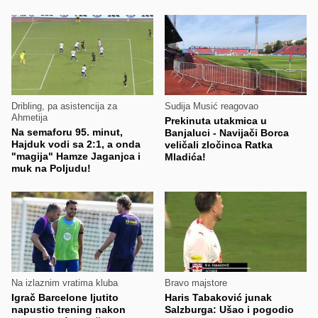
Dribling, pa asistencija za
Sudija Musić reagovao
Ahmetija
Prekinuta utakmica u
Na semaforu 95. minut,
Banjaluci - Navijači Borca
Hajduk vodi sa 2:1, a onda
veličali zločinca Ratka
"magija" Hamze Jaganjca i
Mladića!
muk na Poljudu!
Na izlaznim vratima kluba
Bravo majstore
Igrač Barcelone ljutito
Haris Tabaković junak
napustio trening nakon
Salzburga: Ušao i pogodio