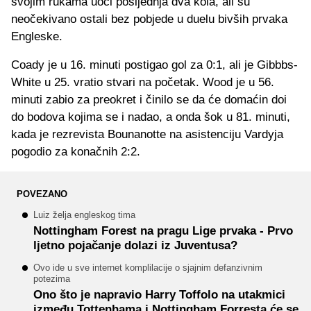
svojim rukama uoči posljednja dva kola, ali su
neočekivano ostali bez pobjede u duelu bivših prvaka
Engleske.
Coady je u 16. minuti postigao gol za 0:1, ali je Gibbbs-
White u 25. vratio stvari na početak. Wood je u 56.
minuti zabio za preokret i činilo se da će domaćin doi
do bodova kojima se i nadao, a onda šok u 81. minuti,
kada je rezrevista Bounanotte na asistenciju Vardyja
pogodio za konačnih 2:2.
POVEZANO
Luiz želja engleskog tima
Nottingham Forest na pragu Lige prvaka - Prvo
ljetno pojačanje dolazi iz Juventusa?
Ovo ide u sve internet komplilacije o sjajnim defanzivnim
potezima
Ono što je napravio Harry Toffolo na utakmici
između Tottenhama i Nottingham Forresta će se