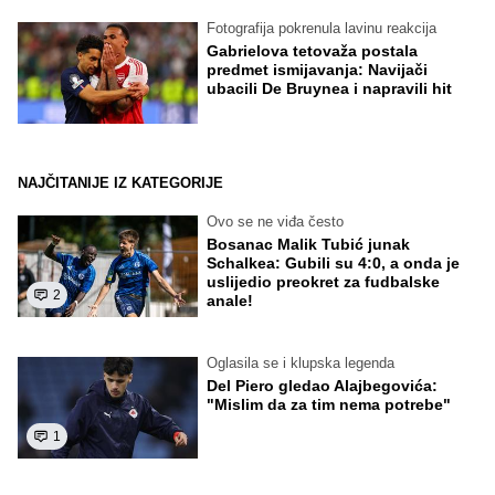
Fotografija pokrenula lavinu reakcija
Gabrielova tetovaža postala
predmet ismijavanja: Navijači
ubacili De Bruynea i napravili hit
NAJČITANIJE IZ KATEGORIJE
Ovo se ne viđa često
Bosanac Malik Tubić junak
Schalkea: Gubili su 4:0, a onda je
uslijedio preokret za fudbalske
2
anale!
Oglasila se i klupska legenda
Del Piero gledao Alajbegovića:
"Mislim da za tim nema potrebe"
1