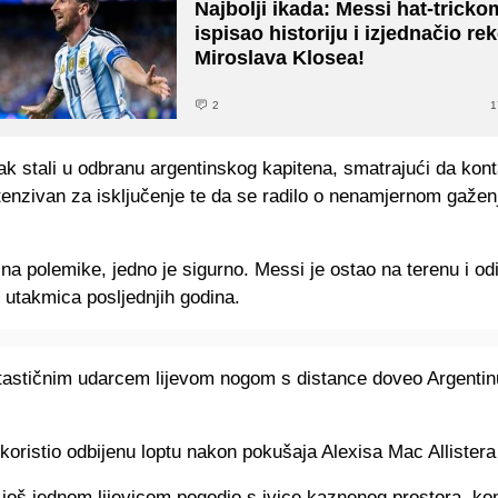
Najbolji ikada: Messi hat-tricko
ispisao historiju i izjednačio re
Miroslava Klosea!
2
1
ak stali u odbranu argentinskog kapitena, smatrajući da konta
tenzivan za isključenje te da se radilo o nenamjernom gažen
na polemike, jedno je sigurno. Messi je ostao na terenu i od
h utakmica posljednjih godina.
ntastičnim udarcem lijevom nogom s distance doveo Argentin
koristio odbijenu loptu nakon pokušaja Alexisa Mac Allistera
 još jednom lijevicom pogodio s ivice kaznenog prostora, ko