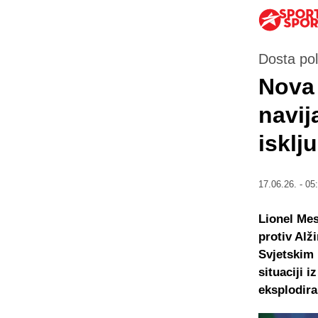
Dosta po
Nova 
navij
isklj
17.06.26. - 05
Lionel Mes
protiv Alž
Svjetskim 
situaciji 
eksplodira