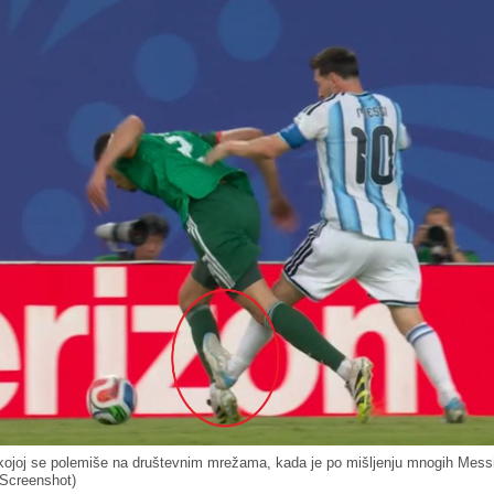
 kojoj se polemiše na društevnim mrežama, kada je po mišljenju mnogih Messi
(Screenshot)