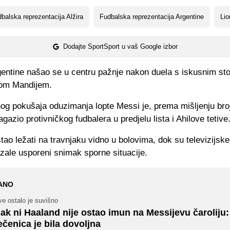
balska reprezentacija Alžira
Fudbalska reprezentacija Argentine
Lio
Dodajte SportSport u vaš Google izbor
gentine našao se u centru pažnje nakon duela s iskusnim s
som Mandijem.
og pokušaja oduzimanja lopte Messi je, prema mišljenju bro
agazio protivničkog fudbalera u predjelu lista i Ahilove tetive
tao ležati na travnjaku vidno u bolovima, dok su televizijs
zale usporeni snimak sporne situacije.
ANO
e ostalo je suvišno
ak ni Haaland nije ostao imun na Messijevu čaroliju
ečenica je bila dovoljna