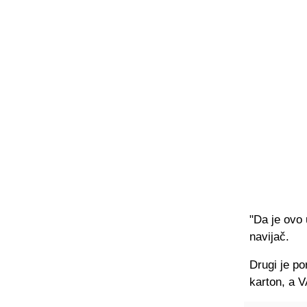
"Da je ovo 
navijač.
Drugi je po
karton, a 