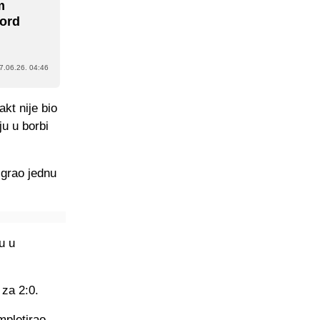
m
kord
7.06.26. 04:46
kt nije bio
ju u borbi
igrao jednu
u u
 za 2:0.
mpletirao