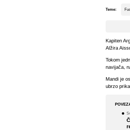
Teme:
Fud
Kapiten Ar
Alžira Ais
Tokom jedn
navijača, n
Mandi je os
ubrzo prika
POVEZ
Sv
Č
r