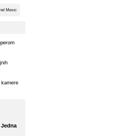
nel Messi
toperom
jnih
.
ke kamere
: Jedna