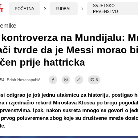
SVJETSKO
POČETNA
FUDBAL
PRVENSTVO
lemike
kontroverza na Mundijalu: M
ači tvrde da je Messi morao bi
učen prije hattricka
:54,
Edah Hasanspahić
8
si odigrao je još jednu utakmicu za historiju, postigao h
ira i izjednačio rekord Miroslava Klosea po broju pogoda
prvenstvima. Ipak, nakon susreta mnogo se govori o jed
iz prvog poluvremena zbog koje su društvene mreže dosl
le.