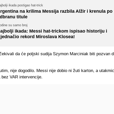
jbolji ikada postigao hat-trick
rgentina na krilima Messija razbila Alžir i krenula po
dbranu titule
odine su samo broj
ajbolji ikada: Messi hat-trickom ispisao historiju i
zjednačio rekord Miroslava Klosea!
ekivali da će poljski sudija Szymon Marciniak biti pozvan 
tim, nije dogodilo. Messi nije dobio ni žuti karton, a utakmic
 bez VAR intervencije.