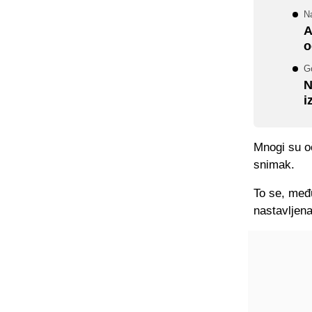
Na
A
o
G
N
i
Mnogi su oč
snimak.
To se, među
nastavljena