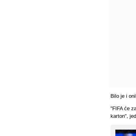
Bilo je i on
"FIFA će za
karton", je