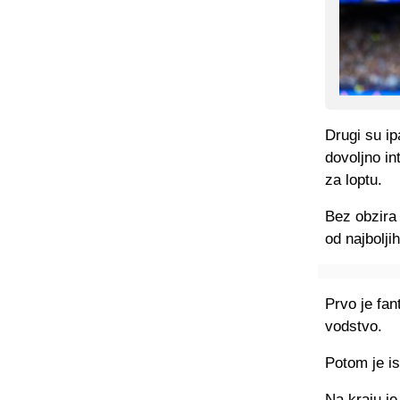
Drugi su ip
dovoljno in
za loptu.
Bez obzira 
od najbolji
Prvo je fa
vodstvo.
Potom je is
Na kraju je