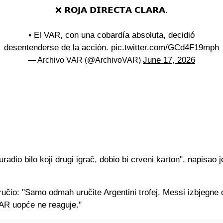
❌ 𝗥𝗢𝗝𝗔 𝗗𝗜𝗥𝗘𝗖𝗧𝗔 𝗖𝗟𝗔𝗥𝗔.
▪️ El VAR, con una cobardía absoluta, decidió
desentenderse de la acción.
pic.twitter.com/GCd4F19mph
June 17, 2026
— Archivo VAR (@ArchivoVAR)
uradio bilo koji drugi igrač, dobio bi crveni karton", napisao 
ručio: "Samo odmah uručite Argentini trofej. Messi izbjegne 
VAR uopće ne reaguje."