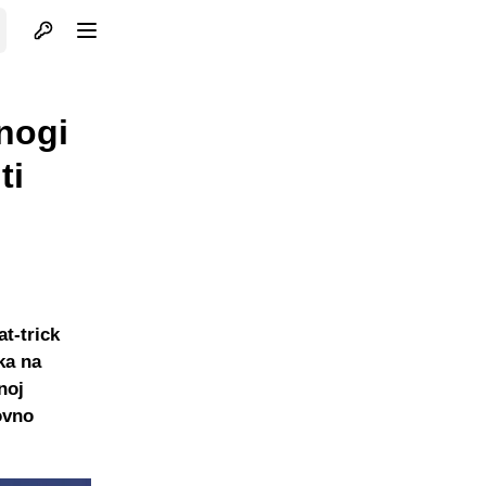
Otvori profil
Otvori meni
nogi
ti
at-trick
ka na
noj
ovno