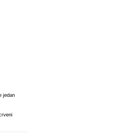
je jedan
crveni