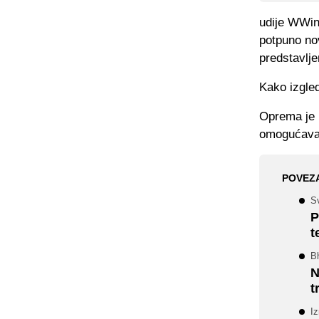
udije WWin 
potpuno no
predstavlje
Kako izgle
Oprema je n
omogućavaj
POVEZ
Sv
P
t
Bh
N
t
Iz