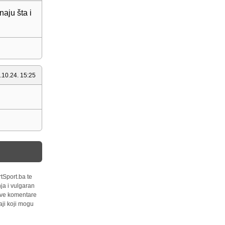
naju šta i
.10.24. 15:25
tSport.ba te
ja i vulgaran
 sve komentare
ji koji mogu