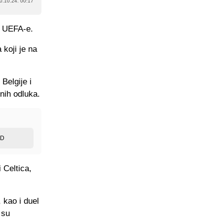
0.10.24. 00:17
ne UEFA-e.
 koji je na
Belgije i
vnih odluka.
ED
 Celtica,
 kao i duel
 su