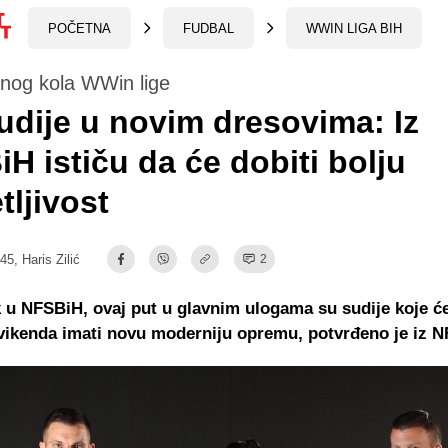
POČETNA
FUDBAL
WWIN LIGA BIH
nog kola WWin lige
udije u novim dresovima: Iz
H ističu da će dobiti bolju
tljivost
:45,
Haris Zilić
2
 u NFSBiH, ovaj put u glavnim ulogama su sudije koje ć
vikenda imati novu moderniju opremu, potvrđeno je iz 