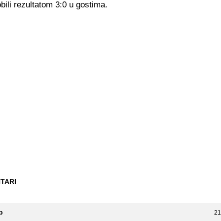
obili rezultatom 3:0 u gostima.
TARI
p
21