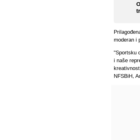
O
t
Prilagođena
moderan i p
"Sportsku 
i naše repr
kreativnost
NFSBiH, Ad