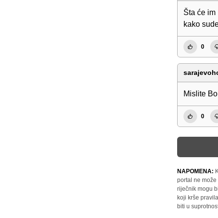
Šta će im 
kako sude
0
sarajevoho
Mislite Bo
0
NAPOMENA:
K
portal ne može 
riječnik mogu b
koji krše pravi
biti u suprotnos