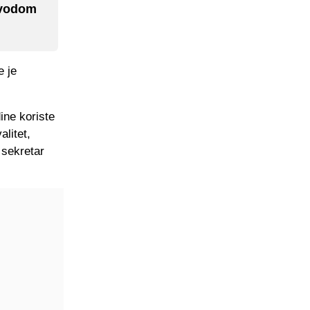
ovodom
e je
ne koriste
alitet,
 sekretar