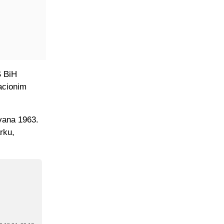
S BiH
acionim
vana 1963.
rku,