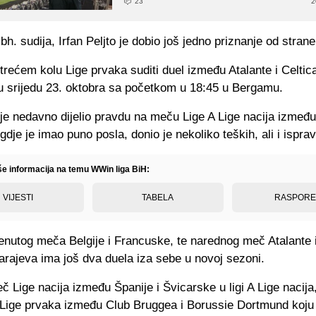
23
2
 bh. sudija, Irfan Peljto je dobio još jedno priznanje od stra
 trećem kolu Lige prvaka suditi duel između Atalante i Celtica
u srijedu 23. oktobra sa početkom u 18:45 u Bergamu.
je nedavno dijelio pravdu na meču Lige A Lige nacija između 
dje je imao puno posla, donio je nekoliko teških, ali i ispra
iše informacija na temu WWin liga BiH:
VIJESTI
TABELA
RASPOR
nutog meča Belgije i Francuske, te narednog meč Atalante i
Sarajeva ima još dva duela iza sebe u novoj sezoni.
č Lige nacija između Španije i Švicarske u ligi A Lige nacija,
 Lige prvaka između Club Bruggea i Borussie Dortmund koju