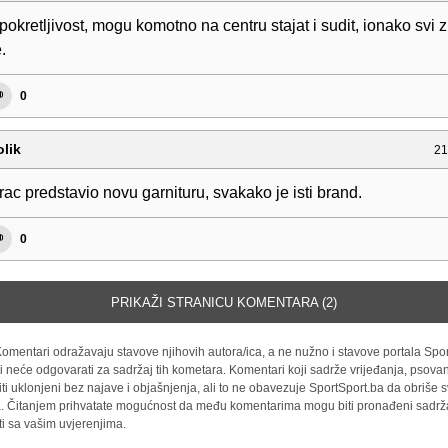
pokretljivost, mogu komotno na centru stajat i sudit, ionako svi z
.
0
lik
21
rac predstavio novu garnituru, svakako je isti brand.
0
PRIKAŽI STRANICU KOMENTARA (2)
omentari odražavaju stavove njihovih autora/ica, a ne nužno i stavove portala Spor
i neće odgovarati za sadržaj tih kometara. Komentari koji sadrže vrijeđanja, psovan
iti uklonjeni bez najave i objašnjenja, ali to ne obavezuje SportSport.ba da obriše
la. Čitanjem prihvatate mogućnost da među komentarima mogu biti pronađeni sadrža
ti sa vašim uvjerenjima.