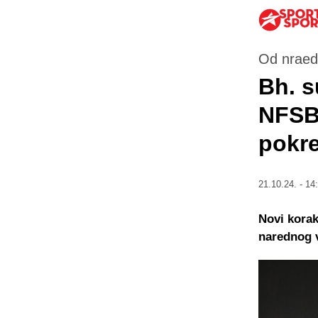
Od nraed
Bh. s
NFSBi
pokre
21.10.24. - 14
Novi korak
narednog 