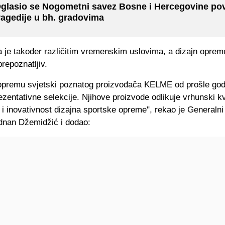
glasio se Nogometni savez Bosne i Hercegovine p
ragedije u bh. gradovima
 je također različitim vremenskim uslovima, a dizajn oprem
repoznatljiv.
opremu svjetski poznatog proizvođača KELME od prošle godi
ezentativne selekcije. Njihove proizvode odlikuje vrhunski kv
 i inovativnost dizajna sportske opreme", rekao je Generalni
nan Džemidžić i dodao: