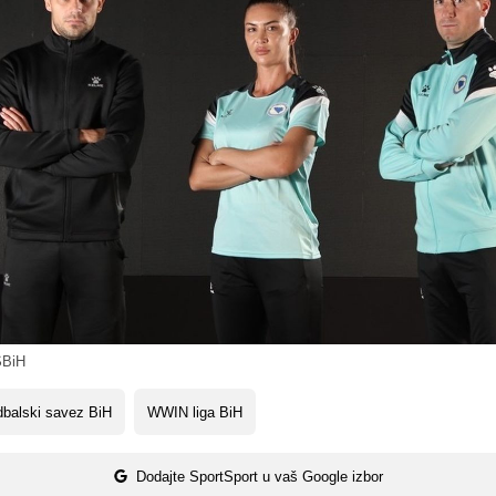
BiH
balski savez BiH
WWIN liga BiH
Dodajte SportSport u vaš Google izbor