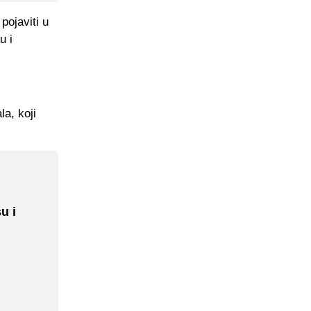
pojaviti u
u i
la, koji
u i