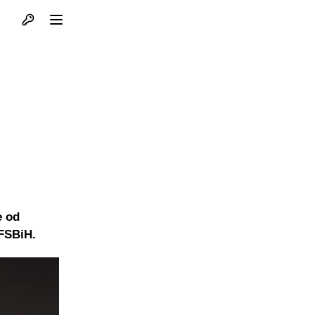
Otvori profil
Otvori meni
e od
NFSBiH.