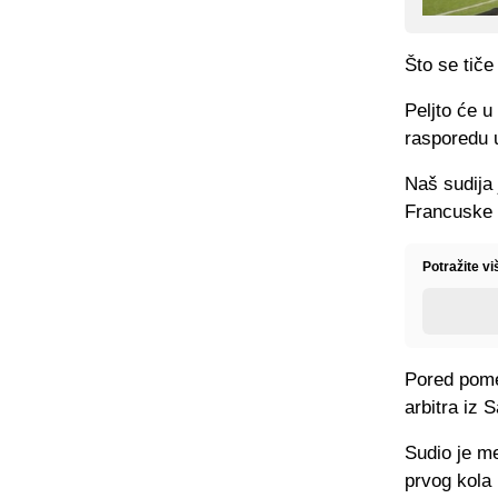
Što se tiče
Peljto će u
rasporedu 
Naš sudija 
Francuske g
Potražite v
Pored pome
arbitra iz 
Sudio je me
prvog kola