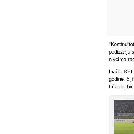
"Kontinuit
podizanju 
nivoima ra
Inače, KEL
godine, čij
trčanje, bi