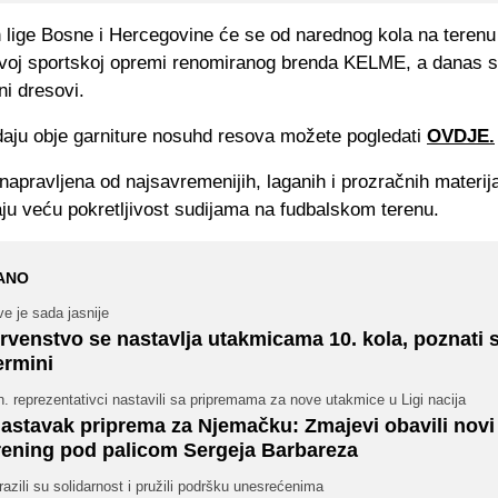
lige Bosne i Hercegovine će se od narednog kola na terenu 
voj sportskoj opremi renomiranog brenda KELME, a danas s
ni dresovi.
daju obje garniture nosuhd resova možete pogledati
OVDJE.
apravljena od najsavremenijih, laganih i prozračnih materija
u veću pokretljivost sudijama na fudbalskom terenu.
ANO
e je sada jasnije
rvenstvo se nastavlja utakmicama 10. kola, poznati s
ermini
. reprezentativci nastavili sa pripremama za nove utakmice u Ligi nacija
astavak priprema za Njemačku: Zmajevi obavili novi
rening pod palicom Sergeja Barbareza
razili su solidarnost i pružili podršku unesrećenima