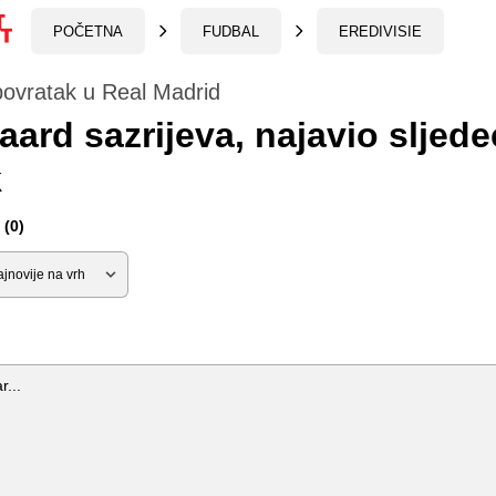
POČETNA
FUDBAL
EREDIVISIE
povratak u Real Madrid
ard sazrijeva, najavio sljede
k
(0)