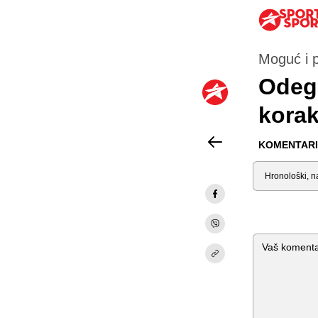
Moguć i 
Odega
kora
KOMENTARI 
Sortiraj
Komentar