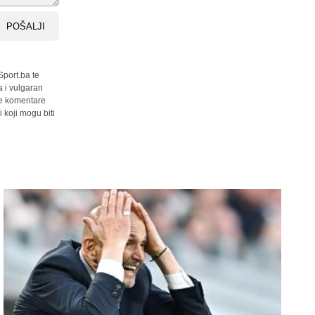
POŠALJI
Sport.ba te
a i vulgaran
sve komentare
 koji mogu biti