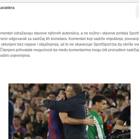
araktera
mentari odražavaju stavove njihovih autora/ica, a ne nužno i stavove portala Sport
 neće odgovarati za sadržaj tih kometara. Komentari koji sadrže vrijeđanja, psovanj
i uklonjeni bez najave i objašnjenja, ali to ne obavezuje SportSport.ba da obriše 
a. Čitanjem prihvatate mogućnost da među komentarima mogu biti pronađeni sadržaji
 vašim uvjerenjima.