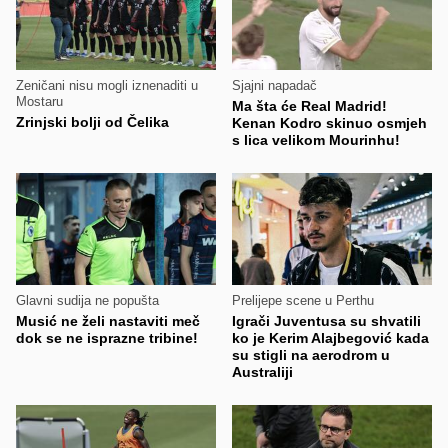
Zeničani nisu mogli iznenaditi u
Sjajni napadač
Mostaru
Ma šta će Real Madrid!
Zrinjski bolji od Čelika
Kenan Kodro skinuo osmjeh
s lica velikom Mourinhu!
Glavni sudija ne popušta
Prelijepe scene u Perthu
Musić ne želi nastaviti meč
Igrači Juventusa su shvatili
dok se ne isprazne tribine!
ko je Kerim Alajbegović kada
su stigli na aerodrom u
Australiji