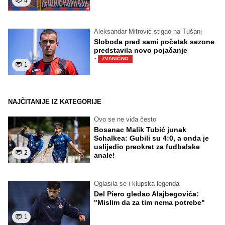
4
Aleksandar Mitrović stigao na Tušanj
Sloboda pred sami početak sezone
predstavila novo pojačanje
·
ZVANIČNO
1
NAJČITANIJE IZ KATEGORIJE
Ovo se ne viđa često
Bosanac Malik Tubić junak
Schalkea: Gubili su 4:0, a onda je
uslijedio preokret za fudbalske
2
anale!
Oglasila se i klupska legenda
Del Piero gledao Alajbegovića:
"Mislim da za tim nema potrebe"
1