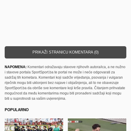
PRIKAŽI STRANICU KOMENTARA (0)
NAPOMENA:
Komentari odražavaju stavove njihovih autora/ica, a ne nužno
i stavove portala SportSport.ba te portal ne može i neće odgovarati za
sadržaj tih kometara. Komentari koji sadrže vrijeđanja, psovanja i vulgaran
riječnik mogu biti uklonjeni bez najave i objašnjenja, ali to ne obavezuje
SportSport.ba da obriše sve komentare koji krše pravila. Čitanjem prihvatate
mogućnost da među komentarima mogu biti pronađeni sadržaji koji mogu
biti u suprotnosti sa vašim uvjerenjima.
POPULARNO