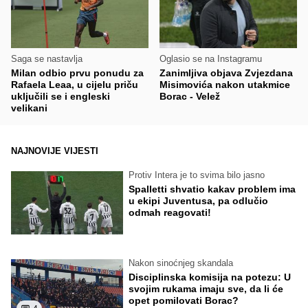
Saga se nastavlja
Oglasio se na Instagramu
Milan odbio prvu ponudu za
Zanimljiva objava Zvjezdana
Rafaela Leaa, u cijelu priču
Misimovića nakon utakmice
uključili se i engleski
Borac - Velež
velikani
NAJNOVIJE VIJESTI
Protiv Intera je to svima bilo jasno
Spalletti shvatio kakav problem ima
u ekipi Juventusa, pa odlučio
odmah reagovati!
Nakon sinoćnjeg skandala
Disciplinska komisija na potezu: U
svojim rukama imaju sve, da li će
opet pomilovati Borac?