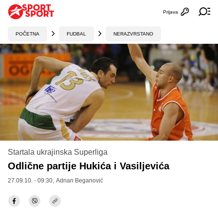
Prijava
Otvori profi
Ot
POČETNA
FUDBAL
NERAZVRSTANO
Startala ukrajinska Superliga
Odlične partije Hukića i Vasiljevića
27.09.10. - 09:30,
Adnan Beganović