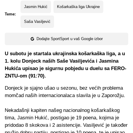
Jasmin Hukić
Košarkaška liga Ukrajine
Teme:
Saša Vasiljević
Dodajte SportSport u vaš Google izbor
U subotu je startala ukrajinska košarkaška liga, a u
1. kolu Donjeck naših Saše Vasiljevića i Jasmina
Hukića upisao je sigurnu pobjedu u duelu sa FERO-
ZNTU-om (91:70).
Donjeck je sjajno ušao u sezonu, bez većih problema
momčad naših internacionalaca slavila je u Zaporožju.
Nekadašnji kapiten našeg nacionalnog košarkaškog
tima, Jasmin Hukić, postigao je 19 poena, kojima je
pridodao 8 skokova i 2 asistencije. Vasiljević je također
pružio dobru partiju, postigao je 10 poena, te je upisao